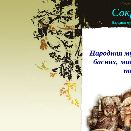
Среда, 
Сок
Народная муд
Народная м
баснях, ми
п