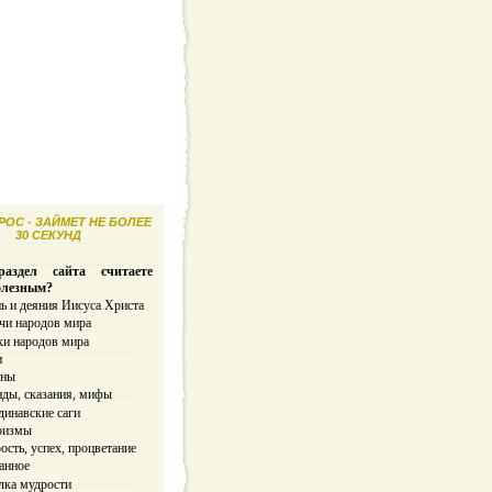
ОС - ЗАЙМЕТ НЕ БОЛЕЕ
30 СЕКУНД
аздел сайта считаете
олезным?
ь и деяния Иисуса Христа
чи народов мира
ки народов мира
и
ины
нды, сказания, мифы
динавские саги
ризмы
сть, успех, процветание
анное
лка мудрости