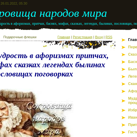
26.01.2022, 05:30
ровища народов мира
рость в афоризмах, притчах, баснях, мифах, сказках, легендах, былинах, пословицах, п
Подарочные флешки
Главная
|
Регистрация
|
Вход
|
RSS
Глав
Пере
удрость в афоризмах притчах,
Сказ
Бас
фах сказках легендах былинах
Был
ословицах поговорках
Леге
Скан
Афо
Мудр
проц
Избр
Иван
Прит
Гост