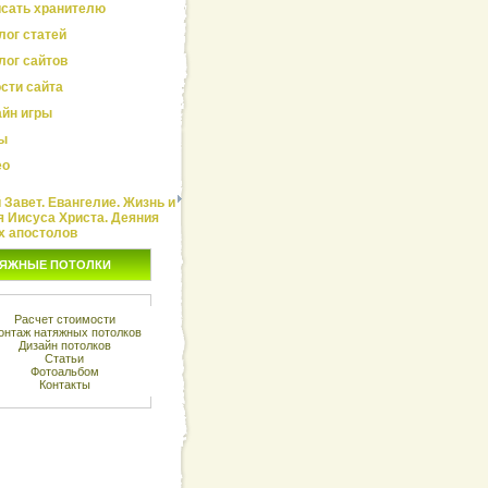
сать хранителю
лог статей
лог сайтов
сти сайта
йн игры
ы
ео
Завет. Евангелие. Жизнь и
я Иисуса Христа. Деяния
х апостолов
ЯЖНЫЕ ПОТОЛКИ
Расчет стоимости
онтаж натяжных потолков
Дизайн потолков
Статьи
Фотоальбом
Контакты