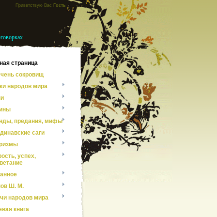
Приветствую Вас
Гость
оговорках
ная страница
чень сокровищ
ки народов мира
ни
ины
нды, предания, мифы
динавские саги
ризмы
ость, успех,
ветание
анное
ов Ш. М.
чи народов мира
евая книга