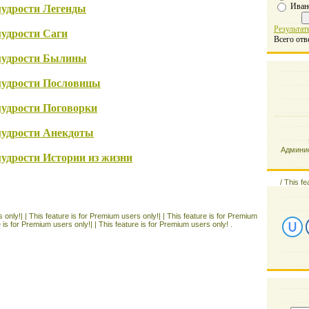
Иван
мудрости Легенды
Результат
мудрости Саги
Всего отв
мудрости Былины
мудрости Пословицы
мудрости Поговорки
мудрости Анекдоты
Админис
удрости Истории из жизни
/
This fe
 only!| |
This feature is for Premium users only!| |
This feature is for Premium
e is for Premium users only!| |
This feature is for Premium users only! .