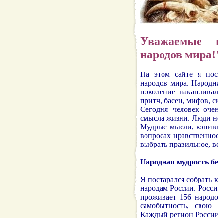
Уважаемые п
народов мира!
На этом сайте я пос
народов мира. Народн
поколение накапливал
притч, басен, мифов, с
Сегодня человек оче
смысла жизни. Люди н
Мудрые мысли, копивш
вопросах нравственно
выбрать правильное, в
Народная мудрость бе
Я постарался собрать
народам России. Росси
проживает 156 народо
самобытность, свою
Каждый регион России