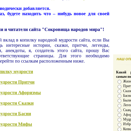
иодически добавляется.
аз, будете находить что – нибудь новое для своей
и и читатели сайта "Сокровища народов мира"!
й вклад в копилку народной мудрости сайта, если Вы
дь интересные истории, сказки, притчи, легенды,
, анекдоты, я, создатель этого сайта, прошу Вас
тветствующие страницы. Для этого необходимо
НАШ ОПР
 перейти по ссылкам расположенным ниже.
опилку мудрости
Какой р
самым п
Жизн
мудрости Притчи
Прит
Сказ
мудрости Афоризмы
Басн
Был
мудрости Сказки
Леге
Скан
мудрости Басни
Афо
Мудро
 мудрости Мифы
Избр
Копи