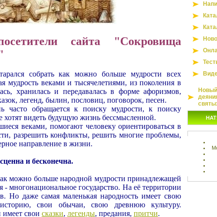
Напи
Ката
Ката
осетители сайта "Сокровища
Ново
Онла
"
Тест
тарался собрать как можно больше мудрости всех
Вид
ая мудрость веками и тысячелетиями, из поколения в
Новый 
ась, хранилась и передавалась в форме афоризмов,
деяни
казок, легенд, былин, пословиц, поговорок, песен.
святы
нь часто обращается к поиску мудрости, к поиску
е хотят видеть будущую жизнь бессмысленной.
НАТ
иеся веками, помогают человеку ориентироваться в
сти, разрешить конфликты, решить многие проблемы,
ерное направление в жизни.
М
сценна и бесконечна.
 как можно больше народной мудрости принадлежащей
я - многонациональное государство. На её территории
в. Но даже самая маленькая народность имеет свою
 историю, свои обычаи, свою древнюю культуру.
 имеет свои
сказки
,
легенды
, предания,
притчи
.