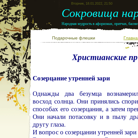
Вторник, 18.01.2022, 21:50
Сокровища нар
Народная мудрость в афоризмах, притчах, баснях
Подарочные флешки
Главна
Христианские п
Созерцание утренней зари
Однажды два безумца вознамерил
восход солнца. Они принялись спори
способах его созерцания, а затем пре
Они начали потасовку и в пылу др
другу глаза.
И вопрос о созерцании утренней зари