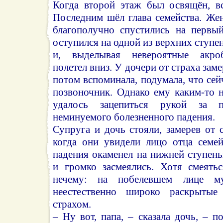
Когда второй этаж был освящён, вс
Последним шёл глава семейства. Же
благополучно спустились на первы
оступился на одной из верхних ступе
и, выделывая невероятные акроб
полетел вниз. У дочери от страха заме
потом вспоминала, подумала, что сей
позвоночник. Однако ему каким-то 
удалось зацепиться рукой за 
неминуемого болезненного падения.
Супруга и дочь стояли, замерев от с
когда они увидели лицо отца семей
падения окаменел на нижней ступен
и громко засмеялись. Хотя смеять
нечему: на побелевшем лице м
неестественно широко раскрытые 
страхом.
– Ну вот, папа, – сказала дочь, – п