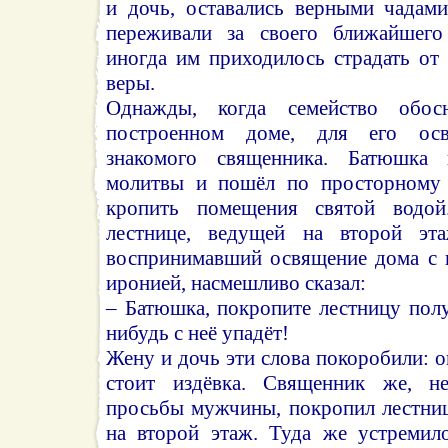
и дочь, оставались верными чадам
переживали за своего ближайшего 
иногда им приходилось страдать от
веры.
Однажды, когда семейство обос
построенном доме, для его осв
знакомого священника. Батюшка 
молитвы и пошёл по просторному
кропить помещения святой водо
лестнице, ведущей на второй этаж
воспринимавший освящение дома с 
иронией, насмешливо сказал:
– Батюшка, покропите лестницу полу
нибудь с неё упадёт!
Жену и дочь эти слова покоробили: о
стоит издёвка. Священник же, не
просьбы мужчины, покропил лестниц
на второй этаж. Туда же устремило