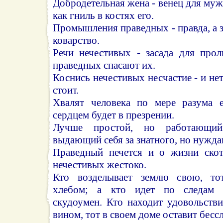
Добродетельная жена - венец для мужа
как гниль в костях его.
Промышления праведных - правда, а 
коварство.
Речи нечестивых - засада для прол
праведных спасают их.
Коснись нечестивых несчастие - и не
стоит.
Хвалят человека по мере разума е
сердцем будет в презрении.
Лучше простой, но работающий
выдающий себя за знатного, но нужда
Праведный печется и о жизни скот
нечестивых жестоко.
Кто возделывает землю свою, то
хлебом; а кто идет по следам п
скудоумен. Кто находит удовольстви
вином, тот в своем доме оставит бессл