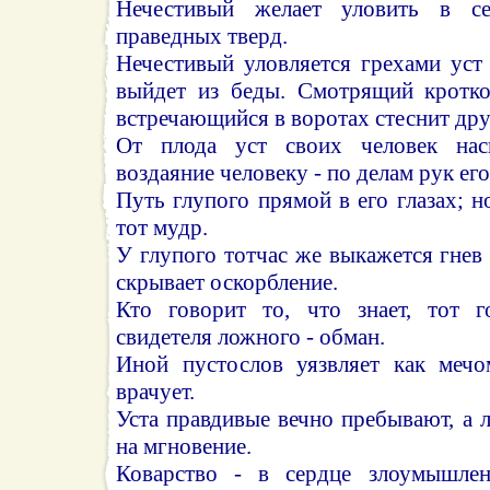
Нечестивый желает уловить в се
праведных тверд.
Нечестивый уловляется грехами уст
выйдет из беды. Смотрящий кротко
встречающийся в воротах стеснит дру
От плода уст своих человек нас
воздаяние человеку - по делам рук его
Путь глупого прямой в его глазах; н
тот мудр.
У глупого тотчас же выкажется гнев 
скрывает оскорбление.
Кто говорит то, что знает, тот г
свидетеля ложного - обман.
Иной пустослов уязвляет как мечо
врачует.
Уста правдивые вечно пребывают, а 
на мгновение.
Коварство - в сердце злоумышлен