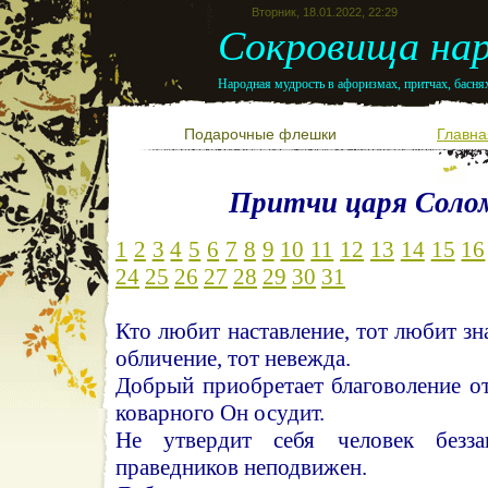
Вторник, 18.01.2022, 22:29
Сокровища нар
Народная мудрость в афоризмах, притчах, баснях
Подарочные флешки
Главна
Притчи царя Соло
1
2
3
4
5
6
7
8
9
10
11
12
13
14
15
16
24
25
26
27
28
29
30
31
Кто любит наставление, тот любит зн
обличение, тот невежда.
Добрый приобретает благоволение от
коварного Он осудит.
Не утвердит себя человек безза
праведников неподвижен.