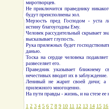
миротворцев.
Не приключится праведнику никаког
будут преисполнены зол.
Мерзость пред Господом - уста л
истину благоугодны Ему.
Человек рассудительный скрывает зна
высказывает глупость.
Рука прилежных будет господствовать
данью.
Тоска на сердце человека подавляет
развеселяет его.
Праведник указывает ближнему с
нечестивых вводит их в заблуждение.
Ленивый не жарит своей дичи; а 
прилежного многоценно.
На пути правды - жизнь, и на стезе ее 
1
2
3
4
5
6
7
8
9
10
11
12
13
14
15
16