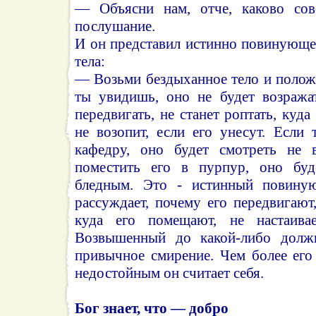
— Объясни нам, отче, каково со
послушание.
И он представил истинно повинующе
тела:
— Возьми бездыханное тело и положи
ты увидишь, оно не будет возражат
передвигать, не станет роптать, куд
не возопит, если его унесут. Если
кафедру, оно будет смотреть не в
поместить его в пурпур, оно буде
бледным. Это - истинный повиную
рассуждает, почему его передвигают,
куда его помещают, не настаива
Возвышенный до какой-либо должн
привычное смирение. Чем более его
недостойным он считает себя.
Бог знает, что — добро