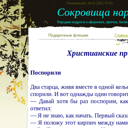
Понедельник, 24.01.2022, 07:03
Сокровища нар
Народная мудрость в афоризмах, притчах, баснях
Подарочные флешки
Главна
Христианские п
Поспорили
Два старца, живя вместе в одной келье
спорили. И вот однажды один говори
— Давай хотя бы раз поспорим, как
ответил:
— Я не знаю, как начать. Первый сказ
— Я положу этот кирпич между нами