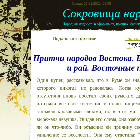
Среда, 26.01.2022, 09:05
Сокровища нар
Народная мудрость в афоризмах, притчах, баснях
Подарочные флешки
Главна
Притчи народов Востока. 
и рай. Восточные
Один купец рассказывал, что в Руме он знал
которого никогда не радовалась. Когда к
отсутствия вновь посетил своих румских д
потеряли все свое состояние и стали нищим
заплакал кровавыми слезами, но в этот миг
выбежала девушка. Увидав его слезы, она озабо
ли он что-либо. Он объяснил ей причину св
удивление ее веселости. Она ему ответила: 