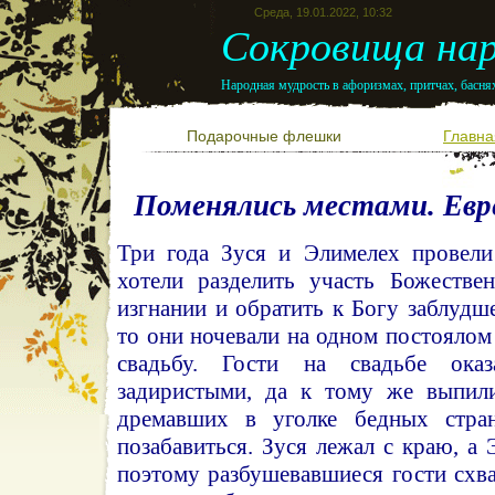
Среда, 19.01.2022, 10:32
Сокровища нар
Народная мудрость в афоризмах, притчах, баснях
Подарочные флешки
Главна
Поменялись местами. Евр
Три года Зуся и Элимелех провели
хотели разделить участь Божестве
изгнании и обратить к Богу заблудше
то они ночевали на одном постоялом 
свадьбу. Гости на свадьбе ок
задиристыми, да к тому же выпили
дремавших в уголке бедных стра
позабавиться. Зуся лежал с краю, а
поэтому разбушевавшиеся гости схва