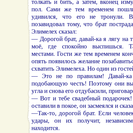
толкать и бить, а затем, вконец изм
пол. Сами же тем временем пошли
удивился, что его не тронули. 
позавидовал тому, что брат пострада
Элимелех сказал:
— Дорогой брат, давай-ка я лягу на 
моё, где спокойно выспишься. Т
местами. Гости же тем временем конч
опять появилось желание позабавить
схватить Элимелеха. Но один из гостей
— Это не по правилам! Давай-ка
подобающую честь! Поэтому они вы
угла и снова его отдубасили, приговар
— Вот и тебе свадебный подарочек!
оставили в покое, он засмеялся и сказ
—Так-то, дорогой брат. Если челов
удары, он их получит, независи
находится.