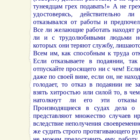
тунеядцам грех подавать!» А не грех
удостоверясь, действительно ли
отказывался от работы и предпоче
Все ли желающие работать находят 
ли и с трудолюбивыми людьми нес
которых они теряют службу, лишаютс
Всем им, как способным к труда от
Если отказываете в подаянии, так
отпускайте просящего ни с чем! Если
даже по своей вине, если он, не нахо
голодает, то отказ в подаянии не з
взять хитростью или силой то, в че
натолкнут ли его эти отказы 
Производящиеся в судах дела о 
представляют множество случаев нр
вследствие неполучения своевремен
же судить строго протягивающего рук
не можем предоставить ему работу