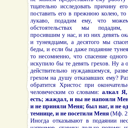
тщательно исследовать причину ег
поставить его в прежнюю колею, то
лукаво, подадим ему, что може
обстоятельствах мы подадим, 
просившим у нас, и из них девять 
и тунеядцами, а десятого мы спасе
беды, и если бы даже подаяние тунея
то несомненно, что спасение одног
искупило бы те девять грехов. Ну а 
действительно нуждавшемуся, разв
грехом на душу отказавших ему? Ра
обратится Христос при окончатель
человеческим со словами:
алкал Я,
есть; жаждал, и вы не напоили Ме
и не приняли Меня; был наг, и не о
темнице, и не посетили Меня
(Мф. 2
Иногда отказывают в подаянии нес
например, старику, только потому, 