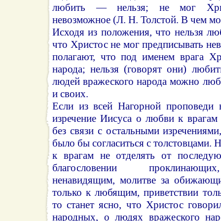
любить — нельзя; не мог Хрис
невозможное (Л. Н. Толстой. В чем мо
Исходя из положения, что нельзя лю
что Христос не мог предписывать не
полагают, что под именем врага Хр
народа; нельзя (говорят они) люби
людей вражеского народа можно люби
и своих.
Если из всей Нагорной проповеди 
изречение Иисуса о любви к врагам 
без связи с остальными изречениями
было бы согласиться с толстовцами. 
к врагам не отделять от последу
благословении проклинающих
ненавидящим, молитве за обижающи
только к любящим, приветствии толь
то станет ясно, что Христос говори
народных, о людях вражеского нар