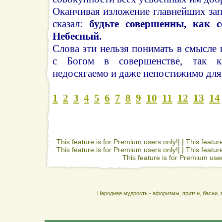
Оканчивая изложение главнейших за
сказал:
будьте совершенны, как 
Небесный.
Слова эти нельзя понимать в смысле 
с Богом в совершенстве, так к
недосягаемо и даже непостижимо для
1
2
3
4
5
6
7
8
9
10
11
12
13
14
This feature is for Premium users only!| |
This featur
This feature is for Premium users only!| |
This featur
This feature is for Premium user
Народная мудрость - афоризмы, притчи, басни, 