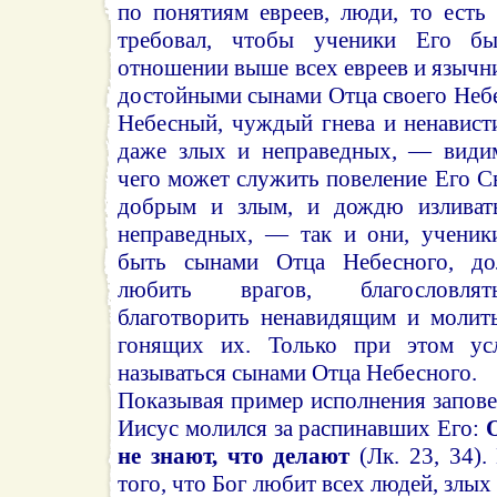
по понятиям евреев, люди, то есть
требовал, чтобы ученики Его бы
отношении выше всех евреев и язычн
достойными сынами Отца своего Небе
Небесный, чуждый гнева и ненавист
даже злых и неправедных, — видим
чего может служить повеление Его С
добрым и злым, и дождю изливат
неправедных, — так и они, ученик
быть сынами Отца Небесного, до
любить врагов, благословля
благотворить ненавидящим и молит
гонящих их. Только при этом ус
называться сынами Отца Небесного.
Показывая пример исполнения запове
Иисус молился за распинавших Его:
О
не знают, что делают
(Лк. 23, 34).
того, что Бог любит всех людей, злы