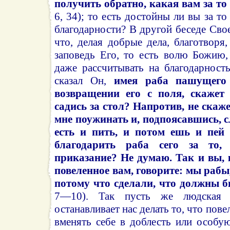
получить обратно, какая вам за то
6, 34); то есть достойны ли вы за т
благодарности? В другой беседе Сво
что, делая добрые дела, благотвор
заповедь Его, то есть волю Божию,
даже рассчитывать на благодарност
сказал Он,
имея раба пашущего
возвращении его с поля, скажет 
садись за стол? Напротив, не скаж
мне поужинать и, подпоясавшись, с
есть и пить, и потом ешь и пей
благодарить раба сего за то,
приказание? Не думаю. Так и вы, 
повеленное вам, говорите: мы рабы
потому что сделали, что должны б
7—10). Так пусть же людская н
останавливает нас делать то, что пове
вменять себе в доблесть или особу