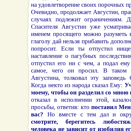
на удовлетворение своих порочных п
Очевидно, продолжает Августин, пра
случаях подлежит ограничениям. Д
Спасителя Августин уже усматрива
именем просящего можно разуметь в
глаголу дай нельзя прибавить дополне
попросит. Если ты отпустил нищег
наставление о пагубных последстви
отпустил его ни с чем, а подал ему
самое, чего он просил. В таком
Августина, толковал эту заповедь
Когда некто из народа сказал Ему:
Уч
моему, чтобы он разделил со мною 
отказал в исполнении этой, казало
просьбы, ответив: кто
поставил Мен
вас?
Но вместе с тем дал и окру
смотрите, берегитесь любостя
человека не зависит от изобилия е