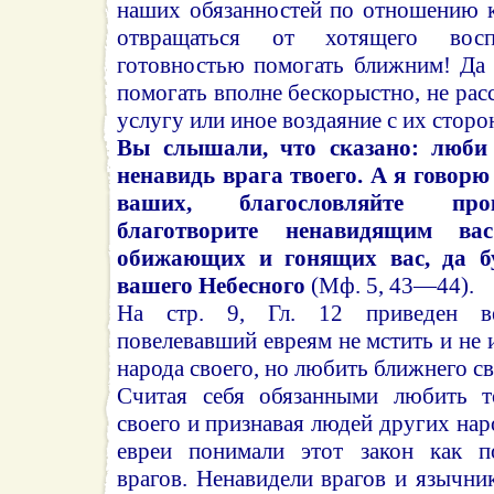
наших обязанностей по отношению 
отвращаться от хотящего восп
готовностью помогать ближним! Да 
помогать вполне бескорыстно, не рас
услугу или иное воздаяние с их сторо
Вы слышали, что сказано: люби 
ненавидь врага твоего. А я говорю
ваших, благословляйте пр
благотворите ненавидящим в
обижающих и гонящих вас, да б
вашего Небесного
(Мф. 5, 43—44).
На стр. 9, Гл. 12 приведен вет
повелевавший евреям не мстить и не 
народа своего, но любить ближнего сво
Считая себя обязанными любить т
своего и признавая людей других нар
евреи понимали этот закон как по
врагов. Ненавидели врагов и язычни