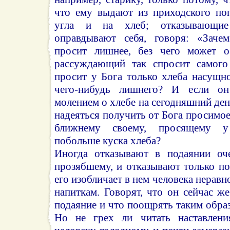
что ему выдают из приходского поп
угла и на хлеб; отказывающи
оправдывают себя, говоря: «Заче
просит лишнее, без чего может о
рассуждающий так спросит самого 
просит у Бога только хлеба насущн
чего-нибудь лишнего? И если он
молением о хлебе на сегодняшний ден
надеяться получить от Бога просимое
ближнему своему, просящему у
побольше куска хлеба?
Иногда отказывают в подаянии оч
прозябшему, и отказывают только п
его изобличает в нем человека нерав
напиткам. Говорят, что он сейчас ж
подаяние и что поощрять таким обра
Но не грех ли читать наставлени