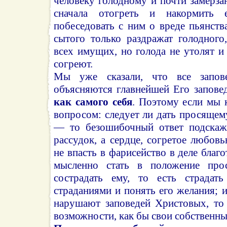
человеку голодному и почти замерз
сначала отогреть и накормить
побеседовать с ним о вреде пьянств
сытого только раздражат голодного
всех имущих, но голода не утолят и
согреют.
Мы уже сказали, что все запов
объясняются главнейшей Его запов
как самого себя
. Поэтому если мы 
вопросом: следует ли дать просящему
— то безошибочный ответ подскаж
рассудок, а сердце, согретое любо
не впасть в фарисейство в деле благ
мысленно стать в положение про
сострадать ему, то есть страдат
страданиями и понять его желания; и
нарушают заповедей Христовых, то 
возможности, как бы свои собственны