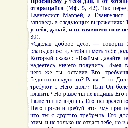
Просящему у тебя дай, и от хотяще
отвращайся
(Мф. 5, 42). Так перед
Евангелист Матфей, а Евангелист 
заповедь в следующих выражениях:
у тебя, давай, и от взявшего твое н
30).
«Сделав доброе дело, — говорит 
благодарности, чтобы иметь тебе до
Который сказал: «Взаймы давайте т
надеетесь ничего получить. Имея т
чего же ты, оставив Его, требуеш
бедного и скудного? Разве Этот Долж
требуют с Него долг? Или Он боле
платить? Но разве ты не видишь Его
Разве ты не видишь Его неизреченн
Него проси и требуй, это Ему приятн
что ты с другого требуешь Его дол
этим, и не только не отдаст тебе, но и