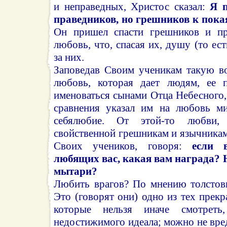
и неправедных, Христос сказал:
Я 
праведников, но грешников к пок
Он пришел спасти грешников и п
любовь, что, спасая их, душу (то ес
за них.
Заповедав Своим ученикам такую в
любовь, которая дает людям, ее 
именоваться сынами Отца Небесного,
сравнения указал им на любовь ми
себялюбие. От этой-то любви,
свойственной грешникам и язычникам
Своих учеников, говоря:
если 
любящих вас, какая вам награда? Н
мытари?
Любить врагов? По мнению толстовц
Это (говорят они) одно из тех прек
которые нельзя иначе смотреть
недостижимого идеала; можно не вред