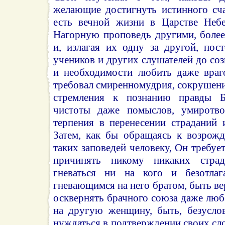
желающие достигнуть истинного сча
есть вечной жизни в Царстве Неб
Нагорную проповедь другими, более
и, излагая их одну за другой, пос
учеников и других слушателей до со
и необходимости любить даже враг
требовал смиренномудрия, сокрушения
стремления к познанию правды Б
чистоты даже помыслов, умиротв
терпения в перенесении страданий 
Затем, как бы обращаясь к возрож
таких заповедей человеку, Он требует
причинять никому никаких стра
гневаться ни на кого и безотлаг
гневающимся на него братом, быть ве
осквернять брачного союза даже лю
на другую женщину, быть, безусло
нуждаться в подтверждении своих сло