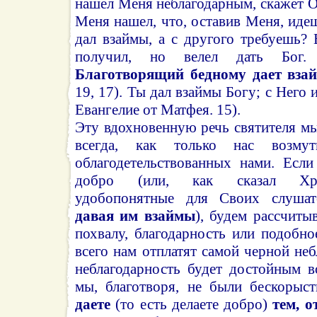
нашел Меня неблагодарным, скажет 
Меня нашел, что, оставив Меня, ид
дал взаймы, а с другого требуешь? 
получил, но велел дать Бог.
Благотворящий бедному дает вза
19, 17). Ты дал взаймы Богу; с Него 
Евангелие от Матфея. 15).
Эту вдохновенную речь святителя м
всегда, как только нас возмути
облагодетельствованных нами. Есл
добро (или, как сказал Хри
удобопонятные для Своих слуша
давая им взаймы
), будем рассчиты
похвалу, благодарность или подобн
всего нам отплатят самой черной неб
неблагодарность будет достойным в
мы, благотворя, не были бескорыс
даете
(то есть делаете добро)
тем, о