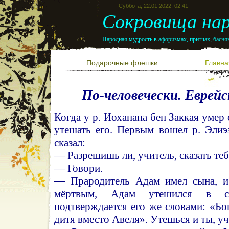
Суббота, 22.01.2022, 02:41
Сокровища нар
Народная мудрость в афоризмах, притчах, баснях
Подарочные флешки
Главна
По-человечески. Еврей
Когда у р. Иоханана бен Заккая умер
утешать его. Первым вошел р. Элиэ
сказал:
— Разрешишь ли, учитель, сказать те
— Говори.
— Прародитель Адам имел сына, и 
мёртвым, Адам утешился в с
подтверждается его же словами: «Бо
дитя вместо Авеля». Утешься и ты, уч