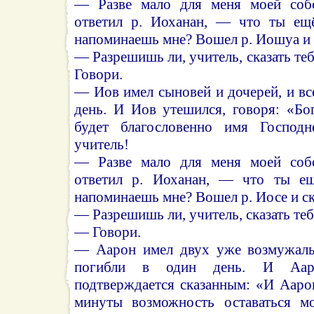
— Разве мало для меня моей соб
ответил р. Иоханан, — что ты ещ
напоминаешь мне? Вошел р. Иошуа и 
— Разрешишь ли, учитель, сказать те
Говори.
— Иов имел сыновей и дочерей, и вс
день. И Иов утешился, говоря: «Бо
будет благословенно имя Господ
учитель!
— Разве мало для меня моей соб
ответил р. Иоханан, — что ты е
напоминаешь мне? Вошел р. Иосе и ск
— Разрешишь ли, учитель, сказать те
— Говори.
— Аарон имел двух уже возмужалы
погибли в один день. И Аар
подтверждается сказанным: «И Ааро
минуты возможность оставаться м