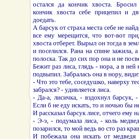
остался да кончик хвоста. Бросил
кончик хвоста себе прицепил и дв
доедать.
А барсук от страха места себе не найд
все ему мерещится, что вот-вот при
хвоста отберет. Вырыл он тогда в зе
и поселился. Рана на спине зажила, а
полоска. Так до сих пор она и не посв
Бежит раз лиса, глядь - нора, а в ней
подвыпил. Забралась она в нору, видит
- Что это тебе, соседушко, наверху те
забрался? - удивляется лиса.
- Да-а, лисичка, - вздохнул барсук, -
Если б не еду искать, то и ночью бы 
И рассказал барсук лисе, отчего ему н
- Э-э, - подумала лиса, - коль медв
позарился, то мой ведь во сто раз кра
И побежала она искать от медведя