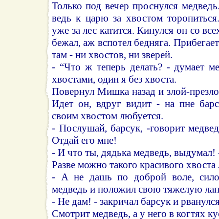
Только под вечер проснулся медведь
ведь к царю за хвостом торопиться.
уже за лес катится. Кинулся он со все
бежал, аж вспотел бедняга. Прибегает
там - ни хвостов, ни зверей.
- “Что ж теперь делать? - думает ме
хвостами, один я без хвоста.
Повернул Мишка назад и злой-презлой
Идет он, вдруг видит - на пне бар
своим хвостом любуется.
- Послушай, барсук, -говорит медвед
Отдай его мне!
- И что ты, дядька медведь, выдумал! 
Разве можно такого красивого хвоста
- А не дашь по доброй воле, сило
медведь и положил свою тяжелую лапу
- Не дам! - закричал барсук и рванулся
Смотрит медведь, а у него в когтях 