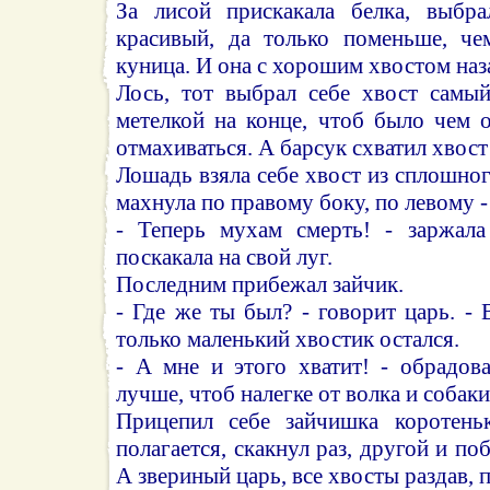
За лисой прискакала белка, выбра
красивый, да только поменьше, че
куница. И она с хорошим хвостом наз
Лось, тот выбрал себе хвост самы
метелкой на конце, чтоб было чем 
отмахиваться. А барсук схватил хвос
Лошадь взяла себе хвост из сплошног
махнула по правому боку, по левому -
- Теперь мухам смерть! - заржала
поскакала на свой луг.
Последним прибежал зайчик.
- Где же ты был? - говорит царь. -
только маленький хвостик остался.
- А мне и этого хватит! - обрадов
лучше, чтоб налегке от волка и собаки
Прицепил себе зайчишка коротень
полагается, скакнул раз, другой и п
А звериный царь, все хвосты раздав, 