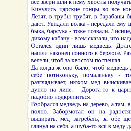
все звери шли к нему хвосты получать
Кинулись царские гонцы во все кон
Летят, в трубы трубят, в барабаны б
дают. Увидали волка - передали ему 
быка, барсука - тоже позвали. Лисице,
дикому кабану - всем сказали, что над
Остался один лишь медведь. Долго
нашли наконец сонного в берлоге. Ра
велели, чтоб за хвостом поспешал.
Да когда ж оно было, чтоб медведь 
себе потихоньку, помаленьку - то
разглядывает, нюхом мед выискивае
дупло на липе. - Дорога-то к царю
надобно подкрепиться.
Взобрался медведь на дерево, а там, 
полно. Забормотал он на радост
выдирать, мед загребать, за обе ще
глянул на себя, а шуба-то вся в меду д