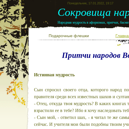
Понедельник, 17.01.2022, 19:17
Сокровища нар
Народная мудрость в афоризмах, притчах, баснях
Подарочные флешки
Главна
Притчи народов В
Истинная мудрость
Сын спросил своего отца, которого народ по
правителя среди всех известных шахов и султан
- Отец, откуда твоя мудрость? В каких книгах 
взрастили ее в тебе? Ибо я хочу наследовать теб
- Сын мой, - ответил шах, - я читал те же сам
сейчас. И учителя мои были подобны твоим учит