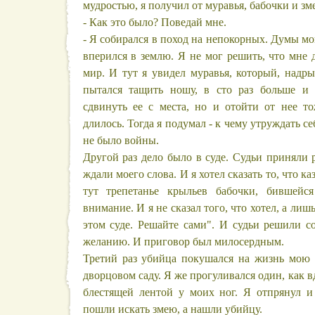
мудростью, я получил от муравья, бабочки и зм
- Как это было? Поведай мне.
- Я собирался в поход на непокорных. Думы мо
вперился в землю. Я не мог решить, что мне д
мир. И тут я увидел муравья, который, надрыв
пытался тащить ношу, в сто раз больше и 
сдвинуть ее с места, но и отойти от нее то
длилось. Тогда я подумал - к чему утруждать с
не было войны.
Другой раз дело было в суде. Судьи приняли 
ждали моего слова. И я хотел сказать то, что 
тут трепетанье крыльев бабочки, бившейс
внимание. И я не сказал того, что хотел, а лишь
этом суде. Решайте сами". И судьи решили со
желанию. И приговор был милосердным.
Третий раз убийца покушался на жизнь мою 
дворцовом саду. Я же прогуливался один, как в
блестящей лентой у моих ног. Я отпрянул 
пошли искать змею, а нашли убийцу.