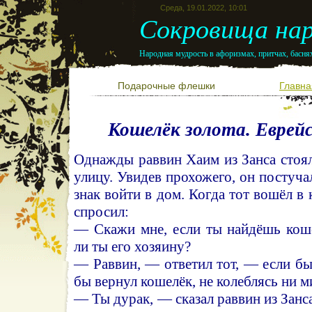
Среда, 19.01.2022, 10:01
Сокровища нар
Народная мудрость в афоризмах, притчах, баснях
Подарочные флешки
Главна
Кошелёк золота. Еврей
Однажды раввин Хаим из Занса стоял
улицу. Увидев прохожего, он постуча
знак войти в дом. Когда тот вошёл в
спросил:
— Скажи мне, если ты найдёшь коше
ли ты его хозяину?
— Раввин, — ответил тот, — если бы 
бы вернул кошелёк, не колеблясь ни м
— Ты дурак, — сказал раввин из Занса