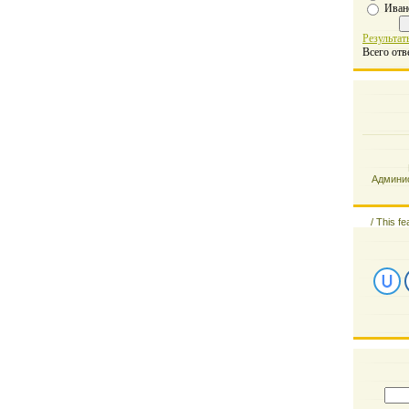
Иван
Результат
Всего отв
Админис
/
This fe