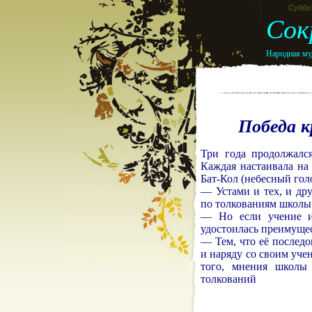
Суббот
Сок
Народная муд
Победа к
Три года продолжал
Каждая настаивала на
Бат-Кол (небесный голо
— Устами и тех, и дру
по толкованиям школы
— Но если учение и
удостоилась преимуще
— Тем, что её послед
и наряду со своим уч
того, мнения школы
толкований