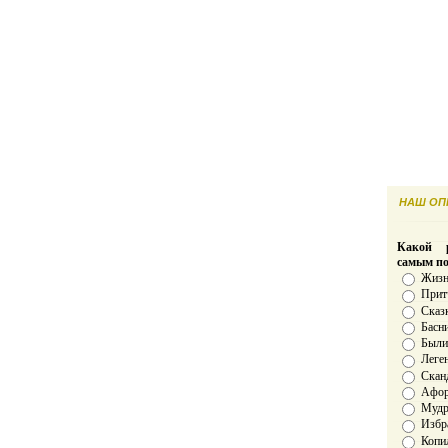
НАШ ОПР
Какой р
самым п
Жизн
Прит
Сказ
Басн
Был
Леге
Скан
Афо
Мудро
Избр
Копи