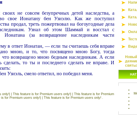
я
Напи
Ката
своих не совсем безупречных детей наследства, а
Ката
тво свое Ионатану бен Узиэлю. Как же поступил
ства продал, треть пожертвовал на богоугодные дела
Ново
наследникам. Узнал об этом Шаммай и восстал с
Онла
в Ионатана (за возвращение наследникам части
Тест
му в ответ Ионатан, — если ты считаешь себя вправе
Вид
дано мною, и то, что посвящено мною Богу, тогда
о, что возвращено мною бедным наследникам. А если
Новый 
деяни
 сделать, то ты и последнего сделать не вправе. И
святы
зать:
ен Узиэль, смело ответил, но победил меня.
НАТ
М
 only!| |
This feature is for Premium users only!| |
This feature is for Premium
e is for Premium users only!| |
This feature is for Premium users only! .