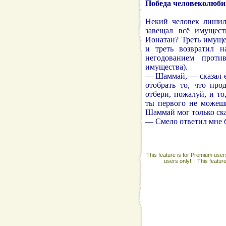
Победа человеколюби
Некий человек лишил 
завещал всё имущес
Ионатан? Треть имуще
и треть возвратил 
негодованием проти
имущества).
— Шаммай, — сказал е
отобрать то, что про
отбери, пожалуй, и т
ты первого не можешь
Шаммай мог только ска
— Смело ответил мне б
This feature is for Premium users
users only!| |
This featur