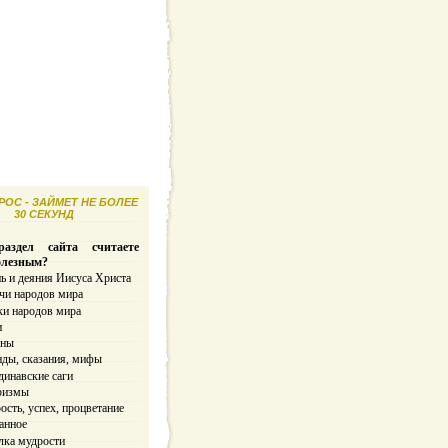
ОС - ЗАЙМЕТ НЕ БОЛЕЕ
30 СЕКУНД
аздел сайта считаете
олезным?
ь и деяния Иисуса Христа
чи народов мира
ки народов мира
и
ины
нды, сказания, мифы
динавские саги
ризмы
сть, успех, процветание
анное
лка мудрости