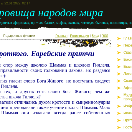
а, 22.01.2022, 02:17
ровища народов мира
рость в афоризмах, притчах, баснях, мифах, сказках, легендах, былинах, пословицах, п
Подарочные флешки
Главная
|
Регистрация
|
Вход
|
RSS
Глав
Пере
роткого. Еврейские притчи
Сказ
Бас
ся спор между школою Шаммая и школою Гиллеля.
Был
 правильности своих толкований Закона. Но раздался
Леге
с):
гих гласит слово Бога Живого, но поступать следует
Скан
 Гиллеля.
Афо
 тех, и других есть слово Бога Живого, чем же
Мудр
ства школа Гиллеля?
проц
ователи отличались духом кротости и смиренномудрия
Избр
ением преподавали также учение школы Шаммая. Мало
 Шаммая они излагали всегда ранее собственных
Иван
Прит
Гост