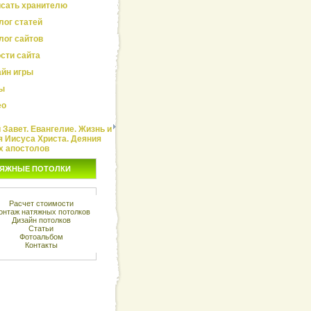
сать хранителю
лог статей
лог сайтов
сти сайта
йн игры
ы
ео
Завет. Евангелие. Жизнь и
я Иисуса Христа. Деяния
х апостолов
ЯЖНЫЕ ПОТОЛКИ
Расчет стоимости
онтаж натяжных потолков
Дизайн потолков
Статьи
Фотоальбом
Контакты