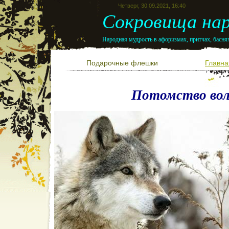
Четверг, 30.09.2021, 16:40
Сокровища нар
Народная мудрость в афоризмах, притчах, баснях
Подарочные флешки
Главна
Потомство вол