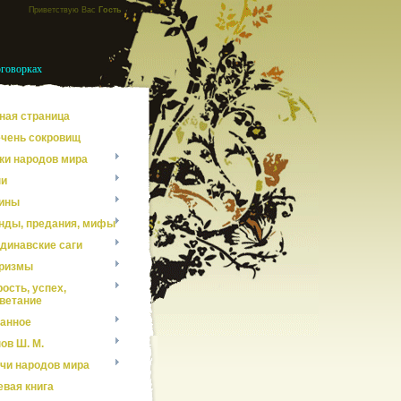
Приветствую Вас
Гость
оговорках
ная страница
чень сокровищ
ки народов мира
ни
ины
нды, предания, мифы
динавские саги
ризмы
ость, успех,
ветание
анное
ов Ш. М.
чи народов мира
евая книга