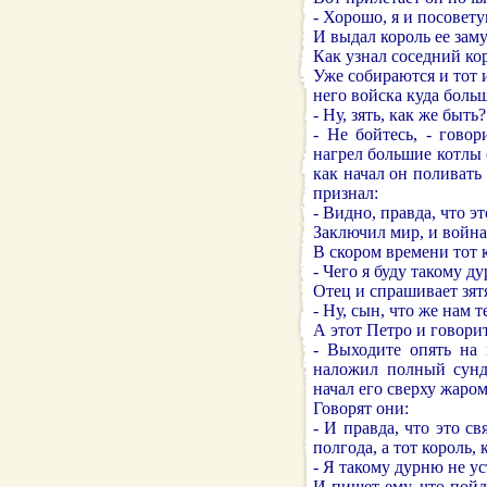
- Хорошо, я и посовет
И выдал король ее заму
Как узнал соседний кор
Уже собираются и тот и
него войска куда больш
- Ну, зять, как же быть?
- Не бойтесь, - говор
нагрел большие котлы 
как начал он поливать
признал:
- Видно, правда, что эт
Заключил мир, и война
В скором времени тот 
- Чего я буду такому 
Отец и спрашивает зят
- Ну, сын, что же нам т
А этот Петро и говорит
- Выходите опять на 
наложил полный сунд
начал его сверху жаро
Говорят они:
- И правда, что это с
полгода, а тот король,
- Я такому дурню не у
И пишет ему, что пойд