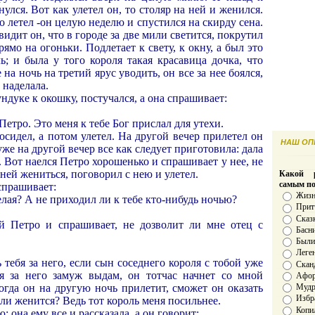
улся. Вот как улетел он, то столяр на ней и женился.
то летел -он целую неделю и спустился на скирду сена.
видит он, что в городе за две мили светится, покрутил
ямо на огоньки. Подлетает к свету, к окну, а был это
ь; и была у того короля такая красавица дочка, что
на ночь на третий ярус уводить, он все за нее боялся,
 наделала.
ундуке к окошку, постучался, а она спрашивает:
й Петро. Это меня к тебе Бог прислал для утехи.
осидел, а потом улетел. На другой вечер прилетел он
НАШ ОПР
уже на другой вечер все как следует приготовила: дала
. Вот наелся Петро хорошенько и спрашивает у нее, не
 ней жениться, поговорил с нею и улетел.
Какой р
самым п
спрашивает:
Жизн
селая? А не приходил ли к тебе кто-нибудь ночью?
Прит
Сказ
й Петро и спрашивает, не дозволит ли мне отец с
Басн
Был
Леге
 тебя за него, если сын соседнего короля с тобой уже
Скан
я за него замуж выдам, он тотчас начнет со мной
Афо
когда он на другую ночь прилетит, сможет он оказать
Мудро
Избр
сли женится? Ведь тот король меня посильнее.
Копи
; она ему все и рассказала, а он говорит: