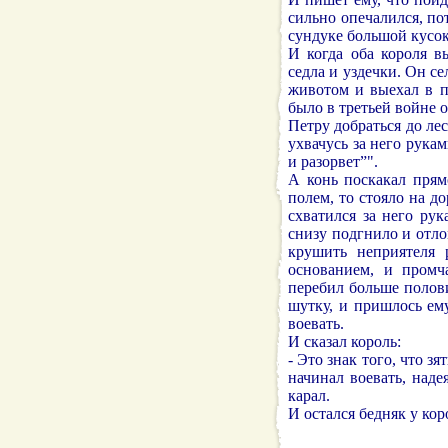
сильно опечалился, по
сундуке большой кусок 
И когда оба короля в
седла и уздечки. Он се
животом и выехал в по
было в третьей войне о
Петру добраться до лес
ухвачусь за него рукам
и разорвет”".
А конь поскакал прям
полем, то стояло на до
схватился за него рук
снизу подгнило и отло
крушить неприятеля 
основанием, и промч
перебил больше полов
шутку, и пришлось ему
воевать.
И сказал король:
- Это знак того, что з
начинал воевать, наде
карал.
И остался бедняк у коро