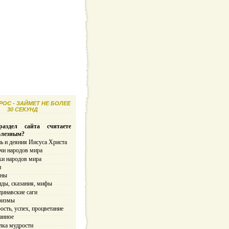
ОС - ЗАЙМЕТ НЕ БОЛЕЕ
30 СЕКУНД
аздел сайта считаете
олезным?
ь и деяния Иисуса Христа
чи народов мира
ки народов мира
и
ины
нды, сказания, мифы
динавские саги
ризмы
сть, успех, процветание
анное
лка мудрости