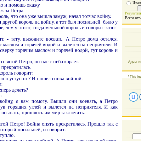
Иван
ую и помощь окажу.
ж за Петра.
Результат
оль, что она уже вышла замуж, начал тотчас войну.
Всего отв
 другой король на войну, а тот был посильней, было у
е, чем у этого; тогда меньшой король и говорит зятю:
ит, - тату, выходите воевать. А Петро дома остался,
с маслом и горячей водой и вылетел на неприятеля. И
 сверху горячим маслом и горячей водой, тут король и
о святой Петро, он нас с неба карает.
Админис
 прекратилась.
король говорит:
/
This fe
дурню уступать? И пошел снова войной.
я:
еперь делать?
:
войну, я вам помогу. Вышли они воевать, а Петро
ук горящих углей и вылетел на неприятеля. И как
м осыпать, пришлось им мир заключить.
вятой Петро! Война опять прекратилась. Прошло так с
 который посильней, и говорит:
ступлю.
ет опять на него войной. А Петро, как узнал об этом,