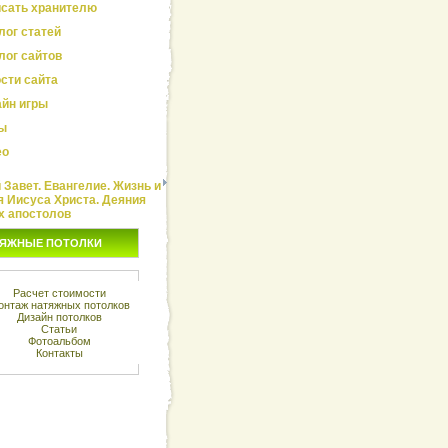
сать хранителю
лог статей
лог сайтов
сти сайта
йн игры
ы
ео
Завет. Евангелие. Жизнь и
я Иисуса Христа. Деяния
х апостолов
ЯЖНЫЕ ПОТОЛКИ
Расчет стоимости
онтаж натяжных потолков
Дизайн потолков
Статьи
Фотоальбом
Контакты