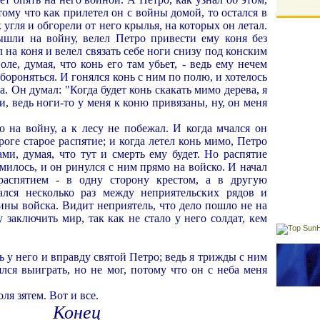
тому что как прилетел он с войны домой, то остался в
угля и обгорели от него крылья, на которых он летал.
ышли на войну, велел Петро привести ему коня без
л на коня и велел связать себе ноги снизу под конским
ле, думая, что конь его там убьет, - ведь ему нечем
бороняться. И гонялся конь с ним по полю, и хотелось
а. Он думал: "Когда будет конь скакать мимо дерева, я
и, ведь ноги-то у меня к коню привязаны, ну, он меня
о на войну, а к лесу не побежал. И когда мчался он
роге старое распятие; и когда летел конь мимо, Петро
ами, думая, что тут и смерть ему будет. Но распятие
милось, и он ринулся с ним прямо на войско. И начал
распятием - в одну сторону крестом, а в другую
ался несколько раз между неприятельских рядов и
ины войска. Видит неприятель, что дело пошло не на
 заключить мир, так как не стало у него солдат, кем
ять у него и вправду святой Петро; ведь я трижды с ним
ялся выиграть, но не мог, потому что он с неба меня
ля зятем. Вот и все.
Конец