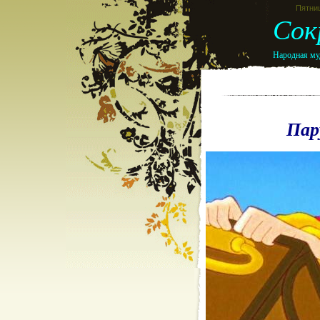
Пятниц
Сок
Народная муд
Пар