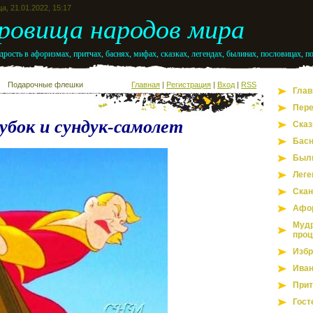
а, 21.01.2022, 15:17
ровища народов мира
рость в афоризмах, притчах, баснях, мифах, сказках, легендах, былинах, пословицах, п
Подарочные флешки
Главная
|
Регистрация
|
Вход
|
RSS
Глав
Пере
убок и сундук-самолет
Сказ
Бас
Был
Леге
Скан
Афо
Мудр
проц
Избр
Иван
Прит
Гост