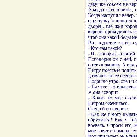
девушке совсем не верн
А когда ткач полетел, 
Когда наступил вечер, 
еще ручку и полетел пр
дворец, где жил корол
королю приходилось ее 
чтоб она какой беды не
Вот подлетает ткач в с
- Кто там такой?
- Я, - говорит, - свято
Поговорил он с ней, п
опять к окошку. А она 
Петру поесть и попить
дозволит ли ее отец на
Подошло утро, отец и 
- Ты чего это такая ве
А она говорит:
- Ходит ко мне свято
Петром ожениться.
Отец ей и говорит:
- Как же я могу выдать
обручился? Как я теб
воевать. Спроси его, 
мне совет и помощь, е
Вот прилетает он ночью