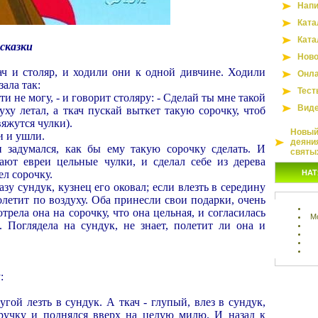
Напи
Ката
Ката
сказки
Ново
ач и столяр, и ходили они к одной дивчине. Ходили
Онла
зала так:
Тест
ти не могу, - и говорит столяру: - Сделай ты мне такой
Вид
уху летал, а ткач пускай выткет такую сорочку, чтоб
вяжутся чулки).
Новый 
и и ушли.
деяни
 задумался, как бы ему такую сорочку сделать. И
святы
ают евреи цельные чулки, и сделал себе из дерева
ел сорочку.
НАТ
азу сундук, кузнец его оковал; если влезть в середину
полетит по воздуху. Оба принесли свои подарки, очень
трела она на сорочку, что она цельная, и согласилась
М
. Поглядела на сундук, не знает, полетит ли она и
:
угой лезть в сундук. А ткач - глупый, влез в сундук,
ручку и поднялся вверх на целую милю. И назад к