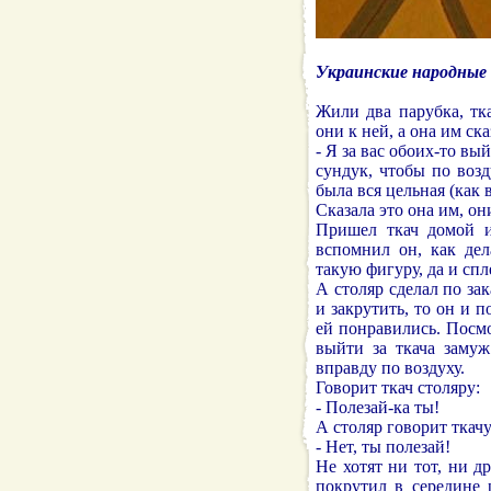
Украинские народные 
Жили два парубка, тк
они к ней, а она им ска
- Я за вас обоих-то вый
сундук, чтобы по возд
была вся цельная (как 
Сказала это она им, он
Пришел ткач домой и
вспомнил он, как дел
такую фигуру, да и спл
А столяр сделал по зак
и закрутить, то он и 
ей понравились. Посмо
выйти за ткача замуж
вправду по воздуху.
Говорит ткач столяру:
- Полезай-ка ты!
А столяр говорит ткачу
- Нет, ты полезай!
Не хотят ни тот, ни др
покрутил в середине 