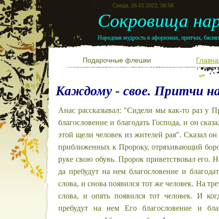
Среда, 26.01.2022, 08:58
Сокровища нар
Народная мудрость в афоризмах, притчах, баснях
Подарочные флешки
Главна
Каждому - свое. Притчи н
Анас рассказывал: "Сидели мы как-то раз у П
благословение и благодать Господа, и он сказа
этой щели человек из жителей рая". Сказал он 
приближенных к Пророку, отряхивающий бород
руке свою обувь. Пророк приветствовал его. 
да пребудут на нем благословение и благодат
слова, и снова появился тот же человек. На тр
слова, и опять появился тот человек. И ког
пребудут на нем Его благословение и благ