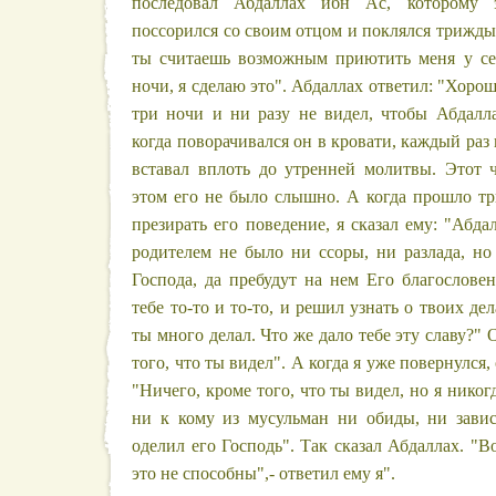
последовал Абдаллах ибн Ас, которому э
поссорился со своим отцом и поклялся трижды
ты считаешь возможным приютить меня у се
ночи, я сделаю это". Абдаллах ответил: "Хорош
три ночи и ни разу не видел, чтобы Абдалла
когда поворачивался он в кровати, каждый ра
вставал вплоть до утренней молитвы. Этот ч
этом его не было слышно. А когда прошло тр
презирать его поведение, я сказал ему: "Аб
родителем не было ни ссоры, ни разлада, но
Господа, да пребудут на нем Его благословен
тебе то-то и то-то, и решил узнать о твоих де
ты много делал. Что же дало тебе эту славу?" 
того, что ты видел". А когда я уже повернулся,
"Ничего, кроме того, что ты видел, но я никог
ни к кому из мусульман ни обиды, ни завис
оделил его Господь". Так сказал Абдаллах. "Во
это не способны",- ответил ему я".