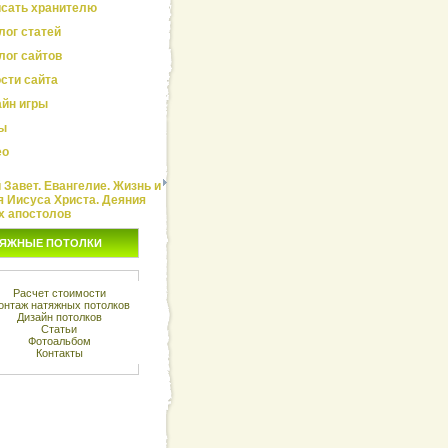
сать хранителю
лог статей
лог сайтов
сти сайта
йн игры
ы
ео
Завет. Евангелие. Жизнь и
я Иисуса Христа. Деяния
х апостолов
ЯЖНЫЕ ПОТОЛКИ
Расчет стоимости
онтаж натяжных потолков
Дизайн потолков
Статьи
Фотоальбом
Контакты