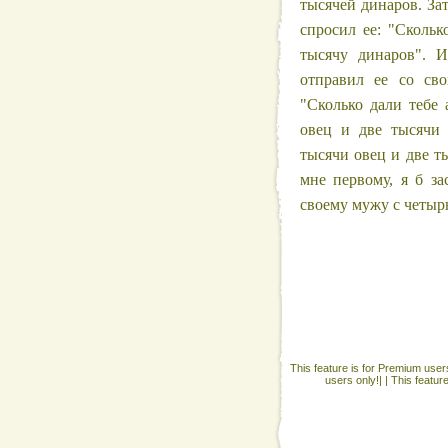
тысячей динаров. Зат
спросил ее: "Скольк
тысячу динаров". И
отправил ее со св
"Сколько дали тебе 
овец и две тысячи 
тысячи овец и две т
мне первому, я б за
своему мужу с четыр
This feature is for Premium users
users only!| |
This featur