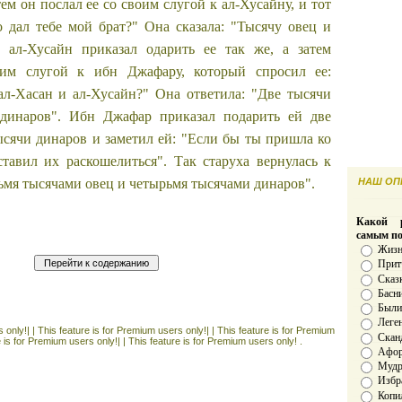
ем он послал ее со своим слугой к ал-Хусайну, и тот
о дал тебе мой брат?" Она сказала: "Тысячу овец и
 ал-Хусайн приказал одарить ее так же, а затем
оим слугой к ибн Джафару, который спросил ее:
ал-Хасан и ал-Хусайн?" Она ответила: "Две тысячи
динаров". Ибн Джафар приказал подарить ей две
ысячи динаров и заметил ей: "Если бы ты пришла ко
ставил их раскошелиться". Так старуха вернулась к
ьмя тысячами овец и четырьмя тысячами динаров".
НАШ ОПР
Какой р
самым п
Жизн
Прит
Сказ
Басн
Был
Леге
 only!| |
This feature is for Premium users only!| |
This feature is for Premium
Скан
e is for Premium users only!| |
This feature is for Premium users only! .
Афо
Мудро
Избр
Копи