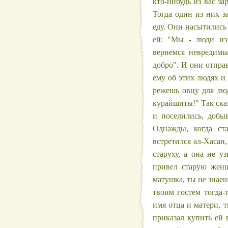
кто-нибудь из вас за
Тогда один из них за
еду. Они насытились 
ей: "Мы - люди из 
вернемся невредимы
добро". И они отправ
ему об этих людях и 
режешь овцу для люд
курайшиты!" Так сказ
и поселились, добы
Однажды, когда ст
встретился ал-Хасан
старуху, а она не уз
привел старую женщ
матушка, ты не знаеш
твоим гостем тогда-
имя отца и матери, т
приказал купить ей 