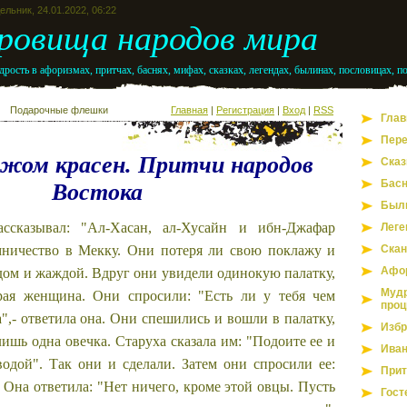
льник, 24.01.2022, 06:22
ровища народов мира
рость в афоризмах, притчах, баснях, мифах, сказках, легендах, былинах, пословицах, п
Подарочные флешки
Главная
|
Регистрация
|
Вход
|
RSS
Глав
Пере
ежом красен. Притчи народов
Сказ
Бас
Востока
Был
ссказывал: "Ал-Хасан, ал-Хусайн и ибн-Джафар
Леге
мничество в Мекку. Они потеря ли свою поклажу и
Скан
Афо
ом и жаждой. Вдруг они увидели одинокую палатку,
Мудр
рая женщина. Они спросили: "Есть ли у тебя чем
проц
",- ответила она. Они спешились и вошли в палатку,
Избр
лишь одна овечка. Старуха сказала им: "Подоите ее и
Иван
одой". Так они и сделали. Затем они спросили ее:
Прит
" Она ответила: "Нет ничего, кроме этой овцы. Пусть
Гост