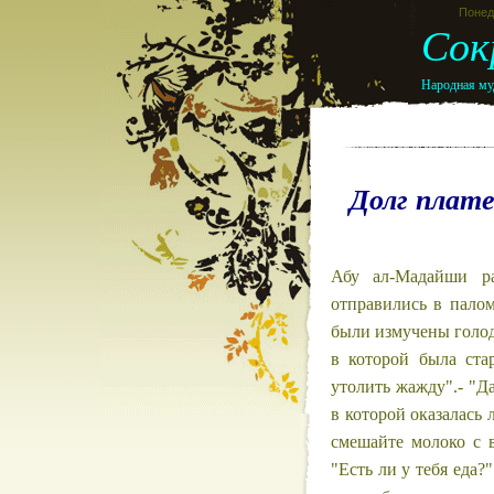
Понеде
Сок
Народная муд
Долг плат
Абу ал-Мадайши ра
отправились в пало
были измучены голод
в которой была ста
утолить жажду".- "Да
в которой оказалась 
смешайте молоко с в
"Есть ли у тебя еда?