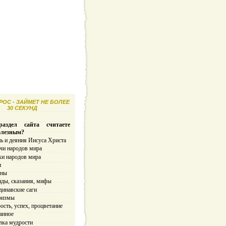
ОС - ЗАЙМЕТ НЕ БОЛЕЕ
30 СЕКУНД
аздел сайта считаете
олезным?
ь и деяния Иисуса Христа
чи народов мира
ки народов мира
и
ины
нды, сказания, мифы
динавские саги
ризмы
сть, успех, процветание
анное
лка мудрости