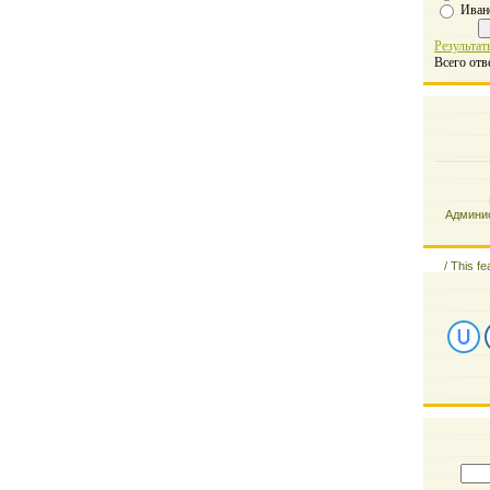
Иван
Результат
Всего отв
Админис
/
This fe