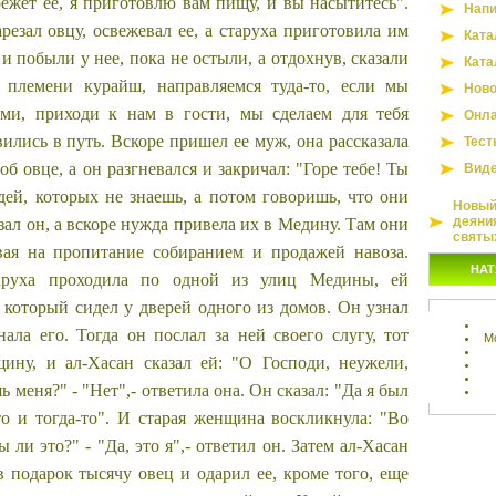
режет ее, я приготовлю вам пищу, и вы насытитесь".
Напи
резал овцу, освежевал ее, а старуха приготовила им
Ката
и побыли у нее, пока не остыли, а отдохнув, сказали
Ката
племени курайш, направляемся туда-то, если мы
Ново
ми, приходи к нам в гости, мы сделаем для тебя
Онла
ились в путь. Вскоре пришел ее муж, она рассказала
Тест
об овце, а он разгневался и закричал: "Горе тебе! Ты
Вид
ей, которых не знаешь, а потом говоришь, что они
Новый 
деяни
ал он, а вскоре нужда привела их в Медину. Там они
святы
вая на пропитание собиранием и продажей навоза.
НАТ
аруха проходила по одной из улиц Медины, ей
, который сидел у дверей одного из домов. Он узнал
нала его. Тогда он послал за ней своего слугу, тот
М
ину, и ал-Хасан сказал ей: "О Господи, неужели,
ь меня?" - "Нет",- ответила она. Он сказал: "Да я был
то и тогда-то". И старая женщина воскликнула: "Во
ы ли это?" - "Да, это я",- ответил он. Затем ал-Хасан
в подарок тысячу овец и одарил ее, кроме того, еще