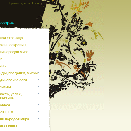
Приветствую Вас
Гость
оговорках
ная страница
чень сокровищ
ки народов мира
ни
ины
нды, предания, мифы
динавские саги
ризмы
ость, успех,
ветание
анное
ов Ш. М.
чи народов мира
евая книга