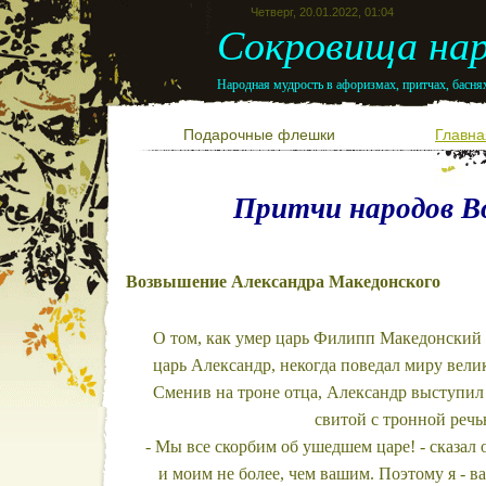
Четверг, 20.01.2022, 01:04
Сокровища нар
Народная мудрость в афоризмах, притчах, баснях
Подарочные флешки
Главна
Притчи народов В
Возвышение Александра Македонского
О том, как умер царь Филипп Македонский и
царь Александр, некогда поведал миру вели
Сменив на троне отца, Александр выступил
свитой с тронной речь
- Мы все скорбим об ушедшем царе! - сказал 
и моим не более, чем вашим. Поэтому я - ва