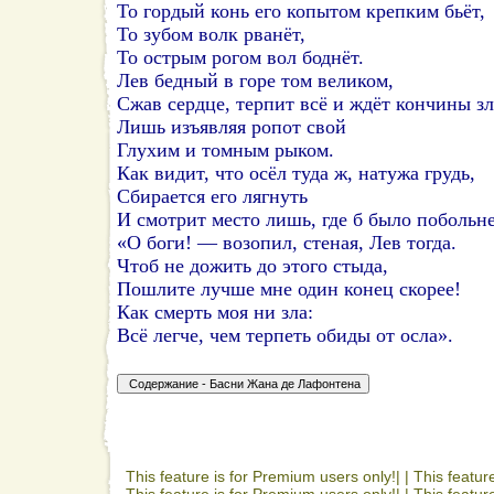
То гордый конь его копытом крепким бьёт,
То зубом волк рванёт,
То острым рогом вол боднёт.
Лев бедный в горе том великом,
Сжав сердце, терпит всё и ждёт кончины зл
Лишь изъявляя ропот свой
Глухим и томным рыком.
Как видит, что осёл туда ж, натужа грудь,
Сбирается его лягнуть
И смотрит место лишь, где б было побольне
«О боги! — возопил, стеная, Лев тогда.
Чтоб не дожить до этого стыда,
Пошлите лучше мне один конец скорее!
Как смерть моя ни зла:
Всё легче, чем терпеть обиды от осла».
This feature is for Premium users only!| |
This featur
This feature is for Premium users only!| |
This featur