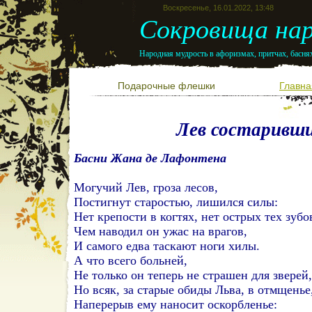
Воскресенье, 16.01.2022, 13:48
Сокровища нар
Народная мудрость в афоризмах, притчах, баснях
Подарочные флешки
Главна
Лев состаривш
Басни Жана де Лафонтена
Могучий Лев, гроза лесов,
Постигнут старостью, лишился силы:
Нет крепости в когтях, нет острых тех зубо
Чем наводил он ужас на врагов,
И самого едва таскают ноги хилы.
А что всего больней,
Не только он теперь не страшен для зверей,
Но всяк, за старые обиды Льва, в отмщенье
Наперерыв ему наносит оскорбленье: