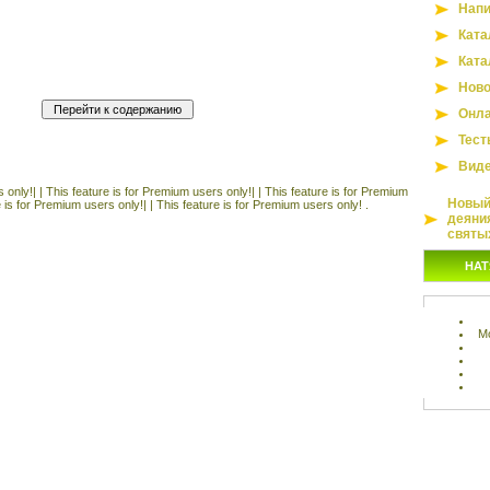
Напи
Ката
Ката
Ново
Онла
Тест
Вид
 only!| |
This feature is for Premium users only!| |
This feature is for Premium
Новый 
e is for Premium users only!| |
This feature is for Premium users only! .
деяни
святы
НАТ
М