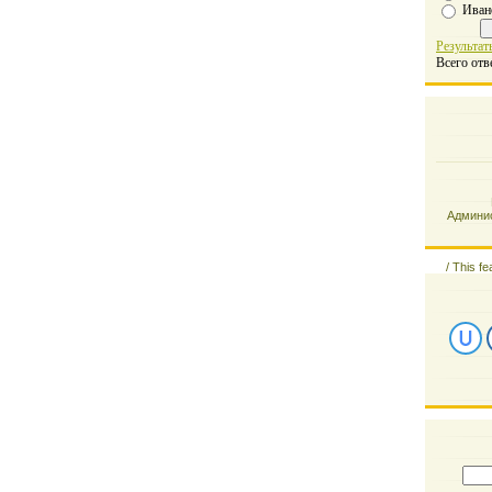
Иван
Результат
Всего отв
Админис
/
This fe