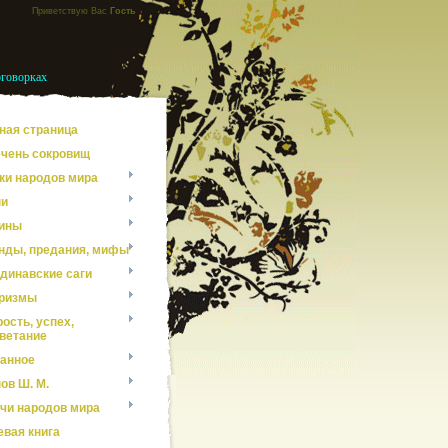
Приветствую Вас
Гость
оговорках
ная страница
чень сокровищ
ки народов мира
ни
ины
нды, предания, мифы
динавские саги
ризмы
ость, успех,
ветание
анное
ов Ш. М.
чи народов мира
евая книга