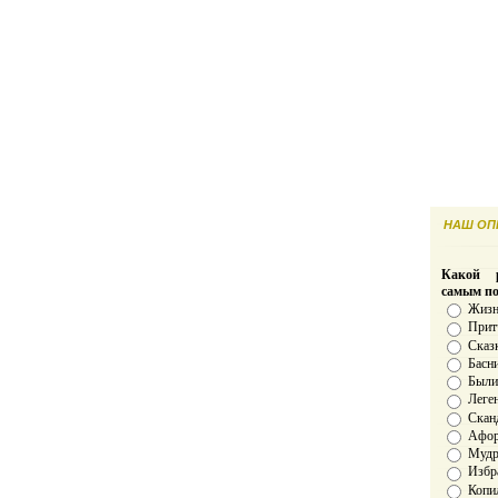
НАШ ОПР
Какой р
самым п
Жизн
Прит
Сказ
Басн
Был
Леге
Скан
Афо
Мудро
Избр
Копи