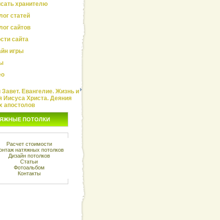
сать хранителю
лог статей
лог сайтов
сти сайта
йн игры
ы
ео
Завет. Евангелие. Жизнь и
я Иисуса Христа. Деяния
х апостолов
ЯЖНЫЕ ПОТОЛКИ
Расчет стоимости
онтаж натяжных потолков
Дизайн потолков
Статьи
Фотоальбом
Контакты