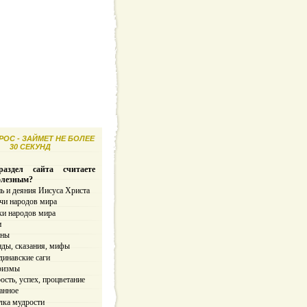
ОС - ЗАЙМЕТ НЕ БОЛЕЕ
30 СЕКУНД
аздел сайта считаете
олезным?
ь и деяния Иисуса Христа
чи народов мира
ки народов мира
и
ины
нды, сказания, мифы
динавские саги
ризмы
сть, успех, процветание
анное
лка мудрости