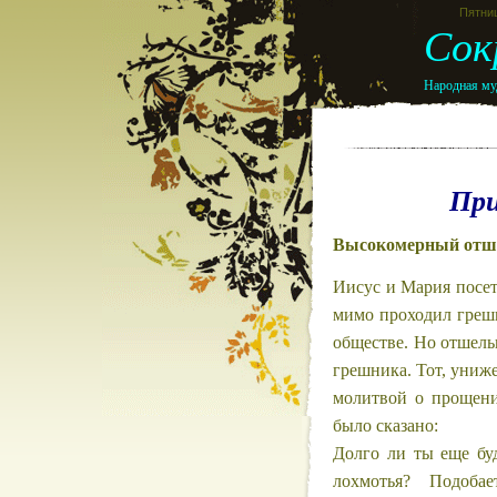
Пятниц
Сок
Народная муд
При
Высокомерный отш
Иисус и Мария посет
мимо проходил грешн
обществе. Но отшельн
грешника. Тот, униже
молитвой о прощени
было сказано:
Долго ли ты еще бу
лохмотья? Подоба