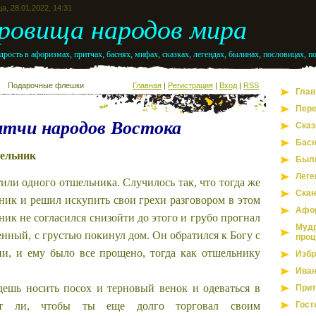
а, 28.01.2022, 14:31
ровища народов мира
рость в афоризмах, притчах, баснях, мифах, сказках, легендах, былинах, пословицах, п
Подарочные флешки
Главная
|
Регистрация
|
Вход
|
RSS
Глав
Пере
тчи народов Востока
Сказ
Бас
ельник
Был
Леге
или одного отшельника. Случилось так, что тогда же
Скан
ик и решил искупить свои грехи разговором в этом
Афо
ик не согласился снизойти до этого и грубо прогнал
Мудр
нный, с грустью покинул дом. Он обратился к Богу с
проц
и, и ему было все прощено, тогда как отшельнику
Избр
Иван
дешь носить посох и терновый венок и одеваться в
Прит
ет ли, чтобы ты еще долго торговал своим
Гост