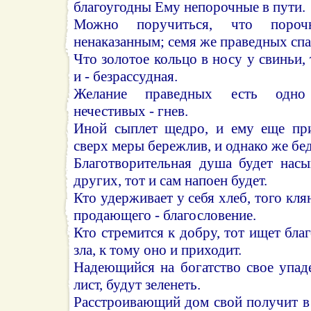
благоугодны Ему непорочные в пути.
Можно поручиться, что пороч
ненаказанным; семя же праведных спа
Что золотое кольцо в носу у свиньи,
и - безрассудная.
Желание праведных есть одно
нечестивых - гнев.
Иной сыплет щедро, и ему еще при
сверх меры бережлив, и однако же бед
Благотворительная душа будет насы
других, тот и сам напоен будет.
Кто удерживает у себя хлеб, того клян
продающего - благословение.
Кто стремится к добру, тот ищет бла
зла, к тому оно и приходит.
Надеющийся на богатство свое упаде
лист, будут зеленеть.
Расстроивающий дом свой получит в 