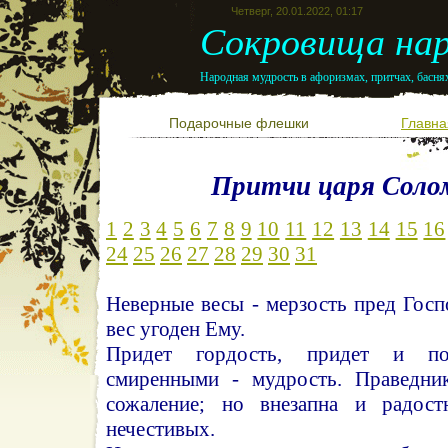
Четверг, 20.01.2022, 01:17
Сокровища нар
Народная мудрость в афоризмах, притчах, баснях
Подарочные флешки
Главна
Притчи царя Соло
1
2
3
4
5
6
7
8
9
10
11
12
13
14
15
16
24
25
26
27
28
29
30
31
Неверные весы - мерзость пред Гос
вес угоден Ему.
Придет гордость, придет и по
смиренными - мудрость. Праведник
сожаление; но внезапна и радост
нечестивых.