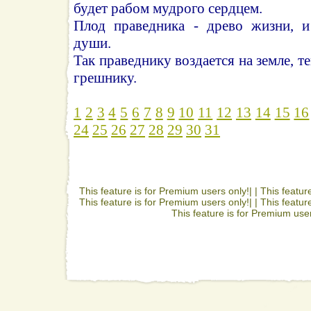
будет рабом мудрого сердцем.
Плод праведника - древо жизни, и
души.
Так праведнику воздается на земле, т
грешнику.
1
2
3
4
5
6
7
8
9
10
11
12
13
14
15
16
24
25
26
27
28
29
30
31
This feature is for Premium users only!| |
This featur
This feature is for Premium users only!| |
This featur
This feature is for Premium user