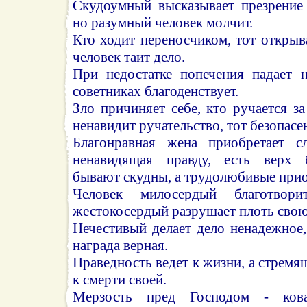
Скудоумный высказывает презрение
но разумный человек молчит.
Кто ходит переносчиком, тот открыв
человек таит дело.
При недостатке попечения падает 
советниках благоденствует.
Зло причиняет себе, кто ручается за
ненавидит ручательство, тот безопасе
Благонравная жена приобретает с
ненавидящая правду, есть верх 
бывают скудны, а трудолюбивые прио
Человек милосердый благотвор
жестокосердый разрушает плоть свою
Нечестивый делает дело ненадежное
награда верная.
Праведность ведет к жизни, а стремя
к смерти своей.
Мерзость пред Господом - ков