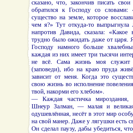
сказано, что, закончив писать сво
обратился к Господу со словами: 
существо на земле, которое воссла
чем я?» Тут откуда-то выпрыгнула 
напротив Давида, сказала: «Какое 
трудно было ожидать даже от царя. 
Господу намного больше хвалебны
каждая из них имеет три тысячи инте
не всё. Сама жизнь моя служит 
(заповеди), ибо на краю пруда жив
зависит от меня. Когда это сущест
свою жизнь во исполнение повеления
твой, накорми его хлебом».
— Каждая частичка мироздания,
Шнеур Залман, — малая и великая
одушевлённая, несёт в этот мир особ
на свой манер. Даже у лягушки есть с
Он сделал паузу, дабы убедиться, что