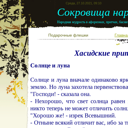
Среда, 27.10.2021, 09:10
Сокровища нар
Народная мудрость в афоризмах, притчах, баснях
Подарочные флешки
Главна
Хасидские при
Солнце и луна
Солнце и луна вначале одинаково яр
землю. Но луна захотела первенствова
"Господи! - сказала она.
- Нехорошо, что свет солнца равен 
никто теперь не может отличить солнц
"Хорошо же! - изрек Всевышний.
- Отныне всякий отличит вас, ибо за т