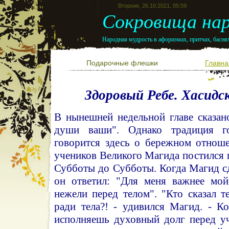
Вторник, 26.10.2021, 05:59
Сокровища нар
Народная мудрость в афоризмах, притчах, баснях
Подарочные флешки
Главна
Здоровый Ребе. Хасидс
В нынешней недельной главе сказан
души ваши". Однако традиция г
говорится здесь о бережном отноше
учеников Великого Магида постился 
Субботы до Субботы. Когда Магид сд
он ответил: "Для меня важнее мой
нежели перед телом". "Кто сказал т
ради тела?! - удивился Магид. - К
исполняешь духовный долг перед у