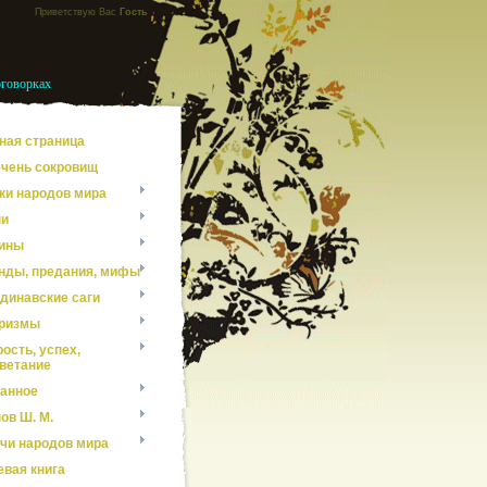
Приветствую Вас
Гость
оговорках
ная страница
чень сокровищ
ки народов мира
ни
ины
нды, предания, мифы
динавские саги
ризмы
ость, успех,
ветание
анное
ов Ш. М.
чи народов мира
евая книга