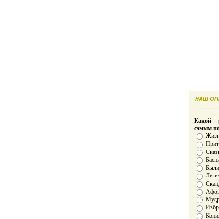
НАШ ОПР
Какой р
самым п
Жизн
Прит
Сказ
Басн
Был
Леге
Скан
Афо
Мудро
Избр
Копи