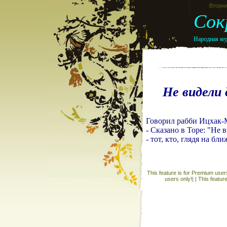
Вторни
Сок
Народная муд
Не видели 
Говорил рабби Ицхак-М
- Сказано в Торе: "Не 
- тот, кто, глядя на бл
This feature is for Premium users
users only!| |
This featur