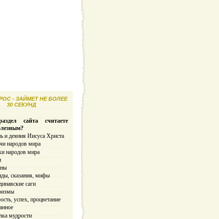
ОС - ЗАЙМЕТ НЕ БОЛЕЕ
30 СЕКУНД
аздел сайта считаете
олезным?
ь и деяния Иисуса Христа
чи народов мира
ки народов мира
и
ины
нды, сказания, мифы
динавские саги
ризмы
сть, успех, процветание
анное
лка мудрости