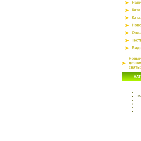
Напи
Ката
Ката
Ново
Онла
Тест
Вид
Новый 
деяни
святы
НАТ
М