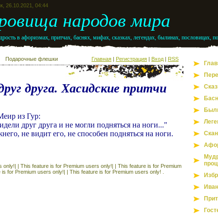
к, 26.10.2021, 04:44
ровища народов мира
рость в афоризмах, притчах, баснях, мифах, сказках, легендах, былинах, пословицах, п
Подарочные флешки
Главная
|
Регистрация
|
Вход
|
RSS
Глав
Пере
друг друга. Хасидские притчи
Сказ
Бас
Был
еир из Гур:
Леге
видели друг друга и не могли подняться на ноги..."
ижнего, не видит его, не способен подняться на ноги.
Скан
Афо
Мудр
проц
 only!| |
This feature is for Premium users only!| |
This feature is for Premium
e is for Premium users only!| |
This feature is for Premium users only! .
Избр
Иван
Прит
Гост