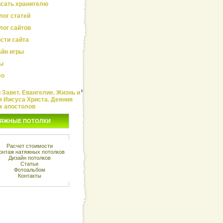
сать хранителю
лог статей
лог сайтов
сти сайта
йн игры
ы
ео
Завет. Евангелие. Жизнь и
я Иисуса Христа. Деяния
х апостолов
ЯЖНЫЕ ПОТОЛКИ
Расчет стоимости
онтаж натяжных потолков
Дизайн потолков
Статьи
Фотоальбом
Контакты