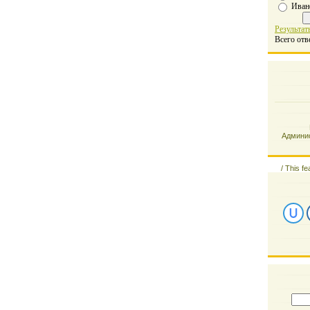
Иван
Результат
Всего отв
Админис
/
This fe