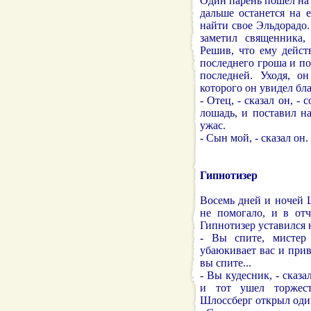
Один парень пошел на 
дальше останется на 
найти свое Эльдорадо.
заметил священника,
Решив, что ему дейст
последнего гроша и по
последней. Уходя, о
которого он увидел бл
- Отец, - сказал он, -
лошадь, и поставил н
ужас.
- Сын мой, - сказал он
Гипнотизер
Восемь дней и ночей Ш
не помогало, и в отч
Гипнотизер уставился 
- Вы спите, мистер
убаюкивает вас и прив
вы спите...
- Вы кудесник, - сказ
и тот ушел торжест
Шлоссберг открыл один