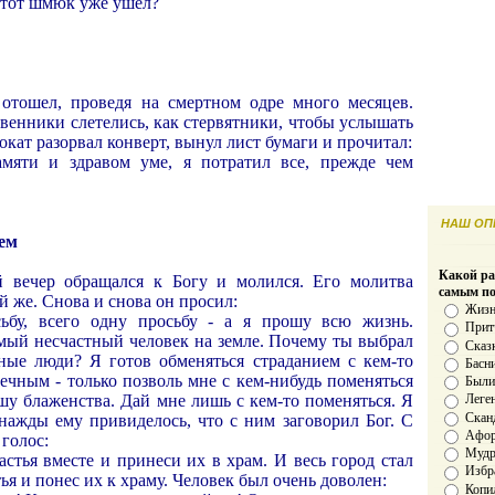
- этот шмюк уже ушел?
отошел, проведя на смертном одре много месяцев.
твенники слетелись, как стервятники, чтобы услышать
окат разорвал конверт, вынул лист бумаги и прочитал:
амяти и здравом уме, я потратил все, прежде чем
НАШ ОПР
ем
Какой ра
 вечер обращался к Богу и молился. Его молитва
самым п
й же. Снова и снова он просил:
Жизн
бу, всего одну просьбу - а я прошу всю жизнь.
Прит
амый несчастный человек на земле. Почему ты выбрал
Сказ
ные люди? Я готов обменяться страданием с кем-то
Басн
ечным - только позволь мне с кем-нибудь поменяться
Был
шу блаженства. Дай мне лишь с кем-то поменяться. Я
Леге
Скан
нажды ему привиделось, что с ним заговорил Бог. С
Афо
 голос:
Мудро
астья вместе и принеси их в храм. И весь город стал
Избр
ья и понес их к храму. Человек был очень доволен:
Копи