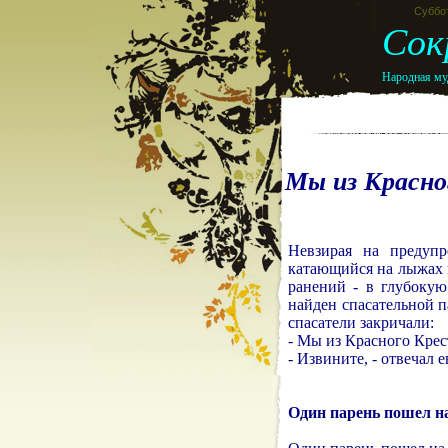
Суббот
Сок
Народная муд
Мы из Красно
Невзирая на предупр
катающийся на лыжах 
ранений - в глубокую
найден спасательной п
спасатели закричали:
- Мы из Красного Крес
- Извините, - отвечал 
Один парень пошел н