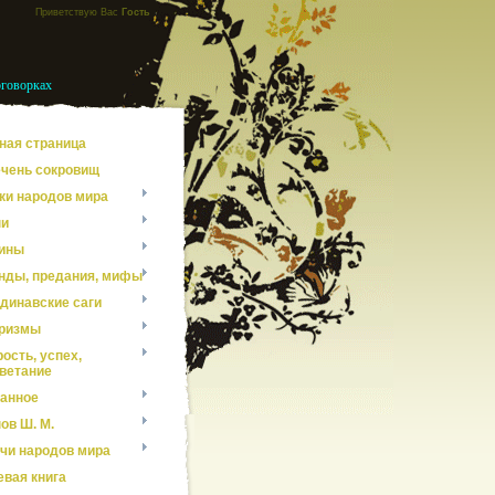
Приветствую Вас
Гость
оговорках
ная страница
чень сокровищ
ки народов мира
ни
ины
нды, предания, мифы
динавские саги
ризмы
ость, успех,
ветание
анное
ов Ш. М.
чи народов мира
евая книга