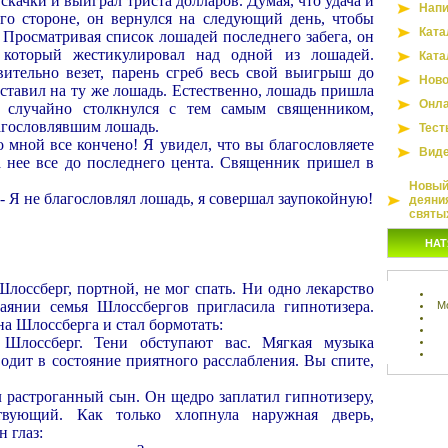
скачки и выиграл триста долларов. Думая, что удача и
Напи
его стороне, он вернулся на следующий день, чтобы
Ката
 Просматривая список лошадей последнего забега, он
 который жестикулировал над одной из лошадей.
Ката
вительно везет, парень сгреб весь свой выигрыш до
Ново
ставил на ту же лошадь. Естественно, лошадь пришла
Онла
н случайно столкнулся с тем самым священником,
агословлявшим лошадь.
Тест
 со мной все кончено! Я увидел, что вы благословляете
Вид
а нее все до последнего цента. Священник пришел в
Новый 
. - Я не благословлял лошадь, я совершал заупокойную!
деяни
святы
НАТ
лоссберг, портной, не мог спать. Ни одно лекарство
аянии семья Шлоссбергов пригласила гипнотизера.
М
на Шлоссберга и стал бормотать:
 Шлоссберг. Тени обступают вас. Мягкая музыка
одит в состояние приятного расслабления. Вы спите,
ал растроганный сын. Он щедро заплатил гипнотизеру,
вующий. Как только хлопнула наружная дверь,
 глаз: