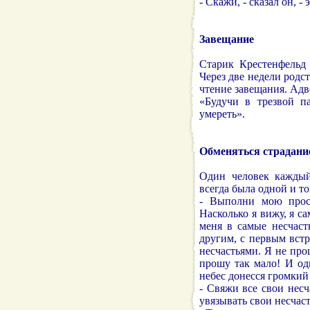
- Скажи, - сказал он, 
Завещание
Старик Крестенфельд 
Через две недели родс
чтение завещания. Адв
«Будучи в трезвой п
умереть».
Обменяться страдани
Один человек каждый
всегда была одной и то
- Выполни мою прось
Насколько я вижу, я с
меня в самые несчаст
другим, с первым встр
несчастьями. Я не про
прошу так мало! И од
небес донесся громкий
- Свяжи все свои несч
увязывать свои несчаст