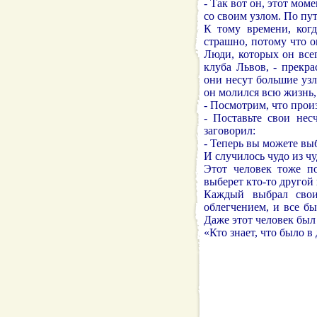
- Так вот он, этот мом
со своим узлом. По пу
К тому времени, когд
страшно, потому что о
Люди, которых он всег
клуба Львов, - прекр
они несут большие узл
он молился всю жизнь,
- Посмотрим, что произ
- Поставьте свои нес
заговорил:
- Теперь вы можете вы
И случилось чудо из ч
Этот человек тоже по
выберет кто-то другой 
Каждый выбрал свои
облегчением, и все б
Даже этот человек был
«Кто знает, что было в