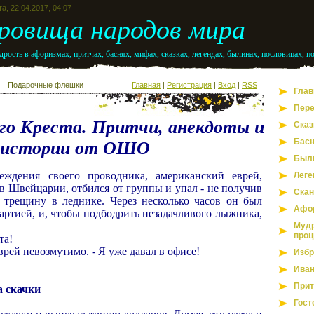
а, 22.04.2017, 04:07
ровища народов мира
рость в афоризмах, притчах, баснях, мифах, сказках, легендах, былинах, пословицах, п
Подарочные флешки
Главная
|
Регистрация
|
Вход
|
RSS
Глав
Пере
го Креста. Притчи, анекдоты и
Сказ
Бас
истории от ОШО
Был
еждения своего проводника, американский еврей,
Леге
в Швейцарии, отбился от группы и упал - не получив
Скан
 трещину в леднике. Через несколько часов он был
Афо
артией, и, чтобы подбодрить незадачливого лыжника,
Мудр
проц
та!
еврей невозмутимо. - Я уже давал в офисе!
Избр
Иван
Прит
а скачки
Гост