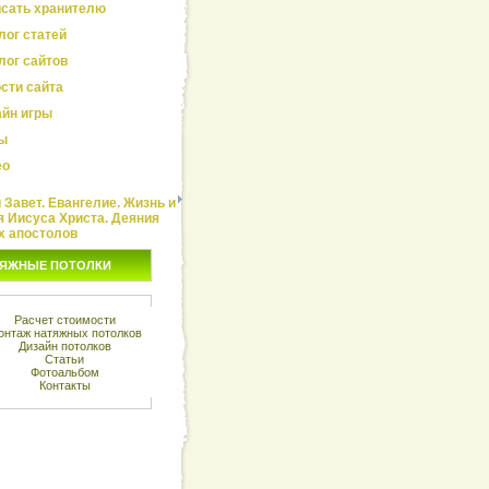
сать хранителю
лог статей
лог сайтов
сти сайта
йн игры
ы
ео
Завет. Евангелие. Жизнь и
я Иисуса Христа. Деяния
х апостолов
ЯЖНЫЕ ПОТОЛКИ
Расчет стоимости
онтаж натяжных потолков
Дизайн потолков
Статьи
Фотоальбом
Контакты