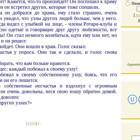
ент! Кажется, что-то произойдет! Он поспешил к храму
Иван
ти он встретил других, которые тоже спешили.
а он добрался до храма, ему стало страшно, очень
[
Рез
н увидел, что узлы других людей больше, чем у него.
В
да видел с улыбкой на лице, - члены Ротари-клуба и
асно одетые и говорящие друг другу любезности, все
ы! Он стал немного колебаться, идти ему или нет, но
 и он решил:
ойдет. Они вошли в храм. Голос сказал:
частья у порога. Они так и сделали, и голос снова
бирать, что вам больше нравится.
Админис
удес: каждый побежал к своему узлу!
бежал к своему собственному узлу, боясь, что его
и он его лишится.
 собственные несчастья и вздохнул с огромным
ыли очень довольны, неся свою ношу обратно домой.
 доволен:
 других узлах?»
| | | | | || | .