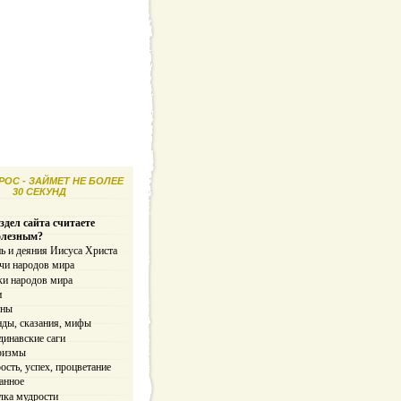
ОС - ЗАЙМЕТ НЕ БОЛЕЕ
30 СЕКУНД
здел сайта считаете
олезным?
ь и деяния Иисуса Христа
чи народов мира
ки народов мира
и
ины
нды, сказания, мифы
динавские саги
ризмы
сть, успех, процветание
анное
лка мудрости