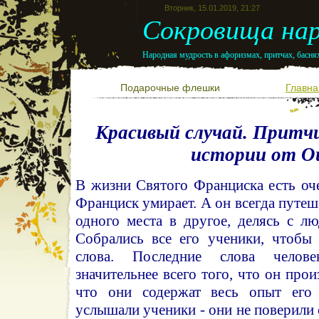
Вторник, 15.01.2019, 21:27
Сокровища нар
Народная мудрость в афоризмах, притчах, баснях
Подарочные флешки
Главна
Красивый случай. Притч
истории от 
В жизни Святого Франциска есть оч
Франциск умирает. А он всегда путеш
одного места в другое, делясь с л
Собрались все его ученики, чтобы
слова. Последние слова челове
значительнее всего того, что он про
что они содержат весь опыт его
услышали ученики - они не поверили 