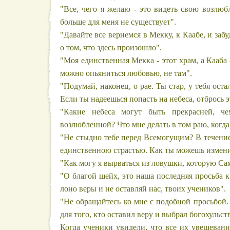
"Все, чего я желаю - это видеть свою возлю
больше для меня не существует".
"Давайте все вернемся в Мекку, к Каабе, и заб
о том, что здесь произошло".
"Моя единственная Мекка - этот храм, а Кааба 
можно опьяниться любовью, не там".
"Подумай, наконец, о рае. Ты стар, у тебя ост
Если ты надеешься попасть на небеса, отбрось э
"Какие небеса могут быть прекрасней, ч
возлюбленной? Что мне делать в том раю, когда 
"Не стыдно тебе перед Всемогущим? В течени
единственною страстью. Как ты можешь измени
"Как могу я вырваться из ловушки, которую Сам
"О благой шейх, это наша последняя просьба к 
лоно веры и не оставляй нас, твоих учеников".
"Не обращайтесь ко мне с подобной просьбой. 
для того, кто оставил веру и выбрал богохульст
Когда ученики увидели, что все их увещеван