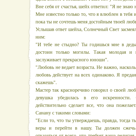
Вне себя от счастья, шейх ответил: "Я не знаю
Мне известно только то, что я влюблен в тебя и
пока ты не сочтешь меня достойным твоей люб
Услышав ответ шейха, Солнечный Свет засмеяла
ним:
"И тебе не стыдно? Ты годишься мне в деды.
достоин только могилы. Такая молодая и к
заслуживает прекрасного юноши".
"Любовь не ведает возраста. Не важно, насколь
любовь действует на всех одинаково. Я предан
скажешь".
Мастер так красноречиво говорил о своей люб
девушка убедилась в его искренности.
действительно сделает все, что она пожелае
Санану с такими словами:
"Если то, что ты утверждаешь, правда, тогда т
веры и перейти в нашу. Ты должен сжечь
отказаться от всего, что требует ваша религи