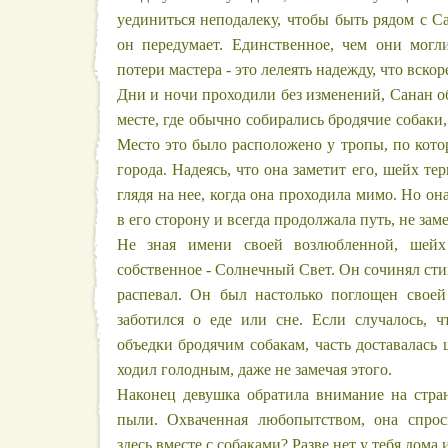
уединиться неподалеку, чтобы быть рядом с Са
он передумает. Единственное, чем они могл
потери мастера - это лелеять надежду, что вскор
Дни и ночи проходили без изменений, Санан об
месте, где обычно собирались бродячие собаки,
Место это было расположено у тропы, по кото
города. Надеясь, что она заметит его, шейх те
глядя на нее, когда она проходила мимо. Но он
в его сторону и всегда продолжала путь, не заме
Не зная имени своей возлюбленной, шейх
собственное - Солнечный Свет. Он сочинял стих
распевал. Он был настолько поглощен свое
заботился о еде или сне. Если случалось, ч
объедки бродячим собакам, часть доставалась 
ходил голодным, даже не замечая этого.
Наконец девушка обратила внимание на стран
пыли. Охваченная любопытством, она спро
здесь вместе с собаками? Разве нет у тебя дома