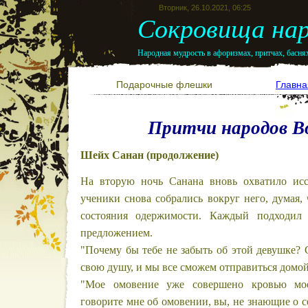
Вторник, 26.10.2021, 06:25
Сокровища нар
Народная мудрость в афоризмах, притчах, баснях
Подарочные флешки
Главна
Притчи народов В
Шейх Санан (продолжение)
На вторую ночь Санана вновь охватило исс
ученики снова собрались вокруг него, думая, 
состояния одержимости. Каждый подходил
предложением.
"Почему бы тебе не забыть об этой девушке?
свою душу, и мы все сможем отправиться домой
"Мое омовение уже совершено кровью мое
говорите мне об омовении, вы, не знающие о 