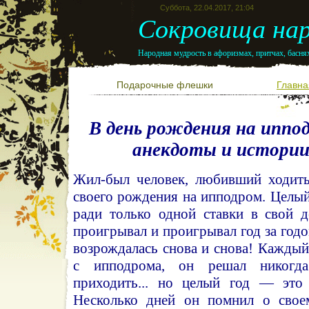
Суббота, 22.04.2017, 21:04
Сокровища нар
Народная мудрость в афоризмах, притчах, баснях
Подарочные флешки
Главна
В день рождения на иппо
анекдоты и истори
Жил-был человек, любивший ходить
своего рождения на ипподром. Целый
ради только одной ставки в свой 
проигрывал и проигрывал год за годо
возрождалась снова и снова! Каждый 
с ипподрома, он решал никогд
приходить... но целый год — это 
Несколько дней он помнил о свое