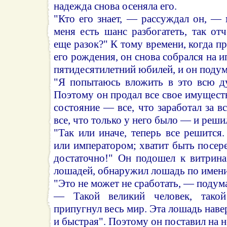
надежда снова осеняла его.
"Кто его знает, — рассуждал он, — 
меня есть шанс разбогатеть, так от
еще разок?" К тому времени, когда п
его рождения, он снова собрался на 
пятидесятилетний юбилей, и он подум
"Я попытаюсь вложить в это всю ду
Поэтому он продал все свое имущест
состояние — все, что заработал за вс
все, что только у него было — и реши
"Так или иначе, теперь все решится
или императором; хватит быть посере
достаточно!" Он подошел к витрина
лошадей, обнаружил лошадь по имени
"Это не может не сработать, — подума
— Такой великий человек, такой
припугнул весь мир. Эта лошадь наве
и быстрая". Поэтому он поставил на не