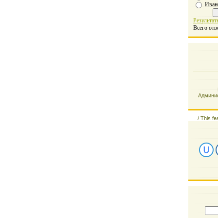
Иван
Результат
Всего отв
Админис
/
This fe