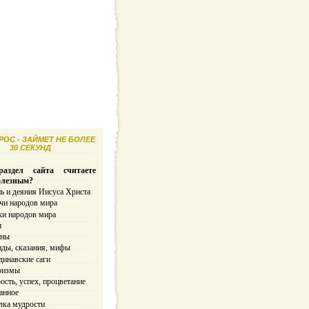
ОС - ЗАЙМЕТ НЕ БОЛЕЕ
30 СЕКУНД
аздел сайта считаете
олезным?
ь и деяния Иисуса Христа
чи народов мира
ки народов мира
и
ины
нды, сказания, мифы
динавские саги
ризмы
сть, успех, процветание
анное
лка мудрости