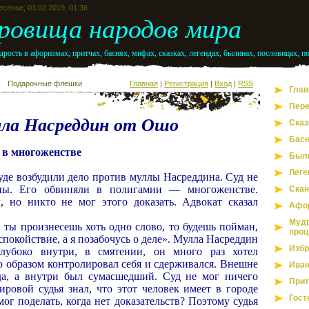
сенье, 03.02.2019, 01:36
ровища народов мира
рость в афоризмах, притчах, баснях, мифах, сказках, легендах, былинах, пословицах, п
Подарочные флешки
Главная
|
Регистрация
|
Вход
|
RSS
Глав
Пере
ла Насреддин от Ошо
Сказ
Бас
 в многоженстве
Был
Леге
суде возбудили дело против муллы Насреддина. Суд не
ины. Его обвиняли в полигамии — многоженстве.
Скан
 но никто не мог этого доказать. Адвокат сказал
Афо
Мудр
 ты произнесешь хоть одно слово, то будешь пойман,
проц
спокойствие, а я позабочусь о деле». Мулла Насреддин
Избр
лубоко внутри, в смятении, он много раз хотел
о образом контролировал себя и сдерживался. Внешне
Иван
да, а внутри был сумасшедший. Суд не мог ничего
Прит
ировой судья знал, что этот человек имеет в городе
Гост
мог поделать, когда нет доказательств? Поэтому судья