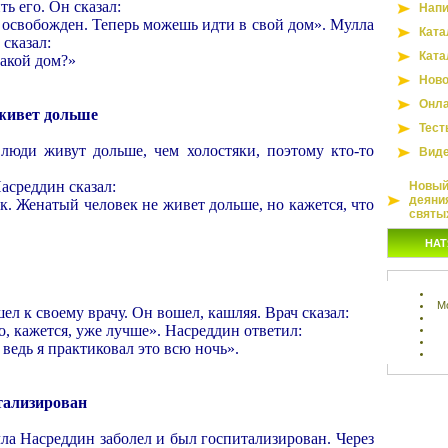
ь его. Он сказал:
Напи
 освобожден. Теперь можешь идти в свой дом». Мулла
Ката
 сказал:
Ката
 какой дом?»
Ново
Онла
живет дольше
Тест
 люди живут дольше, чем холостяки, поэтому кто-то
Вид
асреддин сказал:
Новый 
деяни
ак. Женатый человек не живет дольше, но кажется, что
святы
НАТ
М
л к своему врачу. Он вошел, кашляя. Врач сказал:
, кажется, уже лучше». Насреддин ответил:
ведь я практиковал это всю ночь».
тализирован
лла Насреддин заболел и был госпитализирован. Через