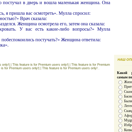
то постучал в дверь и вошла маленькая женщина. Она
сь, я пришла вас осмотреть». Мулла спросил:
ностью?» Врач сказала:
азделся. Женщина осмотрела его, затем она сказала:
кровать. У вас есть какие-либо вопросы?» Мулла
ы побеспокоились постучать?» Женщина ответила:
ка».
НАШ ОПР
 only!| |
This feature is for Premium users only!| |
This feature is for Premium
e is for Premium users only!| |
This feature is for Premium users only! .
Какой р
самым п
Жизн
Прит
Сказ
Басн
Был
Леге
Скан
Афо
Мудро
Избр
Копи