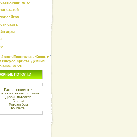
сать хранителю
лог статей
лог сайтов
сти сайта
йн игры
ы
ео
Завет. Евангелие. Жизнь и
я Иисуса Христа. Деяния
х апостолов
ЯЖНЫЕ ПОТОЛКИ
Расчет стоимости
онтаж натяжных потолков
Дизайн потолков
Статьи
Фотоальбом
Контакты