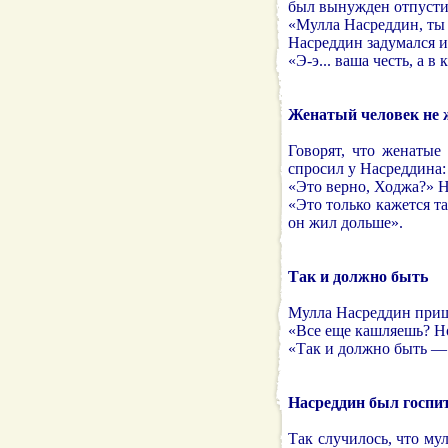
был вынужден отпустит
«Мулла Насреддин, ты
Насреддин задумался и
«Э-э... ваша честь, а в
Женатый человек не 
Говорят, что женатые
спросил у Насреддина:
«Это верно, Ходжа?» Н
«Это только кажется т
он жил дольше».
Так и должно быть
Мулла Насреддин прише
«Все еще кашляешь? Но
«Так и должно быть — 
Насреддин был госпи
Так случилось, что му