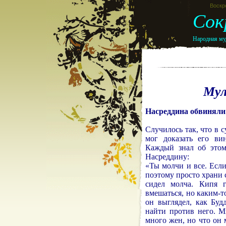
Воскре
Сок
Народная муд
Мул
Насреддина обвиняли
Случилось так, что в 
мог доказать его в
Каждый знал об этом,
Насреддину:
«Ты молчи и все. Если
поэтому просто храни 
сидел молча. Кипя г
вмешаться, но каким-т
он выглядел, как Буд
найти против него. М
много жен, но что он 