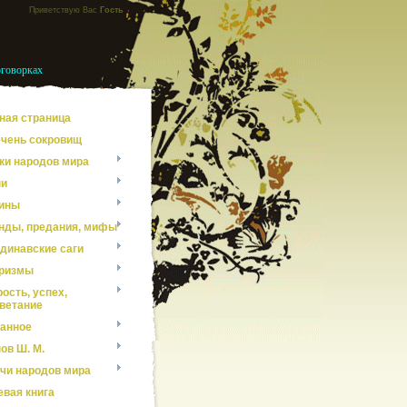
Приветствую Вас
Гость
оговорках
ная страница
чень сокровищ
ки народов мира
ни
ины
нды, предания, мифы
динавские саги
ризмы
ость, успех,
ветание
анное
ов Ш. М.
чи народов мира
евая книга