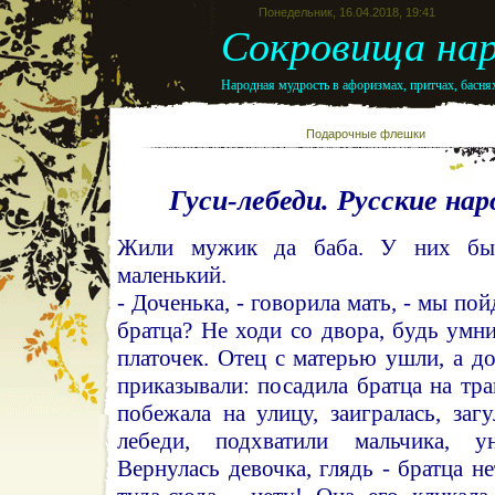
Понедельник, 16.04.2018, 19:41
Сокровища нар
Народная мудрость в афоризмах, притчах, баснях
Подарочные флешк
Гуси-лебеди. Русские нар
Жили мужик да баба. У них бы
маленький.
- Доченька, - говорила мать, - мы пой
братца? Не ходи со двора, будь умн
платочек. Отец с матерью ушли, а до
приказывали: посадила братца на тра
побежала на улицу, заигралась, загу
лебеди, подхватили мальчика, у
Вернулась девочка, глядь - братца н