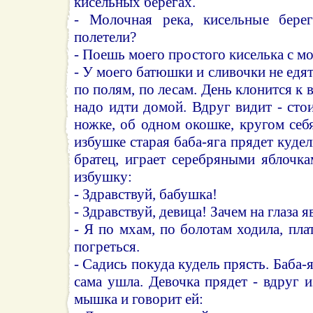
кисельных берегах.
- Молочная река, кисельные берег
полетели?
- Поешь моего простого киселька с мо
- У моего батюшки и сливочки не едятс
по полям, по лесам. День клонится к в
надо идти домой. Вдруг видит - сто
ножке, об одном окошке, кругом себя
избушке старая баба-яга прядет кудел
братец, играет серебряными яблочк
избушку:
- Здравствуй, бабушка!
- Здравствуй, девица! Зачем на глаза я
- Я по мхам, по болотам ходила, пла
погреться.
- Садись покуда кудель прясть. Баба-я
сама ушла. Девочка прядет - вдруг и
мышка и говорит ей: