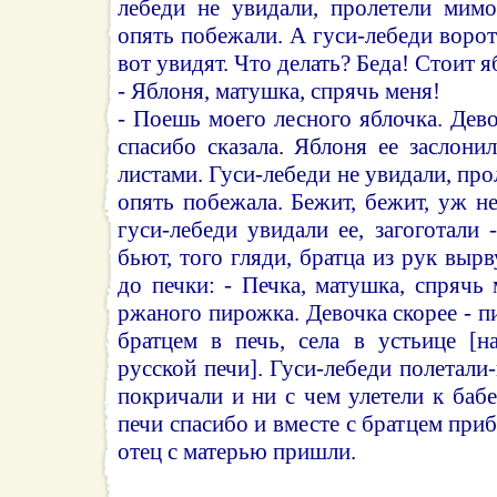
лебеди не увидали, пролетели мимо
опять побежали. А гуси-лебеди ворот
вот увидят. Что делать? Беда! Стоит яб
- Яблоня, матушка, спрячь меня!
- Поешь моего лесного яблочка. Дево
спасибо сказала. Яблоня ее заслони
листами. Гуси-лебеди не увидали, пр
опять побежала. Бежит, бежит, уж не
гуси-лебеди увидали ее, загоготали 
бьют, того гляди, братца из рук выр
до печки: - Печка, матушка, спрячь
ржаного пирожка. Девочка скорее - пи
братцем в печь, села в устьице [н
русской печи]. Гуси-лебеди полетали
покричали и ни с чем улетели к бабе
печи спасибо и вместе с братцем при
отец с матерью пришли.