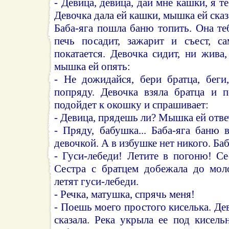
- Девица, девица, дай мне кашки, я т
Девочка дала ей кашки, мышка ей сказа
Баба-яга пошла баню топить. Она те
печь посадит, зажарит и съест, с
покатается. Девочка сидит, ни жива,
мышка ей опять:
- Не дожидайся, бери братца, беги
попряду. Девочка взяла братца и п
подойдет к окошку и спрашивает:
- Девица, прядешь ли? Мышка ей отве
- Пряду, бабушка... Баба-яга баню
девочкой. А в избушке нет никого. Баб
- Гуси-лебеди! Летите в погоню! Сес
Сестра с братцем добежала до мол
летят гуси-лебеди.
- Речка, матушка, спрячь меня!
- Поешь моего простого киселька. Де
сказала. Река укрыла ее под кисел