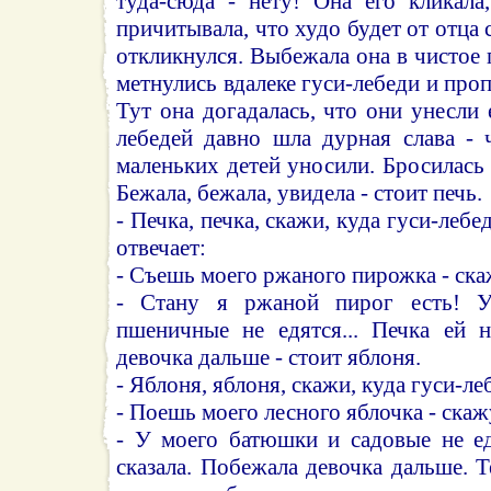
туда-сюда - нету! Она его кликала,
причитывала, что худо будет от отца с
откликнулся. Выбежала она в чистое 
метнулись вдалеке гуси-лебеди и про
Тут она догадалась, что они унесли 
лебедей давно шла дурная слава - 
маленьких детей уносили. Бросилась 
Бежала, бежала, увидела - стоит печь.
- Печка, печка, скажи, куда гуси-лебе
отвечает:
- Съешь моего ржаного пирожка - ска
- Стану я ржаной пирог есть! 
пшеничные не едятся... Печка ей н
девочка дальше - стоит яблоня.
- Яблоня, яблоня, скажи, куда гуси-ле
- Поешь моего лесного яблочка - скаж
- У моего батюшки и садовые не ед
сказала. Побежала девочка дальше. Т