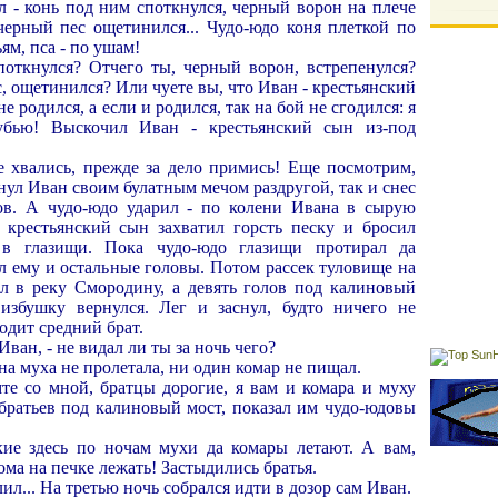
л - конь под ним споткнулся, черный ворон на плече
 черный пес ощетинился... Чудо-юдо коня плеткой по
ьям, пса - по ушам!
споткнулся? Отчего ты, черный ворон, встрепенулся?
, ощетинился? Или чуете вы, что Иван - крестьянский
е родился, а если и родился, так на бой не сгодился: я
убью! Выскочил Иван - крестьянский сын из-под
не хвались, прежде за дело примись! Еще посмотрим,
хнул Иван своим булатным мечом раздругой, так и снес
ов. А чудо-юдо ударил - по колени Ивана в сырую
 крестьянский сын захватил горсть песку и бросил
 в глазищи. Пока чудо-юдо глазищи протирал да
л ему и остальные головы. Потом рассек туловище на
ал в реку Смородину, а девять голов под калиновый
избушку вернулся. Лег и заснул, будто ничего не
одит средний брат.
Иван, - не видал ли ты за ночь чего?
дна муха не пролетала, ни один комар не пищал.
мте со мной, братцы дорогие, я вам и комара и муху
братьев под калиновый мост, показал им чудо-юдовы
какие здесь по ночам мухи да комары летают. А вам,
дома на печке лежать! Застыдились братья.
алил... На третью ночь собрался идти в дозор сам Иван.