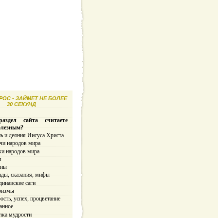
ОС - ЗАЙМЕТ НЕ БОЛЕЕ
30 СЕКУНД
аздел сайта считаете
олезным?
ь и деяния Иисуса Христа
чи народов мира
ки народов мира
и
ины
нды, сказания, мифы
динавские саги
ризмы
сть, успех, процветание
анное
лка мудрости