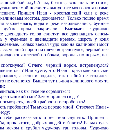
страшный бой иду! А вы, братцы, всю ночь не спите,
услышите мой посвист - выпустите моего коня и сами
пешите. Пришел Иван - крестьянский сын к реке
 калиновым мостом, дожидается. Только пошло время
ля заколебалась, воды в реке взволновались, буйные
 дубах орлы закричали. Выезжает чудо-юдо
се двенадцать голов свистят, все двенадцать огнем-
ь у чуда-юда о двенадцати крылах, шерсть у коня
 железные. Только въехал чудо-юдо на калиновый мост
улся, черный ворон на плече встрепенулся, черный пес
доюдо коня плеткой по бокам, ворона - по перьям, пса
споткнулся? Отчего, черный ворон, встрепенулся?
ощетинился? Или чуете, что Иван - крестьянский сын
родился, а если и родился, так на бой не сгодился:
его не останется! Вышел тут из-под калинового мос- та
ын:
алиться, как бы тебе не осрамиться!
- крестьянский сын? Зачем пришел сюда?
, посмотреть, твоей храбрости испробовать!
ость пробовать! Ты муха передо мной! Отвечает Иван -
-юду:
и тебе рассказывать и не твои слушать. Пришел я
ебя, проклятого, добрых людей избавить! Размахнулся
ым мечом и срубил чуду-юду три головы. Чудо-юдо