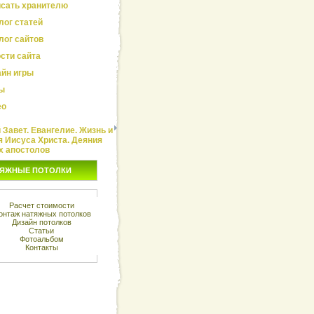
сать хранителю
лог статей
лог сайтов
сти сайта
йн игры
ы
ео
Завет. Евангелие. Жизнь и
я Иисуса Христа. Деяния
х апостолов
ЯЖНЫЕ ПОТОЛКИ
Расчет стоимости
онтаж натяжных потолков
Дизайн потолков
Статьи
Фотоальбом
Контакты