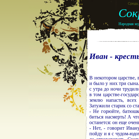
Среда, 
Сок
Народная муд
Иван - крест
В некотором царстве, 
и было у них три сына
с утра до ночи трудил
в том царстве-государ
землю напасть, всех 
Затужили старик со ст
- Не горюйте, батюшк
биться насмерть! А ч
останется: он еще очен
- Нет, - говорит Иван
пойду и я с чудом-юдо