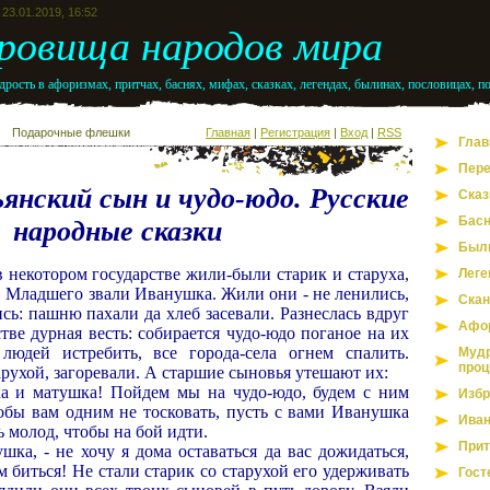
23.01.2019, 16:52
ровища народов мира
рость в афоризмах, притчах, баснях, мифах, сказках, легендах, былинах, пословицах, п
Подарочные флешки
Главная
|
Регистрация
|
Вход
|
RSS
Глав
Пере
ьянский сын и чудо-юдо. Русские
Сказ
Бас
народные сказки
Был
в некотором государстве жили-были старик и старуха,
Леге
. Младшего звали Иванушка. Жили они - не ленились,
Скан
ись: пашню пахали да хлеб засевали. Разнеслась вдруг
Афо
стве дурная весть: собирается чудо-юдо поганое на их
людей истребить, все города-села огнем спалить.
Мудр
проц
арухой, загоревали. А старшие сыновья утешают их:
а и матушка! Пойдем мы на чудо-юдо, будем с ним
Избр
тобы вам одним не тосковать, пусть с вами Иванушка
Иван
ь молод, чтобы на бой идти.
Прит
ушка, - не хочу я дома оставаться да вас дожидаться,
м биться! Не стали старик со старухой его удерживать
Гост