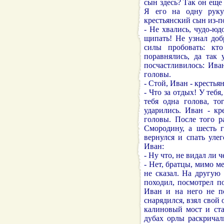
сын здесь? Так он еще 
Я его на одну руку
крестьянский сын из-п
- Не хвались, чудо-юд
щипать! Не узнал доб
силы пробовать: кт
поравнялись, да так 
посчастливилось: Ива
головы.
- Стой, Иван - крестья
- Что за отдых! У тебя
тебя одна голова, то
ударились. Иван - кр
головы. После того р
Смородину, а шесть 
вернулся и спать уле
Иван:
- Ну что, не видал ли ч
- Нет, братцы, мимо м
не сказал. На другую
походил, посмотрел по
Иван и на него не по
снарядился, взял свой
калиновый мост и ста
дубах орлы раскричал