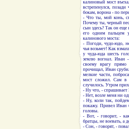
калиновый мост въеха
встрепенулся, позади
бокам, ворона - по пер
- Что ты, мой конь, 
Почему ты, черный пес
сын здесь? Так он еще н
его одним пальцем 
калинового моста:
- Погоди, чудо-юдо, 
чья возьмет! Как взма
у чуда-юда шесть гол
землю вогнал. Иван -
своему врагу прямо
прочищал, Иван сруби
мелкие части, поброс
мост сложил. Сам в 
случилось. Утром прих
- Ну что, - спрашивает 
- Нет, возле меня ни о
- Ну, коли так, пойде
покажу. Привел Иван 
головы.
- Вот, - говорит, - 
братцы, не воевать, а 
- Сон, - говорят, - пов