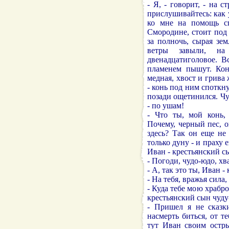
- Я, - говорит, - на 
прислушивайтесь: как 
ко мне на помощь с
Смородине, стоит под
за полночь, сырая зем
ветры завыли, на
двенадцатиголовое. В
пламенем пышут. Кон
медная, хвост и грива
- конь под ним споткн
позади ощетинился. Чу
- по ушам!
- Что ты, мой конь, 
Почему, черный пес, 
здесь? Так он еще не 
только дуну - и праху 
Иван - крестьянский с
- Погоди, чудо-юдо, хв
- А, так это ты, Иван 
- На тебя, вражья сила
- Куда тебе мою храбр
крестьянский сын чуду
- Пришел я не сказк
насмерть биться, от т
тут Иван своим остр