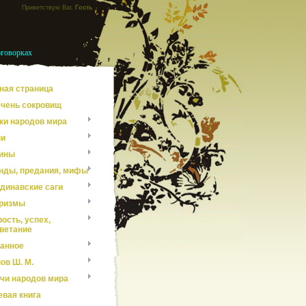
Приветствую Вас
Гость
оговорках
ная страница
чень сокровищ
ки народов мира
ни
ины
нды, предания, мифы
динавские саги
ризмы
ость, успех,
ветание
анное
ов Ш. М.
чи народов мира
евая книга