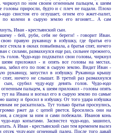
, чиркнул по ним своим огненным пальцем, к шеям
е головы приросли, будто и с плеч не падали. Плохо
-юдо свистом его оглушает, огнем его жжет-палит,
, по колени в сырую землю его вгоняет... А сам
хнуть, Иван - крестьянский сын.
ашему - бей, руби, себя не береги! - говорит Иван.
 свою правую рукавицу в избушку, где братья его
все стекла в окнах повыбивала, а братья спят, ничего
ван с силами, размахнулся еще раз, сильнее прежнего,
сть голов. Чудо-юдо подхватил свои головы, чиркнул
 шеям приложил - и опять все головы на местах.
ана, забил его по пояс в сырую землю. Видит Иван -
ую рукавицу, запустил в избушку. Рукавица крышу
е спят, ничего не слышат. В третий раз размахнулся
й сын, срубил чуду-юду девять голов. Чудо-юдо
л огненным пальцем, к шеям приложил - головы опять
н тут на Ивана и вогнал его в сырую землю по самые
ою шапку и бросил в избушку. От того удара избушка
ревнам не раскатилась. Тут только братья проснулись,
громко ржет да с цепей рвется. Бросились они на
ня, а следом за ним и сами побежали. Иванов конь
 чудо-юдо копытами. Засвистел чудо-юдо, зашипел,
ыпать. А Иван - крестьянский сын тем временем вылез
 и отсек чуду-юду огненный палец. После того давай