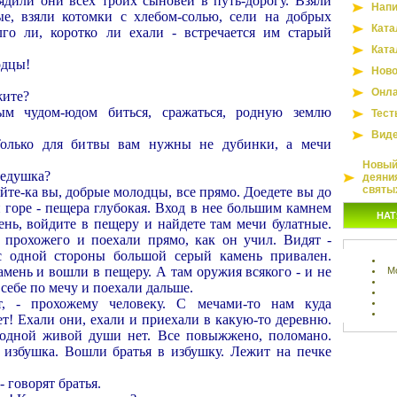
рядили они всех троих сыновей в путь-дорогу. Взяли
Напи
е, взяли котомки с хлебом-солью, сели на добрых
Ката
го ли, коротко ли ехали - встречается им старый
Ката
одцы!
Ново
Онла
жите?
м чудом-юдом биться, сражаться, родную землю
Тест
Вид
Только для битвы вам нужны не дубинки, а мечи
Новый 
 дедушка?
деяни
святы
айте-ка вы, добрые молодцы, все прямо. Доедете вы до
 горе - пещера глубокая. Вход в нее большим камнем
НАТ
ень, войдите в пещеру и найдете там мечи булатные.
 прохожего и поехали прямо, как он учил. Видят -
 с одной стороны большой серый камень привален.
амень и вошли в пещеру. А там оружия всякого - и не
М
себе по мечу и поехали дальше.
т, - прохожему человеку. С мечами-то нам куда
ет! Ехали они, ехали и приехали в какую-то деревню.
 одной живой души нет. Все повыжжено, поломано.
 избушка. Вошли братья в избушку. Лежит на печке
- говорят братья.