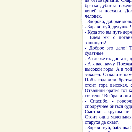
да отговаривать. Сна
братья дубины тяжелы
коней и поехали. Дол
человек.
- Здорово, добрые мол
- Здравствуй, дедушка!
- Куда это вы путь дер
- Едем мы с поганы
защищать!
- Доброе это дело! 
булатные.
- А где же их достать,
- А я вас научу. Поезж
высокой горы. А в той
завален. Отвалите кам
Поблагодарили братья
стоит гора высокая,
Отвалили братья тот к
сочтешь! Выбрали они 
- Спасибо, - говоря
сподручнее биться буд
Смотрят - кругом ни
Стоит одна маленькая
старуха да охает.
- Здравствуй, бабушка! 