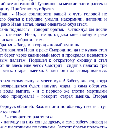
иб все до единой! Туловище на мелкие части рассек и
дину. Прибегают тут братья.
Иван. - Из-за сонливости вашей я чуть головой не
его братья к избушке, умыли, накормили, напоили и
рано Иван встал, начал одеваться-обуваться.
рань поднялся? - говорят братья. - Отдохнул бы после
, - отвечает Иван, - не до отдыха мне: пойду к реке
искать - обронил там.
 братья. - Заедем в город - новый купишь.
 Отправился Иван к реке Смородине, да не кушак стал
тот берег через калиновый мост и прокрался незаметно
ным палатам. Подошел к открытому окошку и стал
т ли здесь еще чего? Смотрит - сидят в палатах три
 мать, старая змеиха. Сидят они да сговариваются.
естьянскому сыну за моего мужа! Забегу вперед, когда
возвращаться будет, напущу жары, а сама обернусь
ни воды выпить - и с первого же глотка мертвыми
рошо придумала! - говорит старая змеиха. Вторая
обернусь яблоней. Захотят они по яблочку съесть - тут
е кусочки!
а! - говорит старая змеиха.
, - напущу на них сон да дрему, а сама забегу вперед и
ом с шелковыми подушками. Захотят братья полежать-