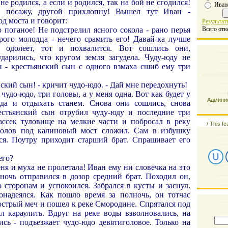
не родился, а если и родился, так на бой не сгодился!
Иван
 посажу, другой прихлопну! Вышел тут Иван -
од моста и говорит:
Результат
о поганое! Не подстрелил ясного сокола - рано перья
Всего отв
рого молодца - нечего срамить его! Давай-ка лучше
о одолеет, тот и похвалится. Вот сошлись они,
ударились, что кругом земля загудела. Чуду-юду не
н - крестьянский сын с одного взмаха сшиб ему три
нский сын! - кричит чудо-юдо. - Дай мне передохнуть!
, чудо-юдо, три головы, а у меня одна. Вот как будет у
Админис
гда и отдыхать станем. Снова они сошлись, снова
естьянский сын отрубил чуду-юду и последние три
ассек туловище на мелкие части и побросал в реку
/
This fe
голов под калиновый мост сложил. Сам в избушку
гся. Поутру приходит старший брат. Спрашивает его
его?
еня и муха не пролетала! Иван ему ни словечка на это
 ночь отправился в дозор средний брат. Походил он,
 сторонам и успокоился. Забрался в кусты и заснул.
надеялся. Как пошло время за полночь, он тотчас
 острый меч и пошел к реке Смородине. Спрятался под
л караулить. Вдруг на реке воды взволновались, на
ись - подъезжает чудо-юдо девятиголовое. Только на