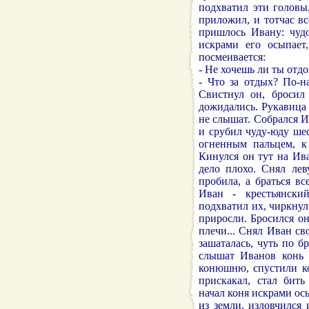
подхватил эти головы
приложил, и тотчас вс
пришлось Ивану: чудо
искрами его осыпает
посмеивается:
- Не хочешь ли ты отдо
- Что за отдых? По-н
Свистнул он, бросил
дожидались. Рукавица 
не слышат. Собрался И
и срубил чуду-юду ше
огненным пальцем, к
Кинулся он тут на Ив
дело плохо. Снял лев
пробила, а браться вс
Иван - крестьянски
подхватил их, чиркну
приросли. Бросился о
плечи... Снял Иван св
зашаталась, чуть по б
слышат Иванов конь 
конюшню, спустили ко
прискакал, стал бить
начал коня искрами ос
из земли, изловчился