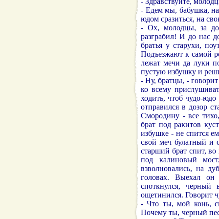
- Здравствуйте, молод
- Едем мы, бабушка, н
юдом сразиться, на св
- Ох, молодцы, за до
разграбил! И до нас д
братья у старухи, поу
Подъезжают к самой р
лежат мечи да луки п
пустую избушку и реши
- Ну, братцы, - говори
ко всему прислушиват
ходить, чтоб чудо-юдо
отправился в дозор ст
Смородину - все тихо
брат под ракитов кус
избушке - не спится ем
свой меч булатный и 
старший брат спит, во
под калиновый мост
взволновались, на ду
головах. Выехал он
споткнулся, черный 
ощетинился. Говорит ч
- Что ты, мой конь, 
Почему ты, черный пес