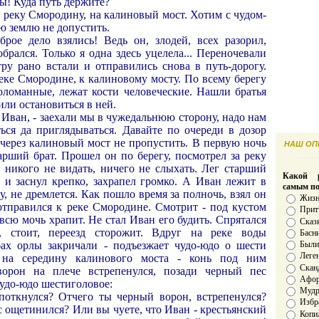
цы! Куда путь держите?
а реку Смородину, на калиновый мост. Хотим с чудом-
ою землю не допустить.
брое дело взялись! Ведь он, злодей, всех разорил,
обрался. Только я одна здесь уцелела... Переночевали
тру рано встали и отправились снова в путь-дорогу.
еке Смородине, к калиновому мосту. По всему берегу
оломанные, лежат кости человеческие. Нашли братья
ли остановиться в ней.
т Иван, - заехали мы в чужедальнюю сторону, надо нам
ься да приглядываться. Давайте по очереди в дозор
 через калиновый мост не пропустить. В первую ночь
НАШ ОПР
арший брат. Прошел он по берегу, посмотрел за реку
, никого не видать, ничего не слыхать. Лег старший
Какой р
т и заснул крепко, захрапел громко. А Иван лежит в
самым п
у, не дремлется. Как пошло время за полночь, взял он
Жизн
отправился к реке Смородине. Смотрит - под кустом
Прит
 всю мочь храпит. Не стал Иван его будить. Спрятался
Сказ
, стоит, переезд сторожит. Вдруг на реке воды
Басн
бах орлы закричали - подъезжает чудо-юдо о шести
Был
Леге
 на середину калинового моста - конь под ним
Скан
ворон на плече встрепенулся, позади черный пес
Афо
удо-юдо шестиголовое:
Мудро
споткнулся? Отчего ты черный ворон, встрепенулся?
Избр
 ощетинился? Или вы чуете, что Иван - крестьянский
Копи