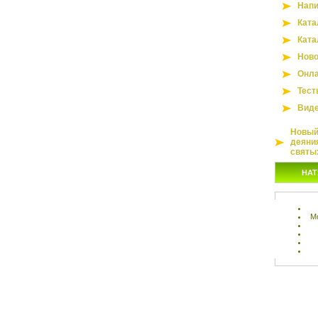
Напи
Ката
Ката
Ново
Онла
Тест
Вид
Новый 
деяни
святы
НАТ
М