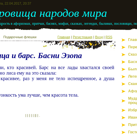
а, 22.04.2017, 20:37
ровища народов мира
рость в афоризмах, притчах, баснях, мифах, сказках, легендах, былинах, пословицах, п
Подарочные флешки
Главная
|
Регистрация
|
Вход
|
RSS
Глав
Пере
ца и барс. Басни Эзопа
Сказ
Бас
и, кто красивей. Барс на все лады хвастался своей
Был
о лиса ему на это сказала:
Леге
 красивее, раз у меня не тело испещренное, а душа
Скан
Афо
тонкость ума лучше, чем красота тела.
Мудр
проц
Избр
| | | | | || | .
Иван
Прит
Гост