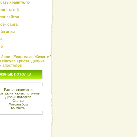
сать хранителю
лог статей
лог сайтов
сти сайта
йн игры
ы
ео
Завет. Евангелие. Жизнь и
я Иисуса Христа. Деяния
х апостолов
ЯЖНЫЕ ПОТОЛКИ
Расчет стоимости
онтаж натяжных потолков
Дизайн потолков
Статьи
Фотоальбом
Контакты