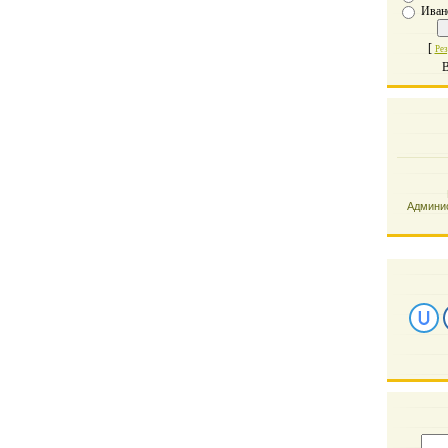
Иван
[
Рез
В
Админис