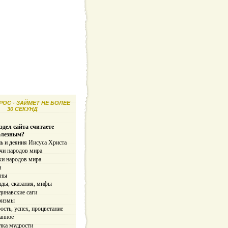
ОС - ЗАЙМЕТ НЕ БОЛЕЕ
30 СЕКУНД
здел сайта считаете
олезным?
ь и деяния Иисуса Христа
чи народов мира
ки народов мира
и
ины
нды, сказания, мифы
динавские саги
ризмы
сть, успех, процветание
анное
лка мудрости