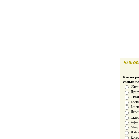
НАШ ОПР
Какой ра
самым п
Жизн
Прит
Сказ
Басн
Был
Леге
Скан
Афо
Мудро
Избр
Копи