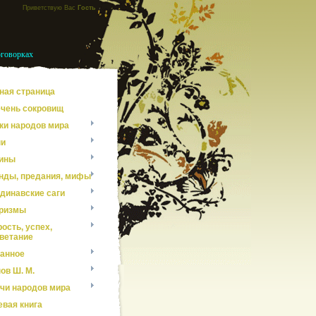
Приветствую Вас
Гость
оговорках
ная страница
чень сокровищ
ки народов мира
ни
ины
нды, предания, мифы
динавские саги
ризмы
ость, успех,
ветание
анное
ов Ш. М.
чи народов мира
евая книга