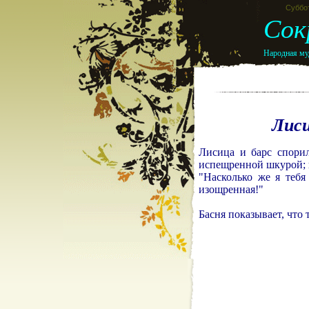
Суббот
Сок
Народная муд
Лиси
Лисица и барс спорил
испещренной шкурой; н
"Насколько же я тебя
изощренная!"
Басня показывает, что 