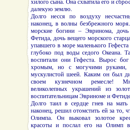
хилого сына. Она схватила его и сбро
далекую землю.
Долго несся по воздуху несчастн
наконец, в волны безбрежного моря
морские богини – Эвринома, дочь 
Фетида, дочь вещего морского старц
упавшего в море маленького Гефеста 
глубоко под воды седого Океана. Т
воспитали они Гефеста. Вырос бог
хромым, но с могучими руками,
мускулистой шеей. Каким он был д
своем кузнечном ремесле! М
великолепных украшений из золо
воспитательницам Эвриноме и Фетиде
Долго таил в сердце гнев на мать
наконец, решил отомстить ей за то, ч
Олимпа. Он выковал золотое кре
красоты и послал его на Олимп в