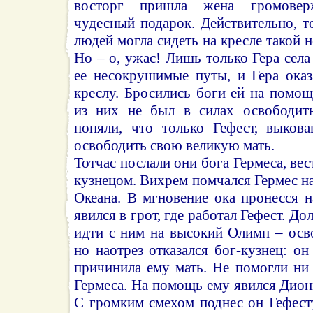
восторг пришла жена громовер
чудесный подарок. Действительно, т
людей могла сидеть на кресле такой 
Но – о, ужас! Лишь только Гера села
ее несокрушимые путы, и Гера оказ
креслу. Бросились боги ей на помощ
из них не был в силах освободить
поняли, что только Гефест, выков
освободить свою великую мать.
Тотчас послали они бога Гермеса, вес
кузнецом. Вихрем помчался Гермес на
Океана. В мгновение ока пронесся 
явился в грот, где работал Гефест. До
идти с ним на высокий Олимп – осв
но наотрез отказался бог-кузнец: он
причинила ему мать. Не помогли ни
Гермеса. На помощь ему явился Диони
С громким смехом поднес он Гефест