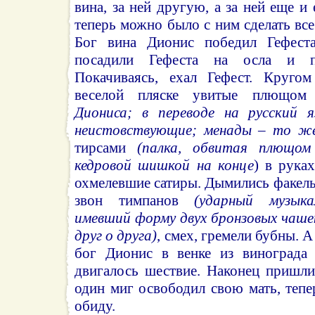
вина, за ней другую, а за ней еще и
теперь можно было с ним сделать все
Бог вина Дионис победил Гефест
посадили Гефеста на осла и п
Покачиваясь, ехал Гефест. Кругом
веселой пляске увитые плющо
Диониса; в переводе на русский 
неистовствующие; менады – то же
тирсами
(палка, обвитая плющом
кедровой шишкой на конце
) в рука
охмелевшие сатиры. Дымились факелы
звон тимпанов
(ударный музыка
имевший форму двух бронзовых чаше
друг о друга)
, смех, гремели бубны. 
бог Дионис в венке из винограда 
двигалось шествие. Наконец пришли
один миг освободил свою мать, теп
обиду.