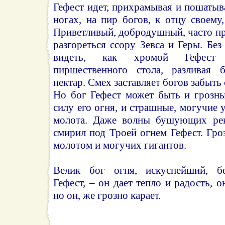
Гефест идет, прихрамывая и пошатыв
ногах, на пир богов, к отцу своему
Приветливый, добродушный, часто п
разгореться ссору Зевса и Геры. Без
видеть, как хромой Гефест 
пиршественного стола, разливая 
нектар. Смех заставляет богов забыть
Но бог Гефест может быть и грозн
силу его огня, и страшные, могучие 
молота. Даже волны бушующих ре
смирил под Троей огнем Гефест. Гро
молотом и могучих гигантов.
Велик бог огня, искуснейший, б
Гефест, – он дает тепло и радость, о
но он, же грозно карает.