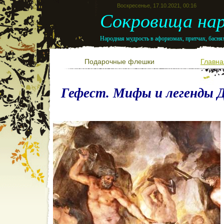
Воскресенье, 17.10.2021, 00:16
Сокровища нар
Народная мудрость в афоризмах, притчах, баснях
Подарочные флешки
Главна
Гефест. Мифы и легенды Д