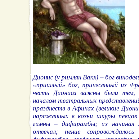
Дионис (у римлян Вакх) – бог винодели
«пришлый» бог, принесенный из Фр
честь Диониса важны были тем, 
началом театральных представлений
празднеств в Афинах (великие Дион
наряженных в козьи шкуры певцов 
гимны – дифирамбы; их начинал з
отвечал; пение сопровождалось