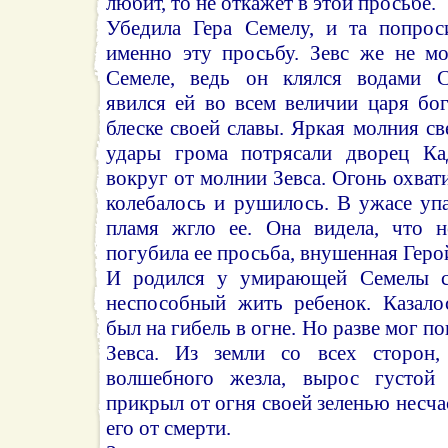
любит, то не откажет в этой просьбе.
Убедила Гера Семелу, и та попрос
именно эту просьбу. Зевс же не мо
Семеле, ведь он клялся водами С
явился ей во всем величии царя бо
блеске своей славы. Яркая молния св
удары грома потрясали дворец Ка
вокруг от молнии Зевса. Огонь охват
колебалось и рушилось. В ужасе уп
пламя жгло ее. Она видела, что н
погубила ее просьба, внушенная Геро
И родился у умирающей Семелы с
неспособный жить ребенок. Казало
был на гибель в огне. Но разве мог п
Зевса. Из земли со всех сторон
волшебного жезла, вырос густой
прикрыл от огня своей зеленью несча
его от смерти.