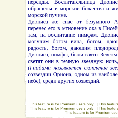
нереиды. Воспитательница Дион
обращены в морские божества и жи
морской пучине.
Диониса же спас от безумного А
перенес его в мгновение ока в Нисе
там, на воспитание нимфам. Диони
могучим богом вина, богом, да
радость, богом, дающим плодороди
Диониса, нимфы, были взяты Зевсом 
светят они в темную звездную ночь
(Гиадами называется скопление звез
созвездии Ориона, одном из наиболе
небе), среди других созвездий.
This feature is for Premium users only!| |
This featur
This feature is for Premium users only!| |
This featur
This feature is for Premium user