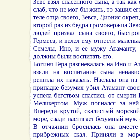
Зевс взял спасенного сына, а так как
слаб, что не мог бы жить, то зашил ег
теле отца своего, Зевса, Дионис окреп
второй раз из бедра громовержца Зевс
людей призвал сына своего, быстро
Гермеса, и велел ему отнести малень
Семелы, Ино, и ее мужу Атаманту,
должны были воспитать его.
Богиня Гера разгневалась на Ино и Ат
взяли на воспитание сына ненави
решила их наказать. Наслала она на
припадке безумия убил Атамант свое
успела бегством спастись от смерти
Меликертом. Муж погнался за ней 
Впереди крутой, скалистый морской
море, сзади настигает безумный муж 
В отчаянии бросилась она вмест
прибрежных скал. Приняли в мор