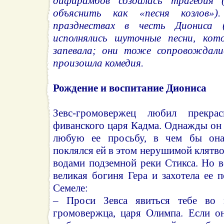
дифирамбов создалась трагедия 
объяснить как «песня козлов»
празднествах в честь Диониса (
исполнялись шуточные песни, ко
запевала; они тоже сопровождалис
произошла комедия.
Рождение и воспитание Диониса
Зевс-громовержец любил прекра
фиванского царя Кадма. Однажды он
любую ее просьбу, в чем бы она
поклялся ей в этом нерушимой клятв
водами подземной реки Стикса. Но 
великая богиня Гера и захотела ее п
Семеле:
– Проси Зевса явиться тебе во 
громовержца, царя Олимпа. Если он