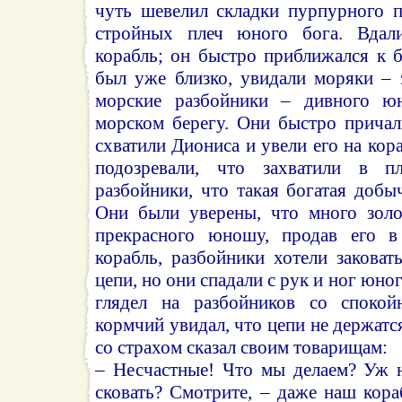
чуть шевелил складки пурпурного п
стройных плеч юного бога. Вдал
корабль; он быстро приближался к б
был уже близко, увидали моряки – 
морские разбойники – дивного ю
морском берегу. Они быстро причал
схватили Диониса и увели его на кор
подозревали, что захватили в п
разбойники, что такая богатая добы
Они были уверены, что много золо
прекрасного юношу, продав его в
корабль, разбойники хотели закова
цепи, но они спадали с рук и ног юног
глядел на разбойников со спокой
кормчий увидал, что цепи не держатс
со страхом сказал своим товарищам:
– Несчастные! Что мы делаем? Уж 
сковать? Смотрите, – даже наш кора