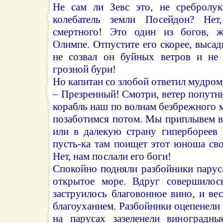
Не сам ли Зевс это, не сребролу
колебатель земли Посейдон? Не
смертного! Это один из богов, 
Олимпе. Отпустите его скорее, высад
не созвал он буйных ветров и не
грозной бури!
Но капитан со злобой ответил мудро
– Презренный! Смотри, ветер попутн
корабль наш по волнам безбрежного
позаботимся потом. Мы приплывем в
или в далекую страну гипербореев 
пусть-ка там поищет этот юноша сво
Нет, нам послали его боги!
Спокойно подняли разбойники парус
открытое море. Вдруг совершилос
заструилось благовонное вино, и ве
благоуханием. Разбойники оцепенели 
на парусах зазеленели виноградн