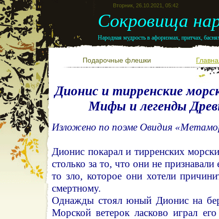
Вторник, 26.10.2021, 05:42
Сокровища нар
Народная мудрость в афоризмах, притчах, баснях
Подарочные флешки
Главна
Дионис и тирренские морск
Мифы и легенды Древ
Изложено по поэме Овидия «Метамо
Дионис покарал и тирренских морски
столько за то, что они не признавали 
то зло, которое они хотели причин
смертному.
Однажды стоял юный Дионис на бер
Морской ветерок ласково играл ег