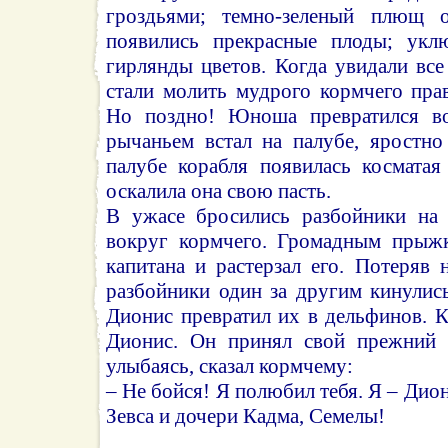
гроздьями; темно-зеленый плющ 
появились прекрасные плоды; укл
гирлянды цветов. Когда увидали все
стали молить мудрого кормчего прав
Но поздно! Юноша превратился в
рычаньем встал на палубе, яростно
палубе корабля появилась косматая
оскалила она свою пасть.
В ужасе бросились разбойники на 
вокруг кормчего. Громадным прыжк
капитана и растерзал его. Потеряв 
разбойники один за другим кинулис
Дионис превратил их в дельфинов. 
Дионис. Он принял свой прежний о
улыбаясь, сказал кормчему:
– Не бойся! Я полюбил тебя. Я – Дио
Зевса и дочери Кадма, Семелы!