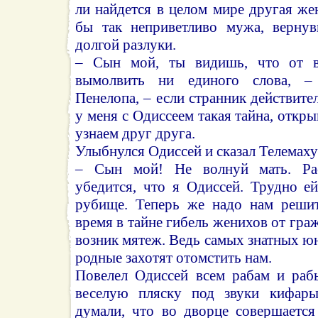
ли найдется в целом мире другая жен
бы так неприветливо мужа, вернув
долгой разлуки.
– Сын мой, ты видишь, что от в
вымолвить ни единого слова, – 
Пенелопа, – если странник действите
у меня с Одиссеем такая тайна, откр
узнаем друг друга.
Улыбнулся Одиссей и сказал Телемаху
– Сын мой! Не волнуй мать. Рас
убедится, что я Одиссей. Трудно е
рубище. Теперь же надо нам решит
время в тайне гибель женихов от гра
возник мятеж. Ведь самых знатных ю
родные захотят отомстить нам.
Повелел Одиссей всем рабам и раб
веселую пляску под звуки кифар
думали, что во дворце совершается