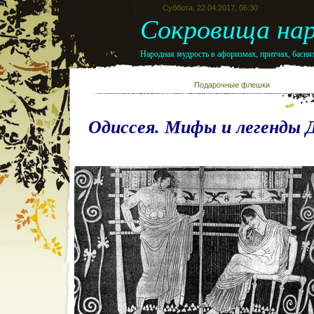
Суббота, 22.04.2017, 06:30
Сокровища нар
Народная мудрость в афоризмах, притчах, баснях
Подарочные флешк
Одиссея. Мифы и легенды 