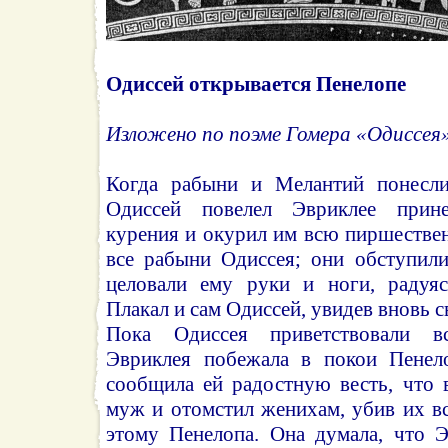
Одиссей открывается Пенелопе
Изложено по поэме Гомера «Одиссея»
Когда рабыни и Мелантий понесли
Одиссей повелел Эвриклее прине
курения и окурил им всю пиршестве
все рабыни Одиссея; они обступили
целовали ему руки и ноги, радуяс
Плакал и сам Одиссей, увидев вновь 
Пока Одиссея приветствовали в
Эвриклея побежала в покои Пенело
сообщила ей радостную весть, что в
муж и отомстил женихам, убив их вс
этому Пенелопа. Она думала, что Э