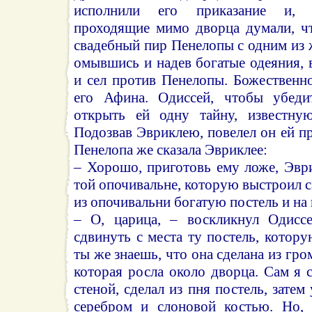
исполнили его приказание и, д
проходящие мимо дворца думали, чт
свадебный пир Пенелопы с одним из 
омывшись и надев богатые одеяния, 
и сел против Пенелопы. Божественн
его Афина. Одиссей, чтобы убеди
открыть ей одну тайну, известну
Подозвав Эвриклею, повелел он ей пр
Пенелопа же сказала Эвриклее:
– Хорошо, приготовь ему ложе, Эври
той опочивальне, которую выстроил 
из опочивальни богатую постель и на 
– О, царица, – воскликнул Одисс
сдвинуть с места ту постель, котору
ты же знаешь, что она сделана из гр
которая росла около дворца. Сам я 
стеной, сделал из пня постель, затем
серебром и слоновой костью. Но, 