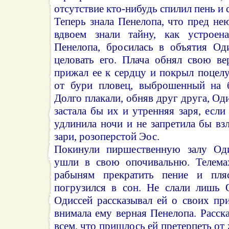
отсутствие кто-нибудь спилил пень и 
Теперь знала Пенелопа, что пред н
вдвоем знали тайну, как устроена
Пенелопа, бросилась в объятия Од
целовать его. Плача обнял свою в
прижал ее к сердцу и покрыл поцел
от бури пловец, выброшенный на б
Долго плакали, обняв друг друга, Од
застала бы их и утренняя заря, есл
удлинила ночи и не запретила бы взл
зари, розоперстой Эос.
Покинули пиршественную залу Од
ушли в свою опочивальню. Телема
рабыням прекратить пение и пля
погрузился в сон. Не слали лишь 
Одиссей рассказывал ей о своих пр
внимала ему верная Пенелопа. Расск
всем, что пришлось ей претерпеть от