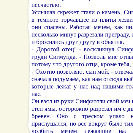
несчастью.
Услышав скрежет стали о камень, С
в темноте торчавшее из плиты лезви
они спасены. Работая мечем, как п
несколько минут разрезали преграду, 
и бросились друг другу в объятия.
- Дорогой отец! - воскликнул Синф
груди Сигмунда. - Позволь мне отнын
потому что другого отца, кроме тебя,
- Охотно позволяю, сын мой, - отвеча
сначала подумаем, как нам отсюда вы
которые лежат у нас над нашими го
нас.
Он взял из руки Синфиотли свой меч 
стен ямы, осторожно разрезал им с д
бревен. Оно с треском упало 
прислушался, но все вокруг было тих
долбить мечем лежавшие над