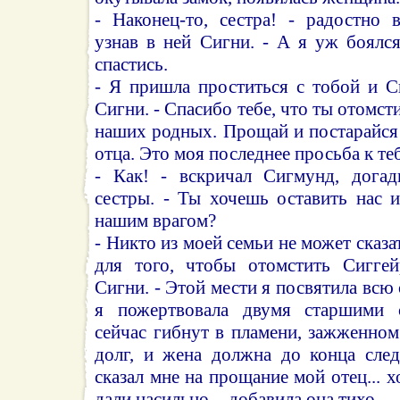
- Наконец-то, сестра! - радостно 
узнав в ней Сигни. - А я уж боялс
спастись.
- Я пришла проститься с тобой и С
Сигни. - Спасибо тебе, что ты отомст
наших родных. Прощай и постарайся
отца. Это моя последнее просьба к теб
- Как! - вскричал Сигмунд, догад
сестры. - Ты хочешь оставить нас 
нашим врагом?
- Никто из моей семьи не может сказат
для того, чтобы отомстить Сиггей
Сигни. - Этой мести я посвятила всю
я пожертвовала двумя старшими 
сейчас гибнут в пламени, зажженном
долг, и жена должна до конца след
сказал мне на прощание мой отец... 
дали насильно, - добавила она тихо.