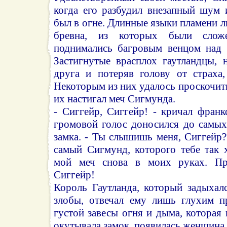
когда его разбудил внезапный шум 
был в огне. Длинные языки пламени л
бревна, из которых были слож
поднимались багровым венцом над 
Застигнутые врасплох гаутландцы, 
друга и потеряв голову от страха,
Некоторым из них удалось проскочить
их настигал меч Сигмунда.
- Сиггейр, Сиггейр! - кричал франк
громовой голос доносился до самых
замка. - Ты слышишь меня, Сиггейр?
самый Сигмунд, которого тебе так 
мой меч снова в моих руках. Пр
Сиггейр!
Король Гаутланда, который задыхал
злобы, отвечал ему лишь глухим п
густой завесы огня и дыма, которая
окутывала замок, появилась женщина.