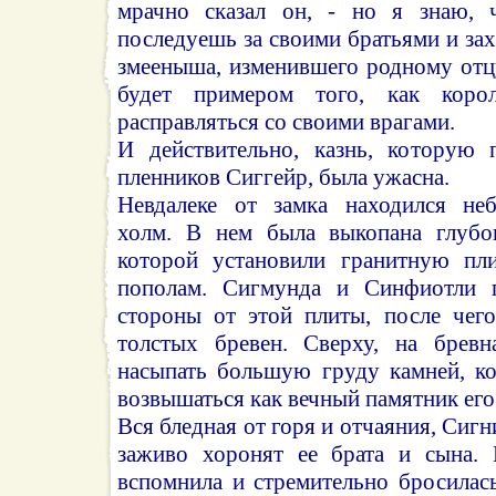
мрачно сказал он, - но я знаю, 
последуешь за своими братьями и зах
змееныша, изменившего родному отц
будет примером того, как корол
расправляться со своими врагами.
И действительно, казнь, которую 
пленников Сиггейр, была ужасна.
Невдалеке от замка находился не
холм. В нем была выкопана глубок
которой установили гранитную пли
пополам. Сигмунда и Синфиотли 
стороны от этой плиты, после чег
толстых бревен. Сверху, на бревн
насыпать большую груду камней, к
возвышаться как вечный памятник его
Вся бледная от горя и отчаяния, Сигн
заживо хоронят ее брата и сына. 
вспомнила и стремительно бросилас