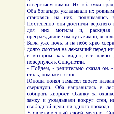
отверстием камни. Их обломки град
Оба богатыря укладывали их ровным
становясь на них, поднимались
Постепенно они достигли верхнего 
для них могилы и, раскидав 
преграждавшие им путь камни, вышли
Была уже ночь, и на небе ярко свер
долго смотрел на лежавший перед ни
в котором, как видно, все давно 
повернулся к Синфиотли.
- Пойдем, - решительно сказал он. -
сталь, поможет огонь.
Юноша понял замысел своего названо
сверкнули. Оба направились в ле
собирать хворост. Охапку за охапк
замку и укладывали вокруг стен, н
свободной щели, ни одного прохода.
Удовлетворенный своей местью, Сиг