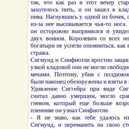
так, что как раз в этот вечер ст
захотелось пить, и он зашел в кла
пива. Нагнувшись у одной из бочек, 
из-за нее высовывается чья-то нога.
он осторожно выпрямился и увиде
двух воинов. Королевич со всех но
богатыри не успели опомниться, как 
стража.
Сигмунд и Синфиотли яростно защищ
узкой кладовой они не могли свободн
мечами. Поэтому, убив с полдюжин
были наконец обезоружены и взяты в 
Удивление Сиггейра при виде Сиг
считал давно умершим, могло сра
гневом, который еще больше возро
пленнике он узнал Синфиотли.
- Я не знаю, как тебе удалось из
Сигмунд, и переманить на свою ст