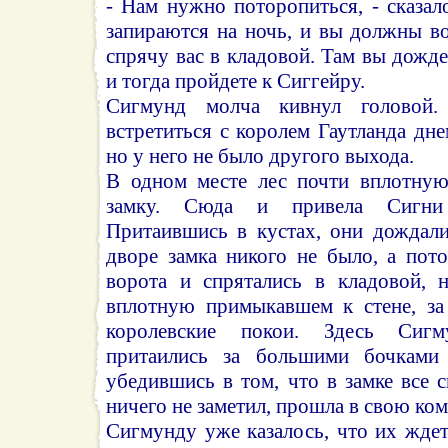
- Нам нужно поторопиться, - сказало
запираются на ночь, и вы должны во
спрячу вас в кладовой. Там вы дождет
и тогда пройдете к Сиггейру.
Сигмунд молча кивнул головой
встретиться с королем Гаутланда дн
но у него не было другого выхода.
В одном месте лес почти вплотную
замку. Сюда и привела Сигни 
Притаившись в кустах, они дождали
дворе замка никого не было, а пот
ворота и спрятались в кладовой, 
вплотную примыкавшем к стене, за
королевские покои. Здесь Сиг
притаились за большими бочками
убедившись в том, что в замке все 
ничего не заметил, прошла в свою ком
Сигмунду уже казалось, что их ждет