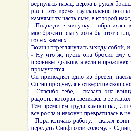
вернулась назад, держа в руках боль
раз в это время гаутландские воины
камнями ту часть ямы, в которой нах
- Подождите минутку, - обратилась 
мне бросить сыну хотя бы этот сноп,
голых камнях.
Воины переглянулись между собой, и 
- Ну что ж, пусть она бросит ему с
проживет дольше, а если и проживет,
промучается.
Он приподнял одно из бревен, наст
Сигни просунула в отверстие свой сно
- Спасибо тебе, - сказала она воин
радость, которая светилась в ее глаза
Тем временем груда камней над Си
все росла и наконец превратилась в це
- Пора кончать работу, - сказал вои
передать Синфиотли солому. - Сдвин