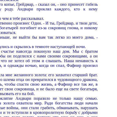
то копье, Грейдмар, - сказал он, - оно принесет гибель
у роду. Андвари проклял каждого, кто к нему
о чем я тебе рассказывал.
ественно произнес Один. - И ты, Грейдмар, и твои дети,
богатырей погибнет из-за сокровищ гнома, и никому
зоваться.
аньше, не выйти бы вам так легко из моего дома, -
улись и скрылись в темноте наступающей ночи.
 счастье навсегда покинуло наш дом. Мы с братом
тобы он поделился с нами своими сокровищами, а он
, что не хотел об этом и слышать. Наша ненависть к
ла, и однажды ночью, когда он спал, Фафнир пронзил
ла мне желанного золота: его захватил старший брат.
 шлема отца он превратился в чудовищного дракона,
ь, чтобы спасти свою жизнь, а Фафнир все так же, в
жет свои сокровища, и не было еще на свете богатыря,
вызвать его на бой.
оклятие Андвари поразило не только нашу семью.
золота охватила мир. Ради богатства люди начали
ные войны, они стали грабить, обманывать, нарушать
ги и те вступили в кровопролитную борьбу с добрыми