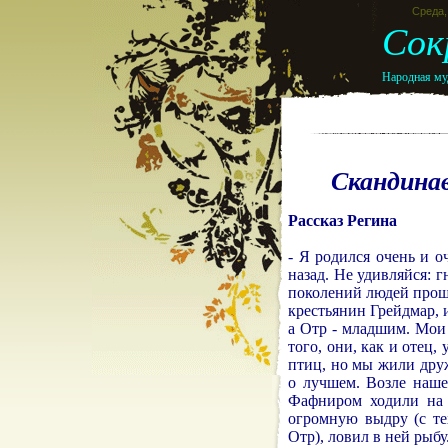
Среда, 
Сок
Народная муд
Скандинав
Рассказ Регина
- Я родился очень и оч
назад. Не удивляйся: г
поколений людей прошл
крестьянин Грейдмар, 
а Отр - младшим. Мои
того, они, как и отец,
птиц, но мы жили друж
о лучшем. Возле наше
Фафниром ходили на о
огромную выдру (с те
Отр), ловил в ней рыбу