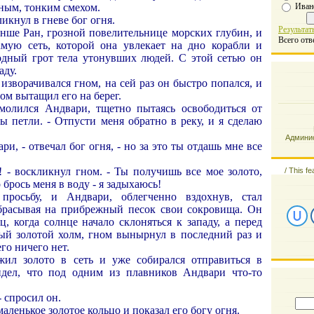
Иван
ным, тонким смехом.
ликнул в гневе бог огня.
Результат
анше Ран, грозной повелительнице морских глубин, и
Всего отв
мую сеть, которой она увлекает на дно корабли и
одный грот тела утонувших людей. С этой сетью он
аду.
 изворачивался гном, на сей раз он быстро попался, и
ом вытащил его на берег.
молился Андвари, тщетно пытаясь освободиться от
ы петли. - Отпусти меня обратно в реку, и я сделаю
Админис
ри, - отвечал бог огня, - но за это ты отдашь мне все
! - воскликнул гном. - Ты получишь все мое золото,
/
This fe
о брось меня в воду - я задыхаюсь!
просьбу, и Андвари, облегченно вздохнув, стал
брасывая на прибрежный песок свои сокровища. Он
ц, когда солнце начало склоняться к западу, а перед
ый золотой холм, гном вынырнул в последний раз и
его ничего нет.
ил золото в сеть и уже собирался отправиться в
идел, что под одним из плавников Андвари что-то
- спросил он.
аленькое золотое кольцо и показал его богу огня.