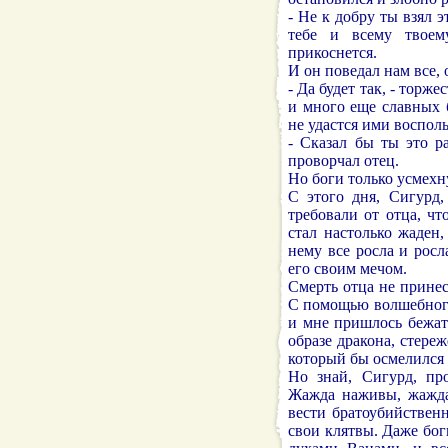
- Не к добру ты взял э
тебе и всему твоем
прикоснется.
И он поведал нам все, 
- Да будет так, - торж
и много еще славных 
не удастся ими восполь
- Сказал бы ты это р
проворчал отец.
Но боги только усмехн
С этого дня, Сигурд,
требовали от отца, ч
стал настолько жаден
нему все росла и рос
его своим мечом.
Смерть отца не принес
С помощью волшебного
и мне пришлось бежат
образе дракона, стере
который бы осмелился 
Но знай, Сигурд, пр
Жажда наживы, жажда 
вести братоубийствен
свои клятвы. Даже бо