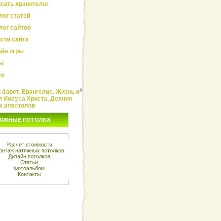
сать хранителю
лог статей
лог сайтов
сти сайта
йн игры
ы
ео
Завет. Евангелие. Жизнь и
я Иисуса Христа. Деяния
х апостолов
ЯЖНЫЕ ПОТОЛКИ
Расчет стоимости
онтаж натяжных потолков
Дизайн потолков
Статьи
Фотоальбом
Контакты