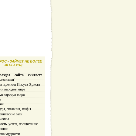
ОС - ЗАЙМЕТ НЕ БОЛЕЕ
30 СЕКУНД
аздел сайта считаете
олезным?
ь и деяния Иисуса Христа
чи народов мира
ки народов мира
и
ины
нды, сказания, мифы
динавские саги
ризмы
сть, успех, процветание
анное
лка мудрости