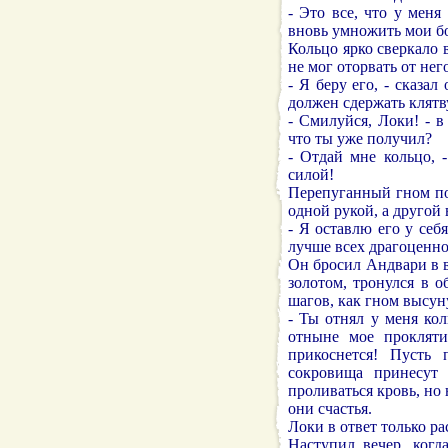
- Это все, что у меня
вновь умножить мои бо
Кольцо ярко сверкало 
не мог оторвать от него
- Я беру его, - сказал
должен сдержать клятв
- Смилуйся, Локи! - в
что ты уже получил?
- Отдай мне кольцо, 
силой!
Перепуганный гном по
одной рукой, а другой
- Я оставлю его у себя
лучше всех драгоценно
Он бросил Андвари в во
золотом, тронулся в о
шагов, как гном высун
- Ты отнял у меня кол
отныне мое прокляти
прикоснется! Пусть
сокровища принесут 
проливаться кровь, но 
они счастья.
Локи в ответ только ра
Наступил вечер, когд