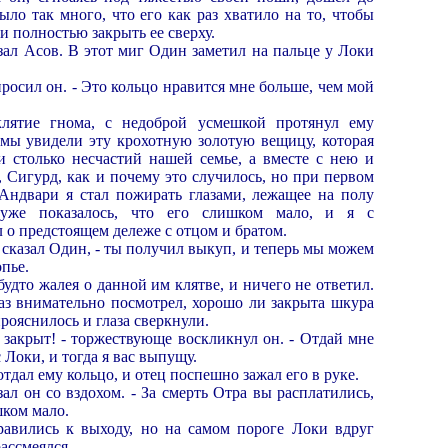
ыло так много, что его как раз хватило на то, чтобы
и полностью закрыть ее сверху.
язал Асов. В этот миг Один заметил на пальце у Локи
просил он. - Это кольцо нравится мне больше, чем мой
лятие гнома, с недоброй усмешкой протянул ему
т мы увидели эту крохотную золотую вещицу, которая
и столько несчастий нашей семье, а вместе с нею и
, Сигурд, как и почему это случилось, но при первом
 Андвари я стал пожирать глазами, лежащее на полу
 уже показалось, что его слишком мало, и я с
 о предстоящем дележе с отцом и братом.
- сказал Один, - ты получил выкуп, и теперь мы можем
пье.
будто жалея о данной им клятве, и ничего не ответил.
аз внимательно посмотрел, хорошо ли закрыта шкура
рояснилось и глаза сверкнули.
 закрыт! - торжествующе воскликнул он. - Отдай мне
 Локи, и тогда я вас выпущу.
тдал ему кольцо, и отец поспешно зажал его в руке.
азал он со вздохом. - За смерть Отра вы расплатились,
шком мало.
правились к выходу, но на самом пороге Локи вдруг
ассмеялся.