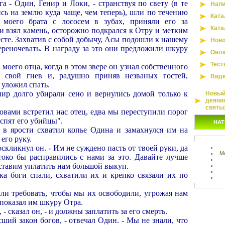
га - Один, Генир и Локи, - странствуя по свету (в те
Напи
сь на землю куда чаще, чем теперь), шли по течению
Ката
 моего брата с лососем в зубах, приняли его за
Ката
и взял камень, осторожно подкрался к Отру и метким
есте. Захватив с собой добычу, Асы подошли к нашему
Ново
ереночевать. В награду за это они предложили шкуру
Онла
Тест
моего отца, когда в этом звере он узнал собственного
 свой гнев и, радушно приняв незваных гостей,
Вид
уложил спать.
ир долго убирали сено и вернулись домой только к
Новый 
деяни
святы
ловами встретил нас отец, едва мы переступили порог
 спят его убийцы".
НАТ
в ярости схватил копье Одина и замахнулся им на
 его руку.
оскликнул он. - Им не суждено пасть от твоей руки, да
М
око бы расправились с нами за это. Давайте лучше
аставим уплатить нам большой выкуп.
ка боги спали, схватили их и крепко связали их по
ли требовать, чтобы мы их освободили, угрожая нам
 показал им шкуру Отра.
- сказал он, - и должны заплатить за его смерть.
сший закон богов, - отвечал Один. - Мы не знали, что