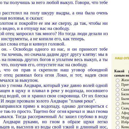
но ты получишь за него любой выкуп. Говори, что тебе
м расстелил на полу шкуру выдры, а она была очень
ная воловья, и сказал:
олотом и покройте ее им же сверху, да так, чтобы ни
 видно, и я отпущу вас на свободу.
ой отец запросил так много? Но тогда люди делали из
 инструменты, а не копили его, как теперь.
л слова отца и кивнул головой.
л он. - Освободи одного из нас, и он принесет тебе
о ты хочешь, но сначала дадим друг другу клятву: мы в
НАШ ОПР
ть на помощь других богов и уплатим весь выкуп, а ты
 что, получив его, отпустите нас на свободу.
, что он прав и скрепили наш уговор обоюдной
Какой р
те отец развязал бога огня Локи, и тот, надев свои
самым п
мчался за выкупом.
Жизн
Прит
ыло у гнома Андвари, который уже давно волей одной
Сказ
ащен в щуку и плавал в реке у водопада, носившего
Басн
 под водой, он и хранил свои сокровища. От их блеска
Был
 И люди прозвали золото Андвари "пламя реки".
Леге
направился прямо к водопаду, однако договориться с
Скан
 так-то просто. Тщетно бог огня кричал и звал гнома
Афо
ывался. Тогда рассерженный Ас зашел глубоко в воду
Мудро
ь Андвари руками, но гном в образе щуки легко
Избр
льцев и, высунув из воды свой узкий и длинный нос,
Копи