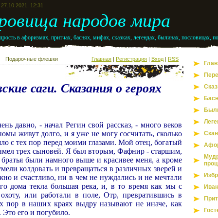
27.10.2021, 12:31
ровища народов мира
рость в афоризмах, притчах, баснях, мифах, сказках, легендах, былинах, пословицах, п
Подарочные флешки
Главная
|
Регистрация
|
Вход
|
RSS
Глав
Пере
ские саги. Сказания о героях
Сказ
Бас
Был
Леге
ень давно, - начал Регин свой рассказ, - много веков
номы живут долго, и я уже не могу сосчитать, сколько
Скан
о с тех пор перед моими глазами. Мой отец, богатый
Афо
имел трех сыновей. Я был вторым, Фафнир - старшим,
Мудр
 братья были намного выше и красивее меня, а кроме
проц
 умели колдовать и превращаться в различных зверей и
Избр
но и счастливо, ни в чем не нуждались и не мечтали
го дома текла большая река, и, в то время как мы с
Иван
хоту, или работали в поле, Отр, превратившись в
Прит
х пор в наших краях выдру называют не иначе, как
Гост
. Это его и погубило.