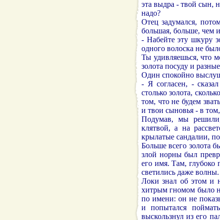
эта выдра - твой сын, 
надо?
Отец задумался, пото
большая, больше, чем и
- Набейте эту шкуру з
одного волоска не было
Ты удивляешься, что м
золота посуду и разные
Один спокойно выслуша
- Я согласен, - сказа
столько золота, скольк
том, что не будем зва
и твои сыновья - в том,
Подумав, мы решили
клятвой, а на рассве
крылатые сандалии, по
Больше всего золота б
злой норны был превр
его имя. Там, глубоко
светились даже волны.
Локи знал об этом и 
хитрым гномом было не
по имени: он не показ
и попытался поймат
выскользнул из его па