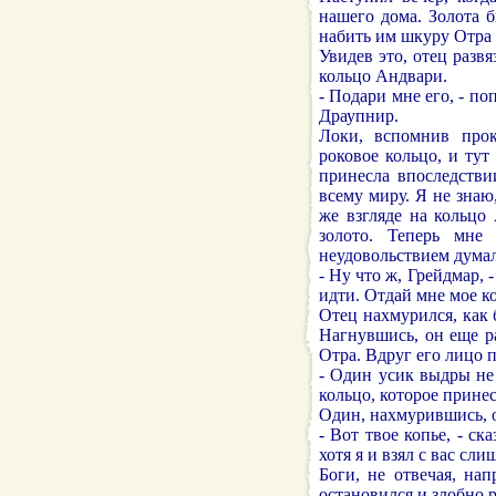
нашего дома. Золота б
набить им шкуру Отра 
Увидев это, отец разв
кольцо Андвари.
- Подари мне его, - по
Драупнир.
Локи, вспомнив прок
роковое кольцо, и ту
принесла впоследстви
всему миру. Я не знаю
же взгляде на кольцо
золото. Теперь мне
неудовольствием думал
- Ну что ж, Грейдмар, 
идти. Отдай мне мое ко
Отец нахмурился, как 
Нагнувшись, он еще р
Отра. Вдруг его лицо п
- Один усик выдры не
кольцо, которое принес
Один, нахмурившись, о
- Вот твое копье, - ск
хотя я и взял с вас сли
Боги, не отвечая, на
остановился и злобно р