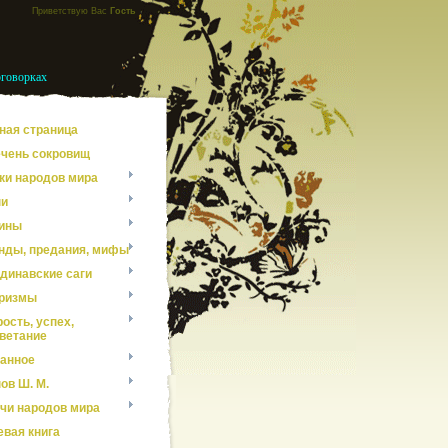
Приветствую Вас
Гость
оговорках
ная страница
чень сокровищ
ки народов мира
ни
ины
нды, предания, мифы
динавские саги
ризмы
ость, успех,
ветание
анное
ов Ш. М.
чи народов мира
евая книга