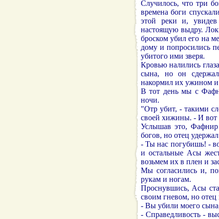
Случилось, что три бо
времена боги спускали
этой реки и, увидев
настоящую выдру. Лок
броском убил его на м
дому и попросились п
убитого ими зверя.
Кровью налились глаза 
сына, но он сдержал
накормил их ужином и 
В тот день мы с Фафн
ночи.
"Отр убит, - такими с
своей хижины. - И вот
Услышав это, Фафнир 
богов, но отец удержал
- Ты нас погубишь! - в
и остальные Асы жест
возьмем их в плен и з
Мы согласились и, по
рукам и ногам.
Проснувшись, Асы ста
своим гневом, но отец
- Вы убили моего сына, 
- Справедливость - вы