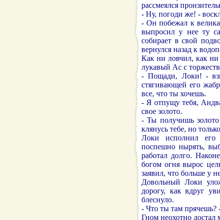
рассмеялся пронзитель
- Ну, погоди же! - воск
- Он побежал к велик
выпросил у нее ту са
собирает в свой подв
вернулся назад к водоп
Как ни ловчил, как ни
лукавый Ас с торжеств
- Пощади, Локи! - вз
стягивающей его жабр
все, что ты хочешь.
- Я отпущу тебя, Андва
свое золото.
- Ты получишь золото
клянусь тебе, но тольк
Локи исполнил его 
поспешно нырять, вы
работал долго. Наконе
богом огня вырос цел
заявил, что больше у н
Довольный Локи улож
дорогу, как вдруг ув
блеснуло.
- Что ты там прячешь? 
Гном неохотно достал м