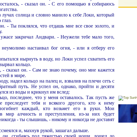
 осталось, - сказал он. - С его помощью я собираюсь
гатства.
в лучах солнца и словно манило к себе Локи, который
 глаз.
 он. - Ты поклялся, что отдашь мне все свое золото, и
у.
 ужасе закричал Андвари. - Неужели тебе мало того,
- неумолимо настаивал бог огня, - или я отберу его
пытался нырнуть в воду, но Локи успел схватить его
 вырвал кольцо.
, - сказал он. - Сам не знаю почему, оно мне кажется
стей в мире.
ду, надел кольцо на палец и, взвалив на плечи сеть с
братный путь. Не успел он, однако, пройти и десяти
улся из воды и крикнул им вслед:
ьцо, последнее, что у меня оставалось. Так пусть же
е преследует тебя и всякого другого, кто к нему
 погибнет каждый, кто возьмет его в руки. Мои
в мир алчность и преступления, из-за них будет
никогда - ты слышишь, - никому и никогда не доставят
ссмеялся и, махнув рукой, зашагал дальше.
а он, сгибаясь под тяжестью своей ноши, дошел до