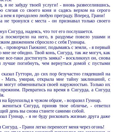
д, я не забуду твоей услуги! - вновь развеселившись,
ро слезая со своего коня и садясь верхом на серого
На нем я преодолею любую преграду. Вперед, Грани!
 не тронулся с места - он признавал только своего
кнул Сигурд, надеясь, что тот его послушается.
а посмотрело на него, в раздумье повело ушами и
зким движением сбросило с себя Гуннара.
, - проворчал Гьюкинг, подымаясь с земли, - я первый
 мне не обидно. Твой конь, Сигурд, так же могуч, как
не все-таки достигнуть замка? - воскликнул он, снова
я лучше погибнуть, чем вернуться домой с пустыми
- сказал Гутторн, до сих пор безучастно глядевший на
. - Мать, умирая, открыла мне тайну заклинаний, с
 могут обмениваться своей наружностью. Только их
я прежним. Превратись на время в Сигурда, а Сигурд
бя.
я на Брунхильд в чужом образе, - возразил Гуннар.
 жениться Сигурд, приняв твое обличье, - ответил
ющий день вы снова станете самими собой.
азал Гуннар, - я не буду рисковать жизнью друга даже
я Сигурд. - Грани легко перенесет меня через огонь!