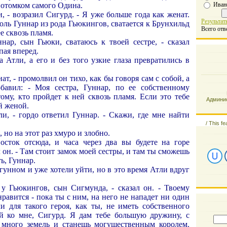
Иван
отомком самого Одина.
, - возразил Сигурд. - Я уже больше года как женат.
Результат
роль Гуннар из рода Гьюкингов, сватается к Брунхильд
Всего отв
е сквозь пламя.
ннар, сын Гьюки, сватаюсь к твоей сестре, - сказал
пая вперед.
 Атли, а его и без того узкие глаза превратились в
ат, - промолвил он тихо, как бы говоря сам с собой, а
бавил: - Моя сестра, Гуннар, по ее собственному
ому, кто пройдет к ней сквозь пламя. Если это тебе
Админис
ей женой.
ли, - гордо ответил Гуннар. - Скажи, где мне найти
/
This fe
 но на этот раз хмуро и злобно.
осток отсюда, и часа через два вы будете на горе
 он. - Там стоит замок моей сестры, и там ты сможешь
ь, Гуннар.
гунном и уже хотели уйти, но в это время Атли вдруг
у Гьюкингов, сын Сигмунда, - сказал он. - Твоему
нравится - пока ты с ним, на него не нападет ни один
ли для такого героя, как ты, не иметь собственного
й ко мне, Сигурд. Я дам тебе большую дружину, с
 много земель и станешь могущественным королем.