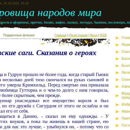
к, 26.10.2021, 05:16
ровища народов мира
рость в афоризмах, притчах, баснях, мифах, сказках, легендах, былинах, пословицах, п
Подарочные флешки
Главная
|
Регистрация
|
Вход
|
RSS
Глав
Пере
ские саги. Сказания о героях
Сказ
Бас
Был
Леге
а и Гудрун прошло не более года, когда старый Гьюки
з несколько дней тихо скончался на руках сыновей и
Скан
его умерла Кримхильд. Перед смертью она приказала
Афо
 любимца Гутторна и о чем-то долго с ним говорила,
Мудр
е более скрытным, чем прежде.
проц
уннар унаследовал все имущество короля и был
Избр
 но его дружба с Сигурдом от этого не ослабла и он
л его от себя.
Иван
ращаться в Данию, - сказал он ему однажды. - У
Прит
гих внуков, а пока ты живешь в нашей стране, ею
Гост
и для нас это лучше, - улыбнулся он, - потому что со