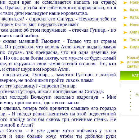
ни один враг не осмеливается напасть на страну,
Напи
 Правда, у тебя нет собственного королевства, но я
Ката
 и твои дети наследуют наше королевство.
Ката
 жениться? - спросил его Сигурд. - Неужели тебе не
оторым бы ты мог передать свое имя?
Ново
и сам давно об этом подумываю, - отвечал Гуннар, - но
Онла
новить свой выбор.
Тест
- сказал младший Гьюкинг. - Только что из страны
. Он рассказал, что король Атли хочет выдать замуж
Вид
, по слухам, так прекрасна, что ни одна девушка не
. Но она дала богам клятву, что мужем ее будет самый
Новый 
деяни
ле, и окружила свой замок стеной из огня. Тот, кто
святы
, и станет шурином короля Атли.
посвататься, Гуннар, - заметил Гутторн с хитрой
НАТ
аверное, не побоишься пройти сквозь пламя.
ут эту красавицу? - спросил Гуннар.
- отвечал Гутторн, искоса поглядывая на Сигурда.
М
рил молодой Вольсунг, невольно вздрогнув. - Мне
не могу припомнить, где я его слышал.
и слышал, теперь тебе придется слышать его гораздо
нар. - Я твердо решил жениться на этой недоступной
этого пройду хотя бы сквозь три огненные стены. Не
со мной к Атли?
ул Сигурд. - Я уже давно хотел побывать у этого
роля и еще больше хочу, чтобы ты добился руки