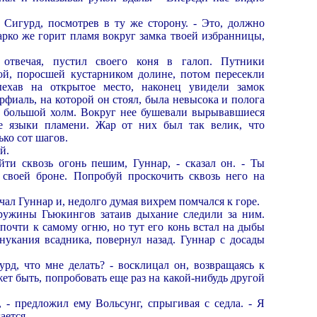
я Сигурд, посмотрев в ту же сторону. - Это, должно
арко же горит пламя вокруг замка твоей избранницы,
 отвечая, пустил своего коня в галоп. Путники
й, поросшей кустарником долине, потом пересекли
ехав на открытое место, наконец увидели замок
рфиаль, на которой он стоял, была невысока и полога
на большой холм. Вокруг нее бушевали вырывавшиеся
е языки пламени. Жар от них был так велик, что
ько сот шагов.
й.
ойти сквозь огонь пешим, Гуннар, - сказал он. - Ты
своей броне. Попробуй проскочить сквозь него на
вечал Гуннар и, недолго думая вихрем помчался к горе.
ружины Гьюкингов затаив дыхание следили за ним.
почти к самому огню, но тут его конь встал на дыбы
онукания всадника, повернул назад. Гуннар с досады
урд, что мне делать? - восклицал он, возвращаясь к
ет быть, попробовать еще раз на какой-нибудь другой
, - предложил ему Вольсунг, спрыгивая с седла. - Я
ается.