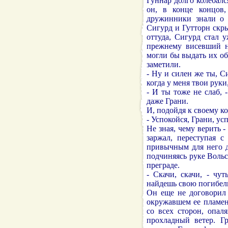
Гуннар долго колебалс
он, в конце концов,
дружинники знали о т
Сигурд и Гутторн скры
оттуда, Сигурд стал 
прежнему висевший н
могли бы выдать их о
заметили.
- Ну и силен же ты, С
когда у меня твои руки
- И ты тоже не слаб, 
даже Грани.
И, подойдя к своему к
- Успокойся, Грани, усп
Не зная, чему верить 
заржал, переступая с
привычным для него д
подчиняясь руке Вольс
преграде.
- Скачи, скачи, - чу
найдешь свою погибель,
Он еще не договорил 
окружавшем ее пламен
со всех сторон, опал
прохладный ветер. Г