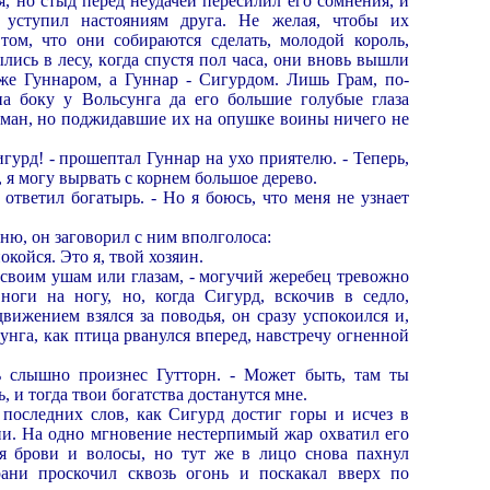
я, но стыд перед неудачей пересилил его сомнения, и
 уступил настояниям друга. Не желая, чтобы их
ом, что они собираются сделать, молодой король,
лись в лесу, когда спустя пол часа, они вновь вышли
уже Гуннаром, а Гуннар - Сигурдом. Лишь Грам, по-
а боку у Вольсунга да его большие голубые глаза
бман, но поджидавшие их на опушке воины ничего не
игурд! - прошептал Гуннар на ухо приятелю. - Теперь,
, я могу вырвать с корнем большое дерево.
- ответил богатырь. - Но я боюсь, что меня не узнает
оню, он заговорил с ним вполголоса:
окойся. Это я, твой хозяин.
- своим ушам или глазам, - могучий жеребец тревожно
 ноги на ногу, но, когда Сигурд, вскочив в седло,
вижением взялся за поводья, он сразу успокоился и,
унга, как птица рванулся вперед, навстречу огненной
ть слышно произнес Гутторн. - Может быть, там ты
 и тогда твои богатства достанутся мне.
последних слов, как Сигурд достиг горы и исчез в
и. На одно мгновение нестерпимый жар охватил его
яя брови и волосы, но тут же в лицо снова пахнул
рани проскочил сквозь огонь и поскакал вверх по