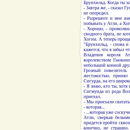
Брунхильд. Когда ты х
- Завтра же, - сказал Г
не опередил.
- Разрешите и мне ва
побывать у Атли, а Хог
- Хорошо, - промолви
сводного брата, не хот
Хогни. А теперь прощай
"Брунхильд, - снова и
кажется, что я забыл ч
Владения короля А
королевством Гьюкин
небольшой конной друж
Грозный повелитель
жестокостью, принял
Сигурда, на его широк
- Я знаю, кто ты, хотя
Сигмунда из рода Вол
приехал.
- Мы приехали сватать
- которая...
- ...которая уже соскуч
Атли, сверкая белыми
придется пройти сквозь
конечно, не страшно.