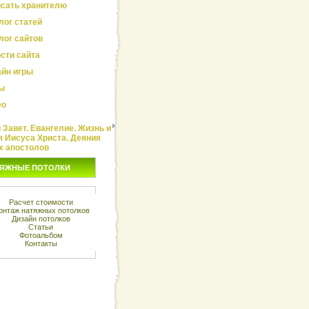
сать хранителю
лог статей
лог сайтов
сти сайта
йн игры
ы
ео
Завет. Евангелие. Жизнь и
я Иисуса Христа. Деяния
х апостолов
ЯЖНЫЕ ПОТОЛКИ
Расчет стоимости
онтаж натяжных потолков
Дизайн потолков
Статьи
Фотоальбом
Контакты