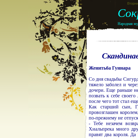
Вторни
Сок
Народная муд
Скандинав
Женитьба Гуннара
Со дня свадьбы Сигурд
тяжело заболел и чере
дочери. Еще раньше н
позвать к себе своего
после чего тот стал ещ
Как старший сын, Г
провозглашен королем,
по-прежнему не отпуска
- Тебе незачем возв
Хиальпрека много дру
правят два короля. Да 