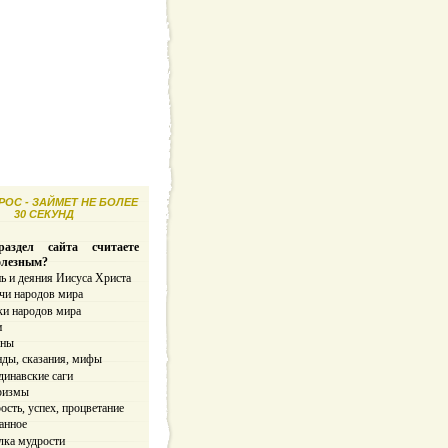
ОС - ЗАЙМЕТ НЕ БОЛЕЕ
30 СЕКУНД
аздел сайта считаете
олезным?
ь и деяния Иисуса Христа
чи народов мира
ки народов мира
и
ины
нды, сказания, мифы
динавские саги
ризмы
сть, успех, процветание
анное
лка мудрости