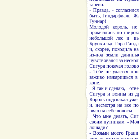
зарево.
- Правда, - согласилс
быть, Гиндарфиаль. Ж
Гуннар!
Молодой король, не
промчались по широко
небольшой лес и, вы
Брунхильд. Гора Гинда
и, скорее, походила 
из-под земли длинны
чувствовался за нескол
Сигурд покачал голово
- Тебе не удастся пр
заживо изжаришься в 
коне.
- Я так и сделаю, - от
Сигурд и воины из д
Король подскакал уже 
и, несмотря на все п
рвал на себе волосы.
- Что мне делать, Сиг
своим путникам. - Мож
лошади?
- Возьми моего Грани
думаю, что он не испуг