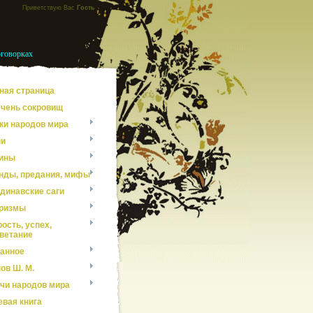
Приветствую Вас
Гость
оговорках
ная страница
чень сокровищ
ки народов мира
ни
ины
нды, предания, мифы
динавские саги
ризмы
ость, успех,
ветание
анное
ов Ш. М.
чи народов мира
евая книга