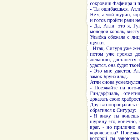
сокровищ Фафнира и п
- Ты ошибаешься, Атли
Не я, а мой шурин, ко
и готов пройти ради не
- Да, Атли, это я, Гу
молодой король, высту
Улыбка сбежала с лица
щелки.
- Итак, Сигурд уже жен
потом уже громко до
желанию, достанется т
удастся, она будет тво
- Это мне удастся, Ат
замок Брунхильд.
Атли снова усмехнулся,
- Поезжайте на юго-в
Гиндарфиаль, - ответил
доказать свою храброст
Друзья попрощались с 
обратился к Сигурду:
- Я вижу, ты живешь 
шурину это, конечно, 
враг, - но прилично 
королевства? Приезжа
которой ты завоюешь