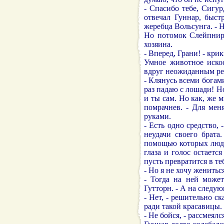
- Спасибо тебе, Сигур
отвечал Гуннар, быст
жеребца Вольсунга. - 
Но потомок Слейпнира
хозяина.
- Вперед, Грани! - кри
Умное животное искос
вдруг неожиданным ре
- Клянусь всеми богами
раз падаю с лошади! Но
и ты сам. Но как, же м
помрачнев. - Для мен
руками.
- Есть одно средство, 
неудачи своего брата
помощью которых люди
глаза и голос остаетс
пусть превратится в те
- Но я не хочу женитьс
- Тогда на ней может
Гутторн. - А на следу
- Нет, - решительно ск
ради такой красавицы.
- Не бойся, - рассмеялс