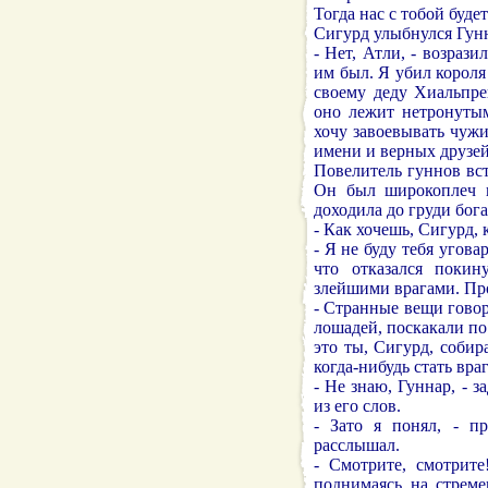
Тогда нас с тобой будет
Сигурд улыбнулся Гунн
- Нет, Атли, - возрази
им был. Я убил короля
своему деду Хиальпре
оно лежит нетронутым
хочу завоевывать чужи
имени и верных друзей
Повелитель гуннов вст
Он был широкоплеч и
доходила до груди бог
- Как хочешь, Сигурд, 
- Я не буду тебя угова
что отказался покин
злейшими врагами. Пр
- Странные вещи говори
лошадей, поскакали по
это ты, Сигурд, соби
когда-нибудь стать вра
- Не знаю, Гуннар, - 
из его слов.
- Зато я понял, - п
расслышал.
- Смотрите, смотрите
поднимаясь на стреме