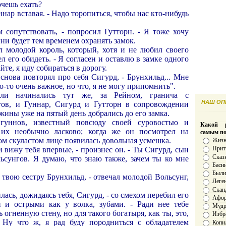
очешь ехать?
уннар вставая. - Надо торопиться, чтобы нас кто-нибудь
м сопутствовать, - попросил Гутторн. - Я тоже хочу
ни будет тем временем охранять замок.
л молодой король, который, хотя и не любил своего
ел его обидеть. - Я согласен и оставлю в замке одного
те, я иду собираться в дорогу.
 снова повторял про себя Сигурд, - Брунхильд... Мне
то-то очень важное, но что, я не могу припомнить".
тли начинались тут же, за Рейном, гранича с
НАШ ОПР
гов, и Гуннар, Сигурд и Гутторн в сопровождении
ины уже на пятый день добрались до его замка.
 гуннов, известный повсюду своей суровостью и
Какой р
 их необычно ласково; когда же он посмотрел на
самым п
ом скуластом лице появилась довольная усмешка.
Жизн
Прит
 и вижу тебя впервые, - произнес он. - Ты Сигурд, сын
Сказ
ьсунгов. Я думаю, что знаю также, зачем ты ко мне
Басн
Был
 твою сестру Брунхильд, - отвечал молодой Вольсунг,
Леге
Скан
илась, дожидаясь тебя, Сигурд, - со смехом перебил его
Афо
 и острыми как у волка, зубами. - Ради нее тебе
Мудро
 огненную стену, но для такого богатыря, как ты, это,
Избр
 Ну что ж, я рад буду породниться с обладателем
Копи