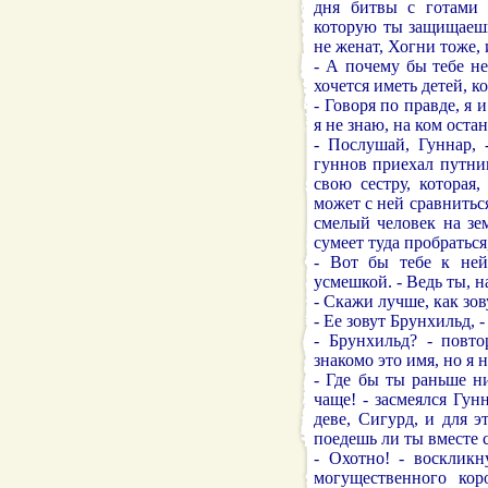
дня битвы с готами 
которую ты защищаешь.
не женат, Хогни тоже,
- А почему бы тебе не
хочется иметь детей, к
- Говоря по правде, я 
я не знаю, на ком оста
- Послушай, Гуннар, 
гуннов приехал путник
свою сестру, которая
может с ней сравниться
смелый человек на зем
сумеет туда пробраться
- Вот бы тебе к ней 
усмешкой. - Ведь ты, н
- Скажи лучше, как зов
- Ее зовут Брунхильд, 
- Брунхильд? - повто
знакомо это имя, но я 
- Где бы ты раньше н
чаще! - засмеялся Гун
деве, Сигурд, и для 
поедешь ли ты вместе 
- Охотно! - воскликн
могущественного ко