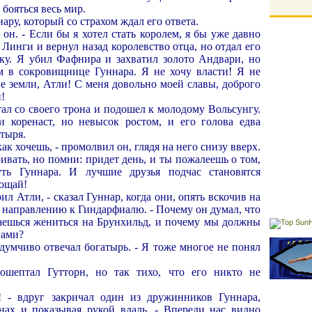
 бояться весь мир.
ару, который со страхом ждал его ответа.
л он. - Если бы я хотел стать королем, я бы уже давно
 Линги и вернул назад королевство отца, но отдал его
ку. Я убил Фафнира и захватил золото Андвари, но
 в сокровищнице Гуннара. Я не хочу власти! Я не
е земли, Атли! С меня довольно моей славы, доброго
!
ал со своего трона и подошел к молодому Вольсунгу.
 коренаст, но невысок ростом, и его голова едва
атыря.
как хочешь, - промолвил он, глядя на него снизу вверх.
ривать, но помни: придет день, и ты пожалеешь о том,
уть Гуннара. И лучшие друзья подчас становятся
ощай!
л Атли, - сказал Гуннар, когда они, опять вскочив на
 направлению к Гиндарфиалю. - Почему он думал, что
раешься жениться на Брунхильд, и почему мы должны
гами?
задумчиво отвечал богатырь. - Я тоже многое не понял
рошептал Гутторн, но так тихо, что его никто не
! - вдруг закричал один из дружинников Гуннара,
нах и показывая рукой вдаль. - Впереди нас видно