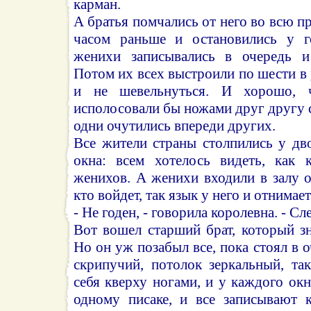
карман.
А братья помчались от него во всю п
часом раньше и остановились у го
женихи записывались в очередь и
Потом их всех выстроили по шести в р
и не шевельнуться. И хорошо, 
исполосовали бы ножами друг другу с
одни очутились впереди других.
Все жители страны столпились у дв
окна: всем хотелось видеть, как 
женихов. А женихи входили в залу о
кто войдет, так язык у него и отнимает
- Не годен, - говорила королевна. - 
Вот вошел старший брат, который зн
Но он уж позабыл все, пока стоял в оч
скрипучий, потолок зеркальный, та
себя кверху ногами, и у каждого окн
одному писаке, и все записывают 