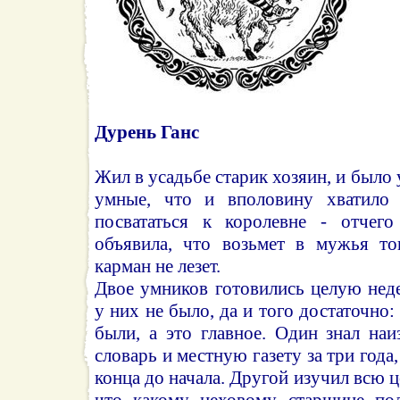
Дурень Ганс
Жил в усадьбе старик хозяин, и было у
умные, что и вполовину хватило
посвататься к королевне - отчег
объявила, что возьмет в мужья то
карман не лезет.
Двое умников готовились целую нед
у них не было, да и того достаточно:
были, а это главное. Один знал наи
словарь и местную газету за три года,
конца до начала. Другой изучил всю 
что какому цеховому старшине пола