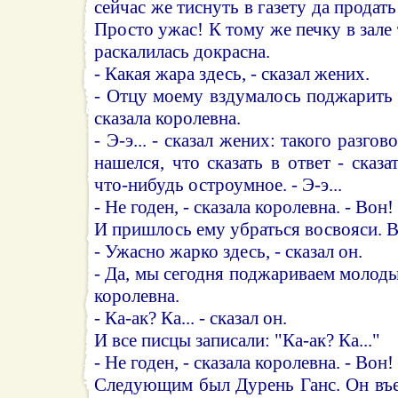
сейчас же тиснуть в газету да продать
Просто ужас! К тому же печку в зале 
раскалилась докрасна.
- Какая жара здесь, - сказал жених.
- Отцу моему вздумалось поджарить
сказала королевна.
- Э-э... - сказал жених: такого разго
нашелся, что сказать в ответ - сказ
что-нибудь остроумное. - Э-э...
- Не годен, - сказала королевна. - Вон!
И пришлось ему убраться восвояси. В
- Ужасно жарко здесь, - сказал он.
- Да, мы сегодня поджариваем молоды
королевна.
- Ка-ак? Ка... - сказал он.
И все писцы записали: "Ка-ак? Ка..."
- Не годен, - сказала королевна. - Вон!
Следующим был Дурень Ганс. Он въе