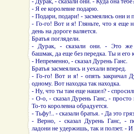
- Дурак, - сказали они. - Куда она тебе
- Я ее королевне подарю.
- Подари, подари! - засмеялись они и 
- Го-го! Вот и я! Гляньте, что я еще
день на дороге валяется.
Братья поглядели.
- Дурак, - сказали они. - Это же
башмак, да еще без передка. Ты и его
- Непременно, - сказал Дурень Ганс.
Братья засмеялись и уехали вперед.
- Го-го! Вот и я! - опять закричал 
одному. Вот находка так находка.
- Ну, что ты там еще нашел? - спросил
- О-о, - сказал Дурень Ганс, - просто
То-то королевна обрадуется.
- Тьфу!.. - сказали братья. - Да это гря
- Верно, - сказал Дурень Ганс, - 
ладони не удержишь, так и ползет. - И