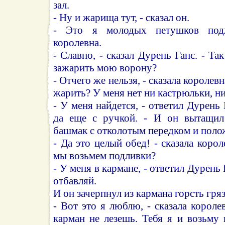
зал.
- Ну и жарища тут, - сказал он.
- Это я молодых петушков подж
королевна.
- Славно, - сказал Дурень Ганс. - Т
зажарить мою ворону?
- Отчего же нельзя, - сказала королевна
жарить? У меня нет ни кастрюльки, н
- У меня найдется, - ответил Дурень 
да еще с ручкой. - И он вытащил
башмак с отколотым передком и полож
- Да это целый обед! - сказала корол
мы возьмем подливки?
- У меня в кармане, - ответил Дурень 
отбавляй.
И он зачерпнул из кармана горсть гряз
- Вот это я люблю, - сказала короле
карман не лезешь. Тебя я и возьму