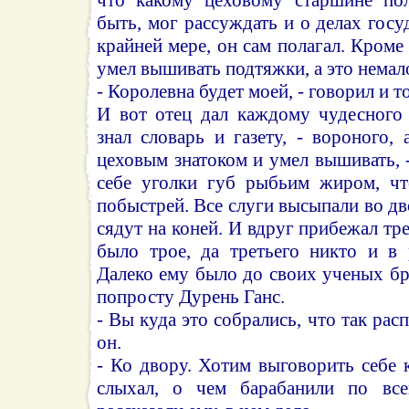
быть, мог рассуждать и о делах госу
крайней мере, он сам полагал. Кроме
умел вышивать подтяжки, а это немал
- Королевна будет моей, - говорил и т
И вот отец дал каждому чудесного 
знал словарь и газету, - вороного,
цеховым знатоком и умел вышивать, -
себе уголки губ рыбьим жиром, чт
побыстрей. Все слуги высыпали во дв
сядут на коней. И вдруг прибежал тре
было трое, да третьего никто и в 
Далеко ему было до своих ученых бра
попросту Дурень Ганс.
- Вы куда это собрались, что так рас
он.
- Ко двору. Хотим выговорить себе 
слыхал, о чем барабанили по вс