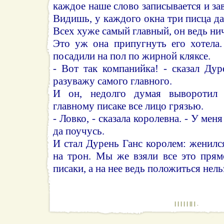
каждое наше слово записывается и зав
Видишь, у каждого окна три писца да
Всех хуже самый главный, он ведь нич
Это уж она припугнуть его хотела
посадили на пол по жирной кляксе.
- Вот так компанийка! - сказал Дур
разуважу самого главного.
И он, недолго думая выворотил 
главному писаке все лицо грязью.
- Ловко, - сказала королевна. - У мен
да поучусь.
И стал Дурень Ганс королем: женился
на трон. Мы же взяли все это прям
писаки, а на нее ведь положиться нель
| | | | | || | .