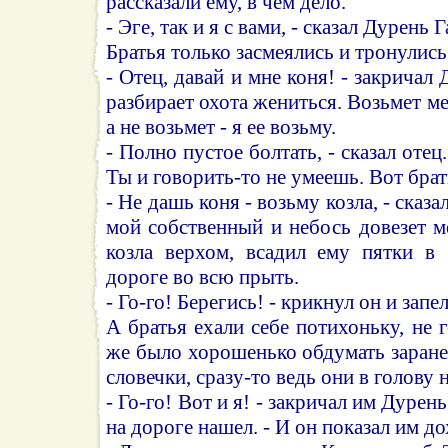
рассказали ему, в чем дело.
- Эге, так и я с вами, - сказал Дурень Г
Братья только засмеялись и тронулись
- Отец, давай и мне коня! - закричал 
разбирает охота жениться. Возьмет ме
а не возьмет - я ее возьму.
- Полно пустое болтать, - сказал отец.
Ты и говорить-то не умеешь. Вот брат
- Не дашь коня - возьму козла, - сказа
мой собственный и небось довезет ме
козла верхом, всадил ему пятки в
дороге во всю прыть.
- Го-го! Берегись! - крикнул он и запел
А братья ехали себе потихоньку, не 
же было хорошенько обдумать заране
словечки, сразу-то ведь они в голову 
- Го-го! Вот и я! - закричал им Дурень 
на дороге нашел. - И он показал им д