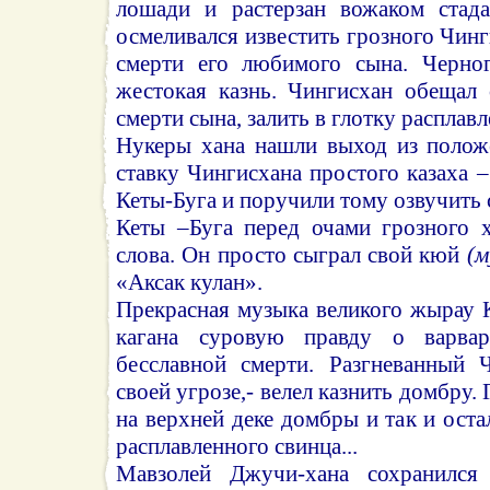
лошади и растерзан вожаком стада
осмеливался известить грозного Чинг
смерти его любимого сына. Черног
жестокая казнь. Чингисхан обещал
смерти сына, залить в глотку расплав
Нукеры хана нашли выход из полож
ставку Чингисхана простого казаха 
Кеты-Буга и поручили тому озвучить
Кеты –Буга перед очами грозного х
слова. Он просто сыграл свой кюй
(м
«Аксак кулан».
Прекрасная музыка великого жырау 
кагана суровую правду о варвар
бесславной смерти. Разгневанный 
своей угрозе,- велел казнить домбру. 
на верхней деке домбры и так и оста
расплавленного свинца...
Мавзолей Джучи-хана сохранился