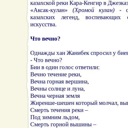
казахской реки Кара-Кенгир в Джезказ
«Аксак-кулан»
(Хромой кулан)
- о
казахских легенд, воспевающих 
искусства.
Что вечно?
Однажды хан Жанибек спросил у бие
- Что вечно?
Бии в один голос ответили:
Вечно течение реки,
Вечна горная вершина,
Вечны солнце и луна,
Вечна черная земля
Жиренше-шешен который молчал, выше
Смерть течения реки –
Под зимним льдом,
Смерть горной вышины –