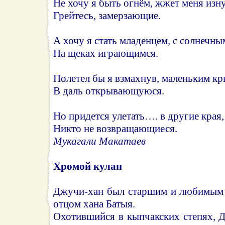
Не хочу я быть огнём, жжет меня изн
Грейтесь, замерзающие.
А хочу я стать младенцем, с солнечны
На щеках играющимся.
Полетел бы я взмахнув, маленьким к
В даль открывающуюся.
Но придется улетать…. в другие края,
Никто не возвращающиеся.
Мукагали Макатаев
Хромой кулан
Джучи-хан был старшим и любимым 
отцом хана Батыя.
Охотившийся в кыпчакских степях, 