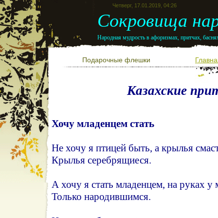
Четверг, 17.01.2019, 04:26
Сокровища нар
Народная мудрость в афоризмах, притчах, баснях
Подарочные флешки
Главна
Казахские при
Хочу младенцем стать
Не хочу я птицей быть, а крылья смас
Крылья серебрящиеся.
А хочу я стать младенцем, на руках у 
Только народившимся.