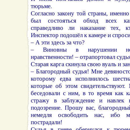
тюрьме.
Согласно закону той страны, именно
был состояться обход всех ка
справедливо ли наказание тех, к
Инспектор подошёл к камере и спроси
– А эти здесь за что?
– Виновны в нарушении но
нравственности! – отрапортовал судья
Старая карга скинула свою вуаль и за
– Благородный судья! Мне девяносто 
которому едва исполнилось шестна
которые об этом свидетельствуют.
беседовали с ним, в то время как к
стражу в заблуждение и навлек 
подозрение. Прошу вас, благородны
немедля освободить нас, ибо 
пострадали!
Судья в гневе обернулся к тюре