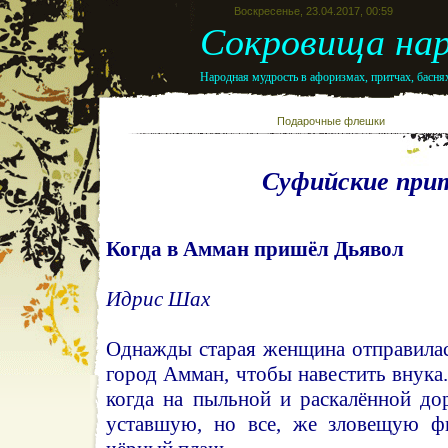
Воскресенье, 23.04.2017, 00:59
Сокровища нар
Народная мудрость в афоризмах, притчах, баснях
Подарочные флешк
Суфийские при
Когда в Амман пришёл Дьявол
Идрис Шах
Однажды старая женщина отправилас
город Амман, чтобы навестить внука.
когда на пыльной и раскалённой до
уставшую, но все, же зловещую фи