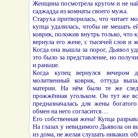
Женщина посмотрела кругом и не на
саджадда из комнаты своего мужа.
Старуха притворилась, что читает мо
купца удалилась, чтобы не мешать ей
коврик, положив внутрь только, что 
вернула его жене, с тысячей слов и 
Когда она вышла за порог, Дьявол уд
это было за представление, но получил
и раньше.
Когда купец вернулся вечером 
молитвенный коврик, оттуда вып
материи. На нём были те же сле
прожжённая угольком. Он тут же вс
предназначалась для жены богатого
обмен на него согласится…
Его собственная жена! Купца разрыва
На глазах у невидимого Дьявола он
из дома, не желая слушать никаких об