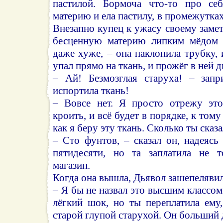
пастилой. Бормоча что-то про себ
материю и ела пастилу, в промежутках
Внезапно купец к ужасу своему замет
бесценную материю липким мёдом с
даже хуже, – она наклонила трубку, 
упал прямо на ткань, и прожёг в ней 
– Ай! Безмозглая старуха! – запр
испортила ткань!
– Вовсе нет. Я просто отрежу это
кроить, и всё будет в порядке, к тому
как я беру эту ткань. Сколько ты сказа
– Сто фунтов, – сказал он, надеясь
пятидесяти, но та заплатила не т
магазин.
Когда она вышла, Дьявол зашепелявил
– Я бы не назвал это высшим классом
лёгкий шок, но ты переплатила ему
старой глупой старухой. Он больший 