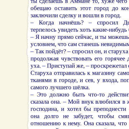
ты сделаешь в Аммане то, хуже чего 
обещаю оставить этот город до ко
заключили сделку и вошли в город.
– Когда начнёшь? – спросил Дь
терпелось увидеть хоть какие-нибудь 
– Я начну прямо сейчас, и ты можешь
условием, что сам станешь невидимы
– Так пойдёт? – спросил он, и старуха
продолжая чувствовать его горячее 
уха. – Приступай же, – проскрежетал 
Старуха отправилась к магазину само
тканями в городе, и сев, у входа, п
самого лучшего шёлка.
– Это должно быть что-то действи
сказала она. – Мой внук влюбился в 
господина, и хотел бы преподнести
она долго не забудет, чтобы смя
отношению к нему. Она сказала, что 