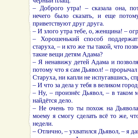
чёрный плащ.
– Доброго утра! – сказала она, п
нечего было сказать, и еще потому
приветствуют друг друга.
– И злого утра тебе, о, женщина! – ог
– Хорошенький способ поддержать
старуха, – и кто же ты такой, что поз
такие вещи детям Адама?
– Я ненавижу детей Адама и позволя
потому что я сам Дьявол! – прорычал 
Старуха, ни капли не испугавшись, сп
– И что за дела у тебя в великом город
– Ну, – произнёс Дьявол, – в таком 
найдётся дело.
– Не очень то ты похож на Дьявола
моему я смогу сделать всё то же, чт
недели.
– Отлично, – ухватился Дьявол, – я да