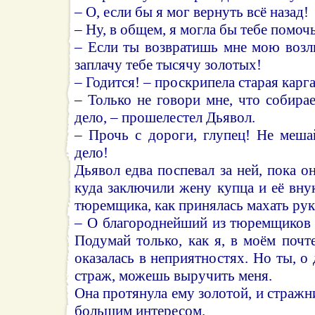
– О, если бы я мог вернуть всё назад!
– Ну, в общем, я могла бы тебе помочь
– Если ты возвратишь мне мою возл
заплачу тебе тысячу золотых!
– Годится! – проскрипела старая карг
– Только не говори мне, что собира
дело, – прошелестел Дьявол.
– Прочь с дороги, глупец! Не меша
дело!
Дьявол едва поспевал за ней, пока о
куда заключили жену купца и её внук
тюремщика, как принялась махать рук
– О благороднейший из тюремщиков 
Подумай только, как я, в моём почт
оказалась в неприятностях. Но ты, 
страж, можешь выручить меня.
Она протянула ему золотой, и стражн
большим интересом.