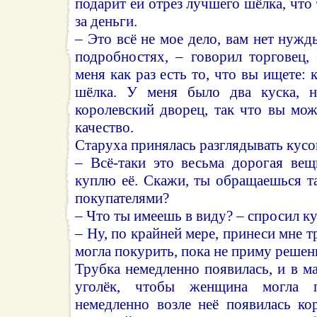
подарит ей отрез лучшего шёлка, что
за деньги.
– Это всё не мое дело, вам нет нужд
подробностях, – говорил торговец,
меня как раз есть то, что вы ищете:
шёлка. У меня было два куска, 
королевский дворец, так что вы мож
качество.
Старуха принялась разглядывать кусок
– Всё-таки это весьма дорогая вещь
куплю её. Скажи, ты обращаешься т
покупателями?
– Что ты имеешь в виду? – спросил ку
– Ну, по крайней мере, принеси мне т
могла покурить, пока не приму решен
Трубка немедленно появилась, и в м
уголёк, чтобы женщина могла 
немедленно возле неё появилась ко