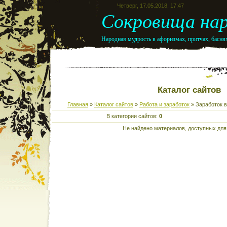
Четверг, 17.05.2018, 17:47
Сокровища нар
Народная мудрость в афоризмах, притчах, баснях
Каталог сайтов
Главная
»
Каталог сайтов
»
Работа и заработок
» Заработок 
В категории сайтов:
0
Не найдено материалов, доступных для