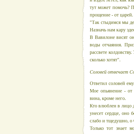
тут может помочь? П
прощение - от царей.
"Так стыдимся мы де
Назначь нам кару здес
В Вавилоне висят он
воды отчаяния. При
рассвете колдовству.
сколько хотят".
Соловей отвечает С
Ответил соловей ему
Мое опьянение - от 
вина, кроме него.
Кто влюблен в лицо д
унесет сердце, оно б
слабо и тщедушно, о 
Только тот знает м