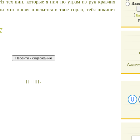
Из тех вин, которые я пил по утрам из рук кравчих
Иван
ли хоть капля прольется в твое горло, тебя покинет
[
Рез
В
7
Админис
| | | | | || | .