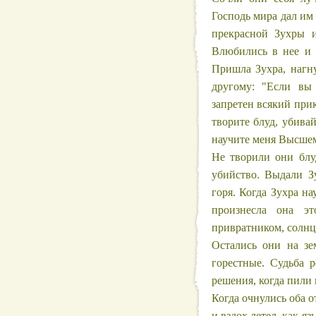
Господь мира дал им
прекрасной Зухры и
Влюбились в нее и 
Пришла Зухра, нагну
другому: "Если вы
запретен всякий при
творите блуд, убива
научите меня Высше
Не творили они блу
убийство. Выдали З
горя. Когда Зухра н
произнесла она э
привратником, солнце
Остались они на зе
горестные. Судьба 
решения, когда пили 
Когда очнулись оба о
и вздох летел, как я