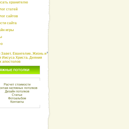
сать хранителю
лог статей
лог сайтов
сти сайта
йн игры
ы
ео
Завет. Евангелие. Жизнь и
я Иисуса Христа. Деяния
х апостолов
ЯЖНЫЕ ПОТОЛКИ
Расчет стоимости
онтаж натяжных потолков
Дизайн потолков
Статьи
Фотоальбом
Контакты