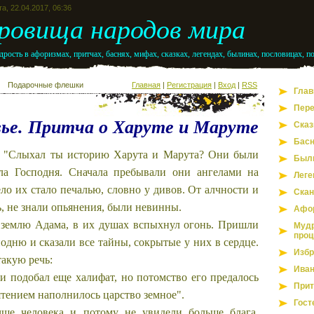
а, 22.04.2017, 06:36
ровища народов мира
рость в афоризмах, притчах, баснях, мифах, сказках, легендах, былинах, пословицах, п
Подарочные флешки
Главная
|
Регистрация
|
Вход
|
RSS
Глав
Пере
вье. Притча о Харуте и Маруте
Сказ
Бас
 "Слыхал ты историю Харута и Марута? Они были
Был
ла Господня. Сначала пребывали они ангелами на
Леге
ело их стало печалью, словно у дивов. От алчности и
Скан
, не знали опьянения, были невинны.
Афо
а землю Адама, в их душах вспыхнул огонь. Пришли
Мудр
проц
одню и сказали все тайны, сокрытые у них в сердце.
Избр
такую речь:
Иван
и подобал еще халифат, но потомство его предалось
Прит
ятением наполнилось царство земное".
Гост
ше человека и потому не увидели больше блага.