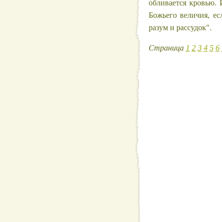
обливается кровью. 
Божьего величия, ес
разум и рассудок".
Страница
1
2
3
4
5
6