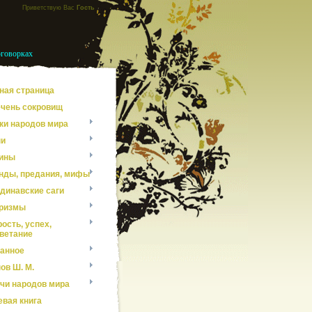
Приветствую Вас
Гость
оговорках
ная страница
чень сокровищ
ки народов мира
ни
ины
нды, предания, мифы
динавские саги
ризмы
ость, успех,
ветание
анное
ов Ш. М.
чи народов мира
евая книга