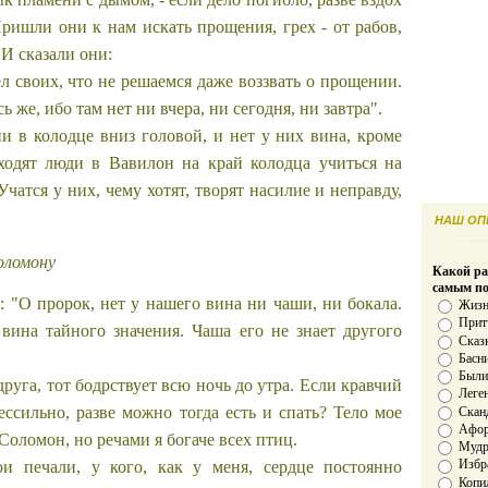
ришли они к нам искать прощения, грех - от рабов,
 И сказали они:
л своих, что не решаемся даже воззвать о прощении.
ь же, ибо там нет ни вчера, ни сегодня, ни завтра".
и в колодце вниз головой, и нет у них вина, кроме
ходят люди в Вавилон на край колодца учиться на
 Учатся у них, чему хотят, творят насилие и неправду,
НАШ ОПР
оломону
Какой ра
самым п
: "О пророк, нет у нашего вина ни чаши, ни бокала.
Жизн
Прит
вина тайного значения. Чаша его не знает другого
Сказ
Басн
Был
руга, тот бодрствует всю ночь до утра. Если кравчий
Леге
ессильно, разве можно тогда есть и спать? Тело мое
Скан
Афо
Соломон, но речами я богаче всех птиц.
Мудро
Избр
ои печали, у кого, как у меня, сердце постоянно
Копи