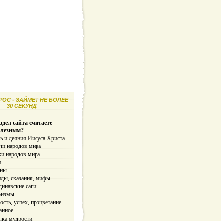
ОС - ЗАЙМЕТ НЕ БОЛЕЕ
30 СЕКУНД
здел сайта считаете
олезным?
ь и деяния Иисуса Христа
чи народов мира
ки народов мира
и
ины
нды, сказания, мифы
динавские саги
ризмы
сть, успех, процветание
анное
лка мудрости