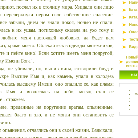
Напи
 приют, послал их в столицу мира. Увидали они лицо
Ката
 перечеркнули пером свое собственное спасение.
Ката
все забыли, днем не знали покоя, ночью не спали.
Ново
лась к их ушам, потихоньку сказала на ухо тому и
Онла
 любите меня настоящей любовью, да будет вам
Тест
каз, кроме моего. Облекайтесь в одежды мятежников,
Вид
йте и пейте вино! Если хотите иметь меня подругой,
Новый 
му Имени Бога".
деяни
святы
да, не убивали, но, выпив вина, сотворили блуд и
НАТ
ухре Высшее Имя и, как камень, упали в колодезь
аучилась высшему Имени, оно опалило ее, как пламя;
то Имя и вознеслась на небо, месяц стал ее
М
 - стражем.
мле, преданные на поругание врагам, опьяненные,
решает благо и зло, и не могли они остановить ее
вино.
т опьянения, отчаялись они в своей жизни. Вздыхали,
зык пламени с дымом, - если дело погибло, разве вздох