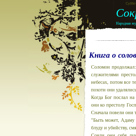
Суббот
Сок
Народная муд
Книга о соло
Соломон продолжал:
служителями престо
небесах, потом все т
похоти они удалялись
Когда Бог послал н
они ко престолу Госп
Сначала повели они 
"Быть может, Адаму 
блуду и убийству, см
Сочли они себя луч